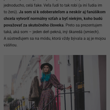
jednoducho, celá fake. Veľa ľudí to tak robí (a iní ľudia im
to žerú).
Ja som si k odoberateľom a neskôr aj fanúšikom
chcela vytvoriť normálny vzťah a byť niekým, koho budú
považovať za skutočného človeka
. Preto sa prezentujem
taká, aká som – jeden deň pekná, iný škaredá (smiech).
A sústreďujem sa na módu, ktorá vždy bývala a aj je mojou
vášňou.