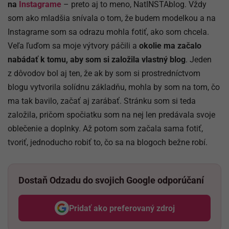
na
Instagrame
– preto aj to meno, NatINSTAblog. Vždy
som ako mladšia snívala o tom, že budem modelkou a na
Instagrame som sa odrazu mohla fotiť, ako som chcela.
Veľa ľuďom sa moje výtvory páčili a
okolie ma začalo
nabádať k tomu, aby som si založila vlastný blog
. Jeden
z dôvodov bol aj ten, že ak by som si prostredníctvom
blogu vytvorila solídnu základňu, mohla by som na tom, čo
ma tak bavilo, začať aj zarábať. Stránku som si teda
založila, pričom spočiatku som na nej len predávala svoje
oblečenie a doplnky. Až potom som začala sama fotiť,
tvoriť, jednoducho robiť to, čo sa na blogoch bežne robí.
Dostaň Odzadu do svojich Google odporúčaní
Pridať ako preferovaný zdroj
Odzadu, odkaz sa otvorí v nov