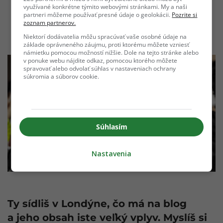
využívané konkrétne týmito webovými stránkami. My a naši
partneri môžeme používať presné údaje o geolokácii.
Pozrite si
Odošle
Prihlásiť sa na odber
zoznam partnerov.
Niektorí dodávatelia môžu spracúvať vaše osobné údaje na
základe oprávneného záujmu, proti ktorému môžete vzniesť
námietku pomocou možností nižšie. Dole na tejto stránke alebo
v ponuke webu nájdite odkaz, pomocou ktorého môžete
spravovať alebo odvolať súhlas v nastaveniach ochrany
súkromia a súborov cookie.
Súhlasím
Nastavenia
Ty sídliš v Londýne, čo má na blog
a jeho obsah iste veľký vplyv. Myslíš si