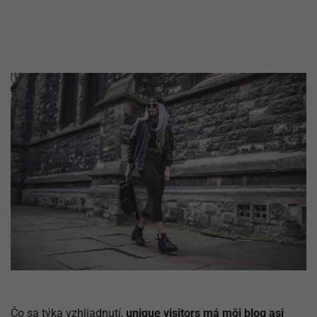
Čo sa týka vzhliadnutí,
unique visitors má môj blog asi