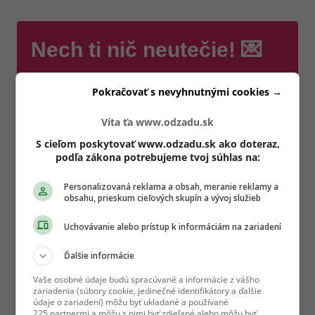
Nech ti nič neutečie! 💌
Chceš vedieť o najnovšom Girls' Point evente ako
Pokračovať s nevyhnutnými cookies →
prvá? Prihlás sa na odber e-mailových newslettrov.
Po prihlásení si nezabudni skontrolovať e-mail a
Víta ťa www.odzadu.sk
potvrď odber.
S cieľom poskytovať www.odzadu.sk ako doteraz,
podľa zákona potrebujeme tvoj súhlas na:
E-mail
*
Personalizovaná reklama a obsah, meranie reklamy a
obsahu, prieskum cieľových skupín a vývoj služieb
Zadajte platnú e-mailovú adresu
Áno, chcem dostávať marketingové novinky, pozvánky
Uchovávanie alebo prístup k informáciám na zariadení
na eventy a inšpiráciu od Girls' Point a vašich partnerov.
Odhlásiť sa môžeš kedykoľvek.
Ďalšie informácie
Vaše osobné údaje budú spracúvané a informácie z vášho
Súhlasím so spracovaním mojich osobných údajov v súlade s
zariadenia (súbory cookie, jedinečné identifikátory a ďalšie
(otvorí sa v novom okne)
GDPR a podľa
Podmienok ochrany súkromia
a
Podmienok
údaje o zariadení) môžu byť ukladané a používané
(otvorí sa v novom okne)
používania
.
*
225 partnermi a môžu s nimi byť zdieľané alebo môžu byť