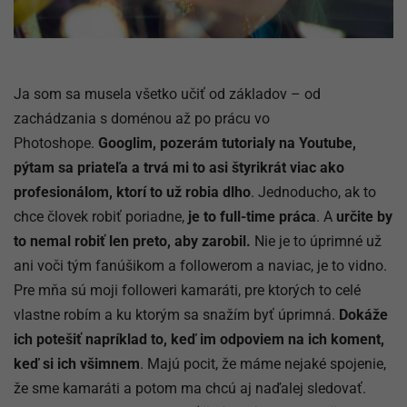
Ja som sa musela všetko učiť od základov – od
zachádzania s doménou až po prácu vo
Photoshope.
Googlim, pozerám tutorialy na Youtube,
pýtam sa priateľa a trvá mi to asi štyrikrát viac ako
profesionálom, ktorí to už robia dlho
. Jednoducho, ak to
chce človek robiť poriadne,
je to full-time práca
. A
určite by
to nemal robiť len preto, aby zarobil.
Nie je to úprimné už
ani voči tým fanúšikom a followerom a naviac, je to vidno.
Pre mňa sú moji followeri kamaráti, pre ktorých to celé
vlastne robím a ku ktorým sa snažím byť úprimná.
Dokáže
ich potešiť napríklad to, keď im odpoviem na ich koment,
keď si ich všimnem
. Majú pocit, že máme nejaké spojenie,
že sme kamaráti a potom ma chcú aj naďalej sledovať.