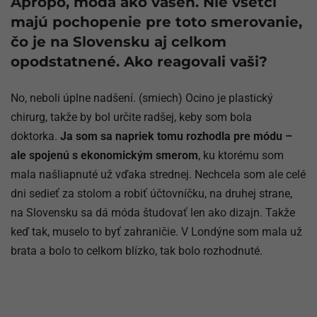
Apropo, móda ako vášeň. Nie všetci
majú pochopenie pre toto smerovanie,
čo je na Slovensku aj celkom
opodstatnené. Ako reagovali vaši?
No, neboli úplne nadšení. (smiech) Ocino je plastický
chirurg, takže by bol určite radšej, keby som bola
doktorka.
Ja som sa napriek tomu rozhodla pre módu –
ale spojenú s ekonomickým smerom
, ku ktorému som
mala našliapnuté už vďaka strednej. Nechcela som ale celé
dni sedieť za stolom a robiť účtovníčku, na druhej strane,
na Slovensku sa dá móda študovať len ako dizajn. Takže
keď tak, muselo to byť zahraničie. V Londýne som mala už
brata a bolo to celkom blízko, tak bolo rozhodnuté.