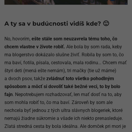
A ty sa v budúcnosti vidíš kde? 🙂
No, hovorím,
ešte stále som neuzavrela tému toho, čo
chcem vlastne v živote robiť.
Ale bola by som rada, keby
ma blogerstvo dokázalo slušne živiť. Robila by som to, čo
ma baví, fotila, písala, cestovala, mala rodinu… Chcem mať
štyri deti (mená ešte nemám), tri mačky (tie už máme)
a dvoch psov, takže
zvládnuť toto všetko pohodlným
spôsobom a môcť si dovoliť také bežné veci, to by bolo
fajn
. Nepotrebujem rozhadzovať, len mať dosť na to, aby
som mohla robiť to, čo ma baví. Zároveň by som ale
nechcela byť jednou z tých ultra slávnych blogeriek, ktoré
nemajú žiadne súkromie a všade ich niekto prenasleduje.
Zlatá stredná cesta by bola ideálna. Ale domček pri mori je