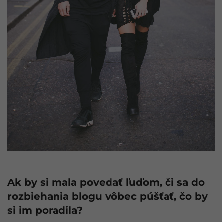
Ak by si mala povedať ľuďom, či sa do
rozbiehania blogu vôbec púšťať, čo by
si im poradila?