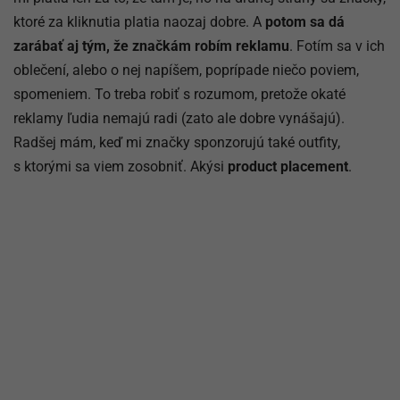
ktoré za kliknutia platia naozaj dobre. A
potom sa dá
zarábať aj tým, že značkám robím reklamu
. Fotím sa v ich
oblečení, alebo o nej napíšem, poprípade niečo poviem,
spomeniem. To treba robiť s rozumom, pretože okaté
reklamy ľudia nemajú radi (zato ale dobre vynášajú).
Radšej mám, keď mi značky sponzorujú také outfity,
s ktorými sa viem zosobniť. Akýsi
product placement
.