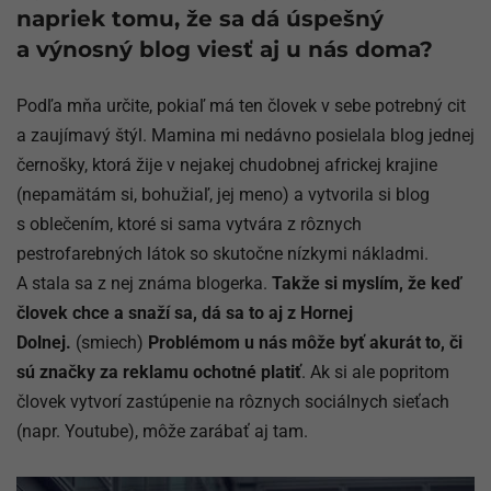
napriek tomu, že sa dá úspešný
a výnosný blog viesť aj u nás doma?
Podľa mňa určite, pokiaľ má ten človek v sebe potrebný cit
a zaujímavý štýl. Mamina mi nedávno posielala blog jednej
černošky, ktorá žije v nejakej chudobnej africkej krajine
(nepamätám si, bohužiaľ, jej meno) a vytvorila si blog
s oblečením, ktoré si sama vytvára z rôznych
pestrofarebných látok so skutočne nízkymi nákladmi.
A stala sa z nej známa blogerka.
Takže si myslím, že keď
človek chce a snaží sa, dá sa to aj z Hornej
Dolnej.
(smiech)
Problémom u nás môže byť akurát to, či
sú značky za reklamu ochotné platiť
. Ak si ale popritom
človek vytvorí zastúpenie na rôznych sociálnych sieťach
(napr. Youtube), môže zarábať aj tam.