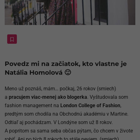
Povedz mi na začiatok, kto vlastne je
Natália Homolová 🙂
Meno už poznáš, mám… počkaj, 26 rokov (smiech)
a
pracujem viac-menej ako blogerka
. Vyštudovala som
fashion management na
London College of Fashion
,
predtým som chodila na Obchodnú akadémiu v Martine.
Odtiaľ aj pochádzam. V Londýne som už 8 rokov.
A popritom sa sama seba občas pýtam, čo chcem v živote
robiť. Ani po tých 8 rokoch to stále neviem. (smiech)