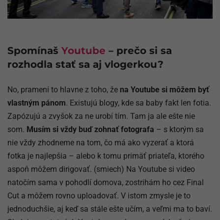
Spomínaš
Youtube
– prečo si sa
rozhodla stať sa aj vlogerkou?
No, pramení to hlavne z toho, že
na Youtube si môžem byť
vlastným pánom
. Existujú blogy, kde sa baby fakt len fotia.
Zapózujú a zvyšok za ne urobí tím. Tam ja ale ešte nie
som.
Musím si vždy buď zohnať fotografa
– s ktorým sa
nie vždy zhodneme na tom, čo má ako vyzerať a ktorá
fotka je najlepšia – alebo k tomu primäť priateľa, ktorého
aspoň môžem dirigovať. (smiech) Na Youtube si video
natočím sama v pohodlí domova, zostrihám ho cez Final
Cut a môžem rovno uploadovať. V istom zmysle je to
jednoduchšie, aj keď sa stále ešte učím, a veľmi ma to baví.