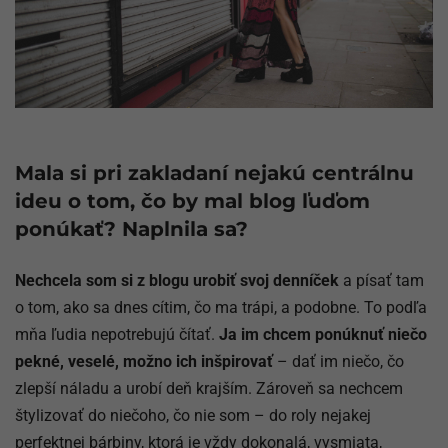
Mala si pri zakladaní nejakú centrálnu
ideu o tom, čo by mal blog ľuďom
ponúkať? Naplnila sa?
Nechcela som si z blogu urobiť svoj denníček
a písať tam
o tom, ako sa dnes cítim, čo ma trápi, a podobne. To podľa
mňa ľudia nepotrebujú čítať.
Ja im chcem ponúknuť niečo
pekné, veselé, možno ich inšpirovať
– dať im niečo, čo
zlepší náladu a urobí deň krajším. Zároveň sa nechcem
štylizovať do niečoho, čo nie som – do roly nejakej
perfektnej bárbiny, ktorá je vždy dokonalá, vysmiata,