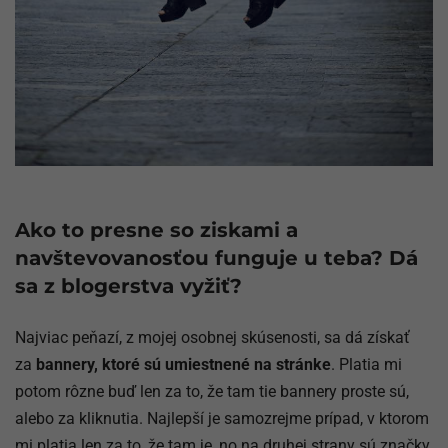
Ako to presne so ziskami a
navštevovanosťou funguje u teba? Dá
sa z blogerstva vyžiť?
Najviac peňazí, z mojej osobnej skúsenosti, sa dá získať
za
bannery, ktoré sú umiestnené na stránke
. Platia mi
potom rôzne buď len za to, že tam tie bannery proste sú,
alebo za kliknutia. Najlepší je samozrejme prípad, v ktorom
mi platia len za to, že tam je, no na druhej strany sú značky,