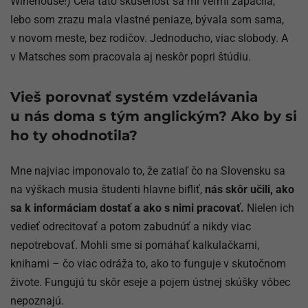
Winehouse!) Celá táto skúsenosť sa mi veľmi zapáčila,
lebo som zrazu mala vlastné peniaze, bývala som sama,
v novom meste, bez rodičov. Jednoducho, viac slobody. A
v Matsches som pracovala aj neskôr popri štúdiu.
Vieš porovnať systém vzdelávania
u nás doma s tým anglickým? Ako by si
ho ty ohodnotila?
Mne najviac imponovalo to, že zatiaľ čo na Slovensku sa
na výškach musia študenti hlavne bifliť,
nás skôr učili, ako
sa k informáciam dostať a ako s nimi pracovať.
Nielen ich
vedieť odrecitovať a potom zabudnúť a nikdy viac
nepotrebovať. Mohli sme si pomáhať kalkulačkami,
knihami – čo viac odráža to, ako to funguje v skutočnom
živote. Fungujú tu skôr eseje a pojem ústnej skúšky vôbec
nepoznajú.