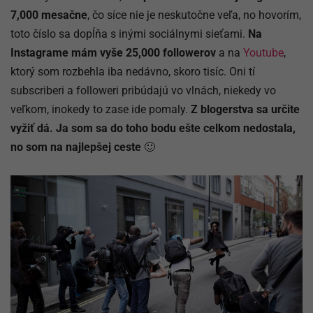
7,000 mesačne
, čo síce nie je neskutočne veľa, no hovorím,
toto číslo sa dopĺňa s inými sociálnymi sieťami.
Na
Instagrame mám vyše 25,000 followerov
a na
Youtube
,
ktorý som rozbehla iba nedávno, skoro tisíc. Oni tí
subscriberi a followeri pribúdajú vo vlnách, niekedy vo
veľkom, inokedy to zase ide pomaly.
Z blogerstva sa určite
vyžiť dá. Ja som sa do toho bodu ešte celkom nedostala,
no som na najlepšej ceste
🙂