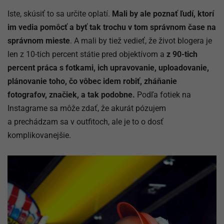
Iste, skúsiť to sa určite oplatí.
Mali by ale poznať ľudí, ktorí
im vedia pomôcť a byť tak trochu v tom správnom čase na
správnom mieste
. A mali by tiež vedieť, že život blogera je
len z 10-tich percent státie pred objektívom a
z 90-tich
percent práca s fotkami, ich upravovanie, uploadovanie,
plánovanie toho, čo vôbec idem robiť, zháňanie
fotografov, značiek, a tak podobne.
Podľa fotiek na
Instagrame sa môže zdať, že akurát pózujem
a prechádzam sa v outfitoch, ale je to o dosť
komplikovanejšie.