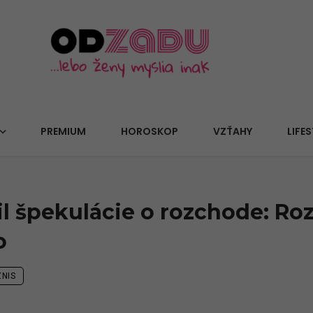
PREMIUM
HOROSKOP
VZŤAHY
LIFES
il špekulácie o rozchode: Ro
o
NIS