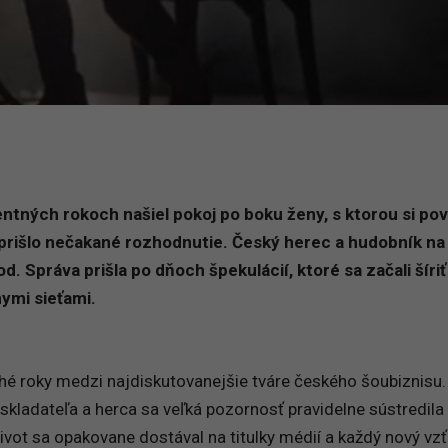
entných rokoch našiel pokoj po boku ženy, s ktorou si pov
 prišlo nečakané rozhodnutie. Český herec a hudobník na
d. Správa prišla po dňoch špekulácií, ktoré sa začali šíriť
nymi sieťami.
lhé roky medzi najdiskutovanejšie tváre českého šoubiznisu.
skladateľa a herca sa veľká pozornosť pravidelne sústredila 
ivot sa opakovane dostával na titulky médií a každý nový vz