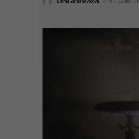
Emma Zemanovičová
12. mája 2026 o 1