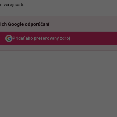
m verejnosti.
ich Google odporúčaní
Pridať ako preferovaný zdroj
Odzadu, odkaz sa otvorí v novom okne