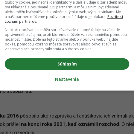
V cene lístka máš:
(súbory cookie, jedinečné identifikátory a ďalšie údaje o zariadení) môžu
byť ukladané a používané 225 partnermi a môžu s nimi byť zdieľané
🌼
kvetinový box
alebo môžu byť využívané konkrétne týmito webovými stránkami. My
a naši partneri môžeme používať presné údaje o geolokácii.
Pozrite si
🥂
welcome drink
zoznam partnerov.
🍹
alko a nealko počas celého večera
Niektorí dodávatelia môžu spracúvať vaše osobné údaje na základe
oprávneného záujmu, proti ktorému môžete vzniesť námietku pomocou
🥪
občerstvenie
možností nižšie. Dole na tejto stránke alebo v ponuke webu nájdite
🎁
unikátny darček
odkaz, pomocou ktorého môžete spravovať alebo odvolať súhlas
v nastaveniach ochrany súkromia a súborov cookie.
Súhlasím
ovorili len minimálne, no
pozornosť vtedy vzbudili najmä
y Gregorovej
. Po rozvode nasledoval
vzťah s modelkou a
Nastavenia
u Kuchařovou
. Dvojica sa veľmi rýchlo zaradila medzi
ho šoubiznisu.
oku 2016
pôsobila ako rozprávka a fanúšikovia ich vnímali a
ok prišiel
na konci roka 2021,
keď oznámili rozchod
. O ni
iálne rozvedení.