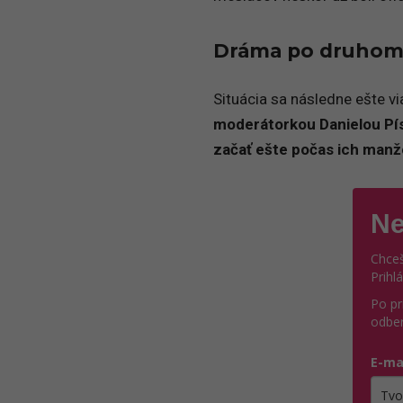
Dráma po druhom
Situácia sa následne ešte vi
moderátorkou Danielou Pí
začať ešte počas ich manž
Ne
Chceš
Prihl
Po pr
odber
E-ma