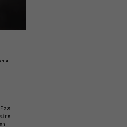
edali
 Popri
aj na
ťah