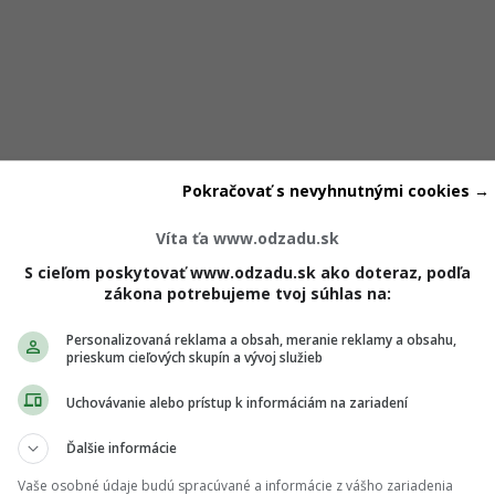
Pokračovať s nevyhnutnými cookies →
a televízna produkčná Johana Indráková.
Vzťah vznikol eš
Víta ťa www.odzadu.sk
silnému mediálnemu tlaku, ako dnes. Aj keď dvojica pôsobila
S cieľom poskytovať www.odzadu.sk ako doteraz, podľa
zákona potrebujeme tvoj súhlas na:
niekoľkých rokoch rozpadlo
.
Personalizovaná reklama a obsah, meranie reklamy a obsahu,
prieskum cieľových skupín a vývoj služieb
kutoční jedinečný kvetinový Girls‘ Point: Flowers Era.
Uchovávanie alebo prístup k informáciám na zariadení
oj lístok si môžeš zakúpiť
TU
.
Ale pozor
Ďalšie informácie
počet miest je limitovaný
.
Vaše osobné údaje budú spracúvané a informácie z vášho zariadenia