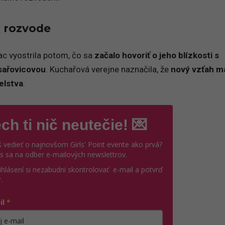
 rozvode
ac vyostrila potom, čo sa
začalo hovoriť o jeho blízkosti s
sařovicovou
. Kuchařová verejne naznačila, že
nový vzťah m
elstva
.
ch ti nič neutečie! 💌
 vedieť o najnovšom Girls' Point evente ako prvá?
ás sa na odber e-mailových newslettrov.
ihlásení si nezabudni skontrolovať e-mail a potvrď
.
il
*