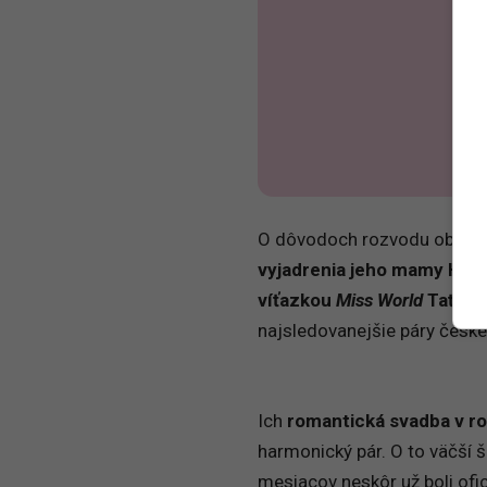
O dôvodoch rozvodu obaja h
vyjadrenia jeho mamy Han
víťazkou
Miss World
Taťáno
najsledovanejšie páry české
Ich
romantická svadba v r
harmonický pár. O to väčší š
mesiacov neskôr už boli ofic