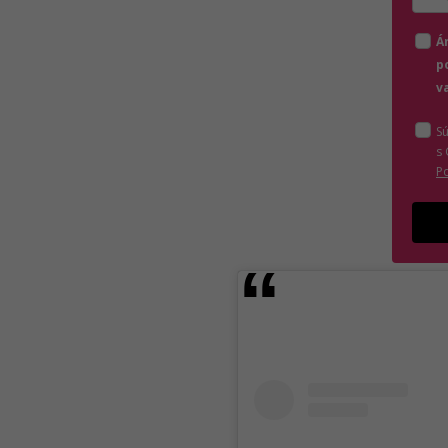
Zada
Á
p
v
S
s
P