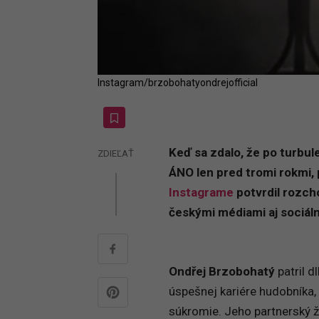
Instagram/brzobohatyondrejofficial
Keď sa zdalo, že po turbul
ZDIEĽAŤ
ÁNO len pred tromi rokmi,
Instagrame
potvrdil rozcho
českými médiami aj sociál
Ondřej Brzobohatý
patril d
úspešnej kariére hudobníka, 
súkromie. Jeho partnerský ž