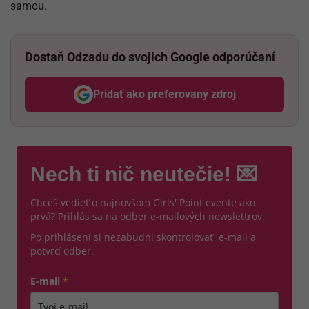
samou.
Dostaň Odzadu do svojich Google odporúčaní
Pridať ako preferovaný zdroj
Odzadu, odkaz sa otvorí v nov
Nech ti nič neutečie! 💌
Chceš vedieť o najnovšom Girls' Point evente ako
prvá? Prihlás sa na odber e-mailových newslettrov.
Po prihlásení si nezabudni skontrolovať e-mail a
potvrď odber.
E-mail
*