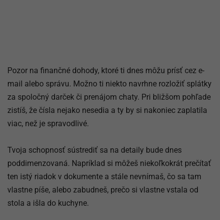
Pozor na finančné dohody, ktoré ti dnes môžu prísť cez e-
mail alebo správu. Možno ti niekto navrhne rozložiť splátky
za spoločný darček či prenájom chaty. Pri bližšom pohľade
zistíš, že čísla nejako nesedia a ty by si nakoniec zaplatila
viac, než je spravodlivé.
Tvoja schopnosť sústrediť sa na detaily bude dnes
poddimenzovaná. Napríklad si môžeš niekoľkokrát prečítať
ten istý riadok v dokumente a stále nevnímaš, čo sa tam
vlastne píše, alebo zabudneš, prečo si vlastne vstala od
stola a išla do kuchyne.