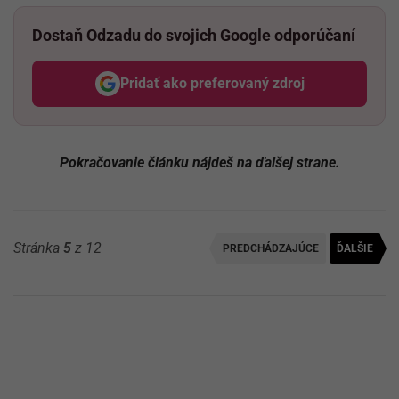
Dostaň Odzadu do svojich Google odporúčaní
Pridať ako preferovaný zdroj
Odzadu, odkaz sa otvorí v nov
Pokračovanie článku nájdeš na ďalšej strane.
Stránka
5
z 12
PREDCHÁDZAJÚCE
ĎALŠIE