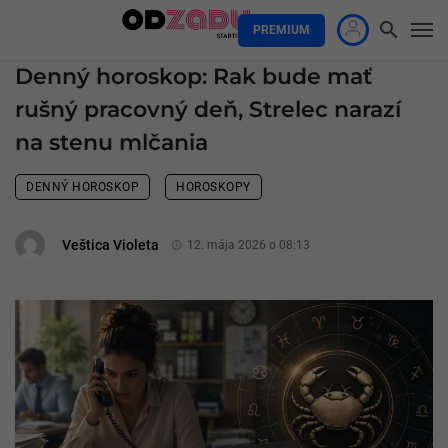
PREMIUM
Denný horoskop: Rak bude mať
rušný pracovný deň, Strelec narazí
na stenu mlčania
DENNÝ HOROSKOP
HOROSKOPY
Veštica Violeta
12. mája 2026 o 08:13