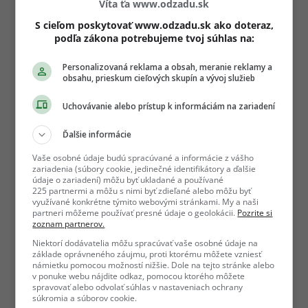
Víta ťa www.odzadu.sk
S cieľom poskytovať www.odzadu.sk ako doteraz,
podľa zákona potrebujeme tvoj súhlas na:
Personalizovaná reklama a obsah, meranie reklamy a
obsahu, prieskum cieľových skupín a vývoj služieb
Uchovávanie alebo prístup k informáciám na zariadení
Ďalšie informácie
Vaše osobné údaje budú spracúvané a informácie z vášho
zariadenia (súbory cookie, jedinečné identifikátory a ďalšie
údaje o zariadení) môžu byť ukladané a používané
225 partnermi a môžu s nimi byť zdieľané alebo môžu byť
využívané konkrétne týmito webovými stránkami. My a naši
partneri môžeme používať presné údaje o geolokácii.
Pozrite si
zoznam partnerov.
Niektorí dodávatelia môžu spracúvať vaše osobné údaje na
základe oprávneného záujmu, proti ktorému môžete vzniesť
námietku pomocou možností nižšie. Dole na tejto stránke alebo
v ponuke webu nájdite odkaz, pomocou ktorého môžete
spravovať alebo odvolať súhlas v nastaveniach ochrany
súkromia a súborov cookie.