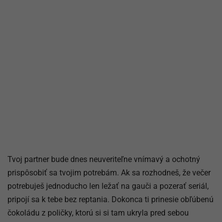
Tvoj partner bude dnes neuveriteľne vnímavý a ochotný
prispôsobiť sa tvojim potrebám. Ak sa rozhodneš, že večer
potrebuješ jednoducho len ležať na gauči a pozerať seriál,
pripojí sa k tebe bez reptania. Dokonca ti prinesie obľúbenú
čokoládu z poličky, ktorú si si tam ukryla pred sebou