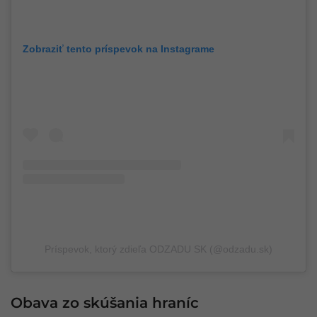
Zobraziť tento príspevok na Instagrame
Príspevok, ktorý zdieľa ODZADU SK (@odzadu.sk)
Obava zo skúšania hraníc