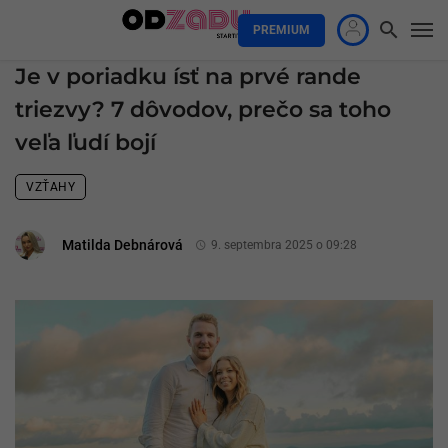
PREMIUM
Je v poriadku ísť na prvé rande
triezvy? 7 dôvodov, prečo sa toho
veľa ľudí bojí
VZŤAHY
Matilda Debnárová
9. septembra 2025 o 09:28