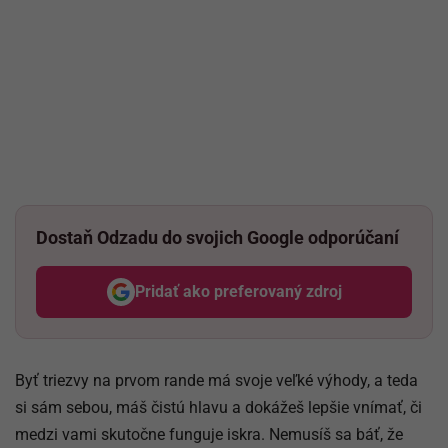
Dostaň Odzadu do svojich Google odporúčaní
Pridať ako preferovaný zdroj
Odzadu, odkaz sa otvorí v nov
Byť triezvy na prvom rande má svoje veľké výhody, a teda
si sám sebou, máš čistú hlavu a dokážeš lepšie vnímať, či
medzi vami skutočne funguje iskra. Nemusíš sa báť, že