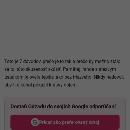
Toto je 7 dôvodov, prečo je to tak a prečo by možno stálo
za to, túto skúsenosť skúsiť. Pamätaj, rande s triezvym
úsudkom je oveľa lepšie, ako bez triezveho. Nikdy nedovoľ,
aby ti alkohol pokazil krásny dojem.
Dostaň Odzadu do svojich Google odporúčaní
Pridať ako preferovaný zdroj
Odzadu, odkaz sa otvorí v nov