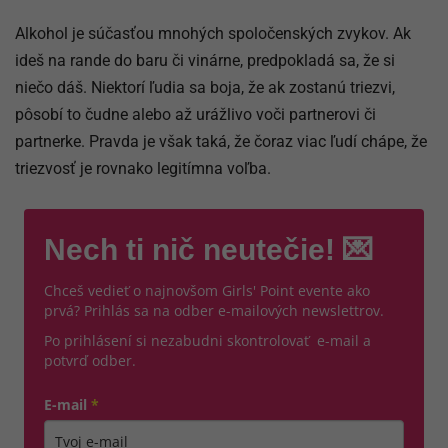
Alkohol je súčasťou mnohých spoločenských zvykov. Ak
ideš na rande do baru či vinárne, predpokladá sa, že si
niečo dáš. Niektorí ľudia sa boja, že ak zostanú triezvi,
pôsobí to čudne alebo až urážlivo voči partnerovi či
partnerke. Pravda je však taká, že čoraz viac ľudí chápe, že
triezvosť je rovnako legitímna voľba.
Nech ti nič neutečie! 💌
Chceš vedieť o najnovšom Girls' Point evente ako
prvá? Prihlás sa na odber e-mailových newslettrov.
Po prihlásení si nezabudni skontrolovať e-mail a
potvrď odber.
E-mail
*