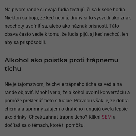
Na prvom rande si dvaja ľudia testujú, či sa k sebe hodia.
Niektorí sa boja, že keď nepijú, druhý si to vysvetlí ako znak
neochoty uvoľniť sa, alebo ako náznak prísnosti. Táto
obava často vedie k tomu, že ľudia pijú, aj keď nechcú, len
aby sa prispôsobili.
Alkohol ako poistka proti trápnemu
tichu
Nie je tajomstvom, že chvíle trápneho ticha sa vedia na
rande objaviť. Mnohí veria, že alkohol uvoľní konverzáciu a
pomôže preklenúť tieto situácie. Pravdou však je, že dobrá
chémia a úprimný záujem o druhého fungujú oveľa lepšie
ako drinky. Chceš zahnať trápne ticho? Klikni
SEM
a
dočítaš sa o témach, ktoré ti pomôžu.