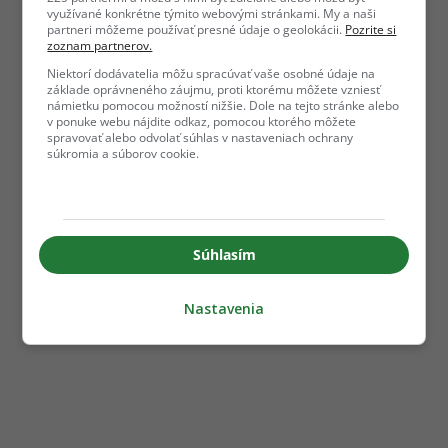
využívané konkrétne týmito webovými stránkami. My a naši
partneri môžeme používať presné údaje o geolokácii.
Pozrite si
zoznam partnerov.
Niektorí dodávatelia môžu spracúvať vaše osobné údaje na
základe oprávneného záujmu, proti ktorému môžete vzniesť
námietku pomocou možností nižšie. Dole na tejto stránke alebo
v ponuke webu nájdite odkaz, pomocou ktorého môžete
spravovať alebo odvolať súhlas v nastaveniach ochrany
súkromia a súborov cookie.
Súhlasím
Nastavenia