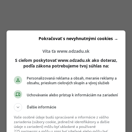
Pokračovať s nevyhnutnými cookies →
Víta ťa www.odzadu.sk
S cieľom poskytovať www.odzadu.sk ako doteraz,
podľa zákona potrebujeme tvoj súhlas na:
Personalizovaná reklama a obsah, meranie reklamy a
obsahu, prieskum cieľových skupín a vývoj služieb
Uchovávanie alebo prístup k informáciám na zariadení
Ďalšie informácie
Vaše osobné údaje budú spracúvané a informácie z vášho
zariadenia (súbory cookie, jedinečné identifikátory a ďalšie
údaje o zariadení) môžu byť ukladané a používané
225 partnermi a môžu s nimi byť zdieľané alebo môžu byť