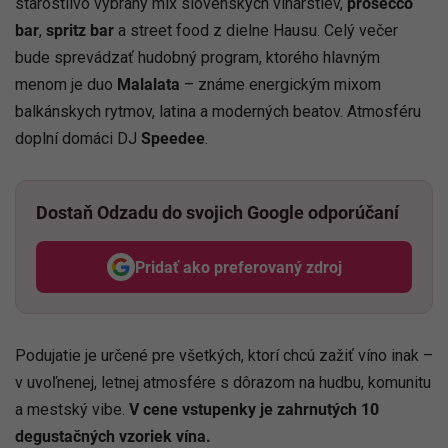
starostlivo vybraný mix slovenských vinárstiev,
prosecco
bar
,
spritz bar
a street food z dielne Hausu. Celý večer
bude sprevádzať hudobný program, ktorého hlavným
menom je duo
Malalata
– známe energickým mixom
balkánskych rytmov, latina a moderných beatov. Atmosféru
doplní domáci DJ
Speedee
.
Dostaň Odzadu do svojich Google odporúčaní
Pridať ako preferovaný zdroj
Odzadu, odkaz sa otvorí v nov
Podujatie je určené pre všetkých, ktorí chcú zažiť víno inak –
v uvoľnenej, letnej atmosfére s dôrazom na hudbu, komunitu
a mestský vibe.
V cene vstupenky je zahrnutých 10
degustačných vzoriek vína.