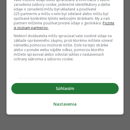
zariadenia (súbory cookie, jedinečné identifikátory a ďalšie
údaje o zariadení) môžu byť ukladané a používané
225 partnermi a môžu s nimi byť zdieľané alebo môžu byť
využívané konkrétne týmito webovými stránkami. My a naši
partneri môžeme používať presné údaje o geolokácii.
Pozrite
si zoznam partnerov.
Niektorí dodávatelia môžu spracúvať vaše osobné údaje na
základe oprávneného záujmu, proti ktorému môžete vzniesť
námietku pomocou možností nižšie. Dole na tejto stránke
alebo v ponuke webu nájdite odkaz, pomocou ktorého
môžete spravovať alebo odvolať súhlas v nastaveniach
ochrany súkromia a súborov cookie.
Súhlasím
Nastavenia