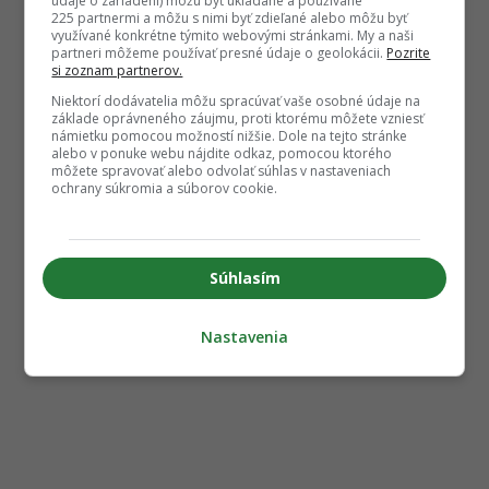
údaje o zariadení) môžu byť ukladané a používané
225 partnermi a môžu s nimi byť zdieľané alebo môžu byť
využívané konkrétne týmito webovými stránkami. My a naši
partneri môžeme používať presné údaje o geolokácii.
Pozrite
si zoznam partnerov.
Niektorí dodávatelia môžu spracúvať vaše osobné údaje na
základe oprávneného záujmu, proti ktorému môžete vzniesť
námietku pomocou možností nižšie. Dole na tejto stránke
alebo v ponuke webu nájdite odkaz, pomocou ktorého
môžete spravovať alebo odvolať súhlas v nastaveniach
ochrany súkromia a súborov cookie.
Súhlasím
Nastavenia