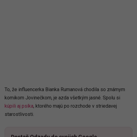
To, že influencerka Bianka Rumanová chodila so známym
komikom Jovinečkom, je azda všetkým jasné. Spolu si
kúpili aj psíka
, ktorého majú po rozchode v striedavej
starostlivosti.
Dostaň Odzadu do svojich Google