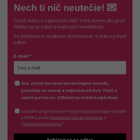
Nech ti nič neutečie! 💌
Chceš vedieť o najnovšom Girls' Point evente ako prvá?
Prihlás sa na odber e-mailových newslettrov.
Po prihlásení si nezabudni skontrolovať e-mail a potvrď
odber.
E-mail
*
Zadajte platnú e-mailovú adresu
Áno, chcem dostávať marketingové novinky,
pozvánky na eventy a inšpiráciu od Girls' Point a
vašich partnerov. Odhlásiť sa môžeš kedykoľvek.
Súhlasím so spracovaním mojich osobných údajov v súlade
(otvorí sa v novom o
s GDPR a podľa
Podmienok ochrany súkromia
a
(otvorí sa v novom okne)
Podmienok používania
.
*
Odošle
Prihlásiť sa na odber