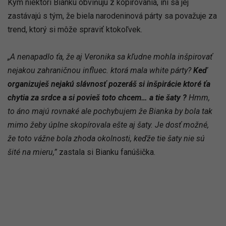
Kým niektorí Bianku obviňujú z kopírovania, iní sa jej
zastávajú s tým, že biela narodeninová párty sa považuje za
trend, ktorý si môže spraviť ktokoľvek.
„A nenapadlo ťa, že aj Veronika sa kľudne mohla inšpirovať
nejakou zahraničnou influec. ktorá mala white párty?
Keď
organizuješ nejakú slávnosť pozeráš si inšpirácie ktoré ťa
chytia za srdce a si povieš toto chcem… a tie šaty ?
Hmm,
to áno majú rovnaké ale pochybujem že Bianka by bola tak
mimo žeby úplne skopírovala ešte aj šaty. Je dosť možné,
že toto vážne bola zhoda okolnosti, keďže tie šaty nie sú
šité na mieru,”
zastala si Bianku fanúšička.