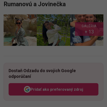
Rumanovú a Jovinečka
GALÉRIA
+ 13
Dostaň Odzadu do svojich Google
odporúčaní
Pridať ako preferovaný zdroj
Odzadu, odkaz sa otvorí v n