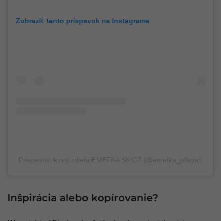
Zobraziť tento príspevok na Instagrame
Príspevok, ktorý zdieľa EMEFKA SK/CZ (@emefka_official)
Inšpirácia alebo kopírovanie?