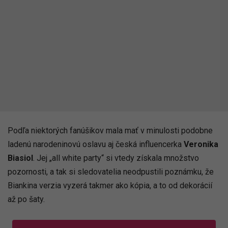
Podľa niektorých fanúšikov mala mať v minulosti podobne
ladenú narodeninovú oslavu aj česká influencerka
Veronika
Biasiol
. Jej „all white party“ si vtedy získala množstvo
pozornosti, a tak si sledovatelia neodpustili poznámku, že
Biankina verzia vyzerá takmer ako kópia, a to od dekorácií
až po šaty.