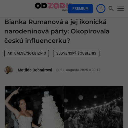
PREMIUM
Bianka Rumanová a jej ikonická
narodeninová párty: Okopírovala
českú influencerku?
AKTUÁLNE/ŠOUBIZNIS
SLOVENSKÝ ŠOUBIZNIS
Matilda Debnárová
21. augusta 2025 o 09:17