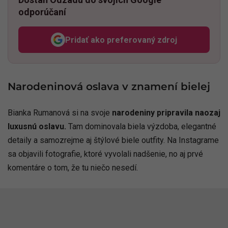
odporúčaní
Pridať ako preferovaný zdroj
Odzadu, odkaz sa otvorí v n
Narodeninová oslava v znamení bielej
Bianka Rumanová si na svoje
narodeniny pripravila naozaj
luxusnú oslavu.
Tam dominovala biela výzdoba, elegantné
detaily a samozrejme aj štýlové biele outfity. Na Instagrame
sa objavili fotografie, ktoré vyvolali nadšenie, no aj prvé
komentáre o tom, že tu niečo nesedí.