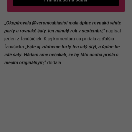
„Okopírovala @veronicabiasiol mala úplne rovnakú white
party a rovnaké šaty, len minulý rok v septembri,“
napísal
jeden z fanúšičiek. K jej komentáru sa pridala aj ďalšia
fanúšička
„Ešte aj zdobenie torty ten istý štýl, a úplne tie
isté šaty. Hádam sme nečakali, že by táto osoba prišla s
niečím originálnym,“
dodala.