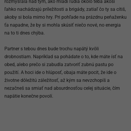
rozmýšľala nad tým, ako mladí ľudia okolo teba akosi
ľahko nachádzajú príležitosti a brigády, zatiaľ čo ty sa cítiš,
akoby si bola mimo hry. Pri pohľade na prázdnu peňaženku
ťa napadne, že by si mohla skúsiť niečo nové, no energia
na to ti dnes chýba.
Partner s tebou dnes bude trochu napätý kvôli
drobnostiam. Napríklad sa pohádate o to, kde máte ísť na
obed, alebo prečo si zabudla zatvoriť zubnú pastu po
použití. A hoci ide o hlúposť, obaja máte pocit, že ide o
životne dôležitú záležitosť, až kým sa nevzchopíš a
nezačneš sa smiať nad absurdnosťou celej situácie, čím
napätie konečne povolí.