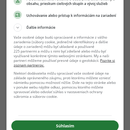
obsahu, prieskum cieľových skupín a vývoj služieb
Uchovávanie alebo prístup k informáciám na zariadení
Ďalšie informácie
Vaše osobné údaje budú spracúvané a informácie z vášho
zariadenia (súbory cookie, jedinečné identifikátory a ďalšie
údaje o zariadení) môžu byť ukladané a používané
225 partnermi a môžu s nimi byť zdieľané alebo môžu byť
využívané konkrétne týmito webovými stránkami. My a naši
partneri môžeme používať presné údaje o geolokácii.
Pozrite si
zoznam partnerov.
Niektorí dodávatelia môžu spracúvať vaše osobné údaje na
základe oprávneného záujmu, proti ktorému môžete vzniesť
námietku pomocou možností nižšie. Dole na tejto stránke alebo
v ponuke webu nájdite odkaz, pomocou ktorého môžete
spravovať alebo odvolať súhlas v nastaveniach ochrany
súkromia a súborov cookie.
Súhlasím