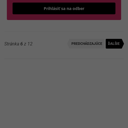
Odošle
Prihlásiť sa na odber
Stránka
6
z 12
PREDCHÁDZAJÚCE
ĎALŠIE