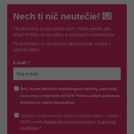
Nech ti nič neutečie! 💌
Chceš vedieť o najnovšom Girls' Point evente ako
prvá? Prihlás sa na odber e-mailových newslettrov.
Po prihlásení si nezabudni skontrolovať e-mail a
potvrď odber.
E-mail
*
Zadajte platnú e-mailovú adresu
Áno, chcem dostávať marketingové novinky, pozvánky
na eventy a inšpiráciu od Girls' Point a vašich partnerov.
Odhlásiť sa môžeš kedykoľvek.
Súhlasím so spracovaním mojich osobných údajov v súlade s
(otvorí sa v novom okne)
GDPR a podľa
Podmienok ochrany súkromia
a
Podmienok
(otvorí sa v novom okne)
používania
.
*