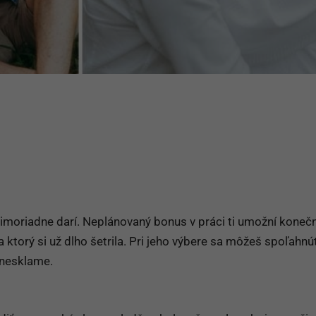
imoriadne darí. Neplánovaný bonus v práci ti umožní konečn
a ktorý si už dlho šetrila. Pri jeho výbere sa môžeš spoľahnú
s nesklame.