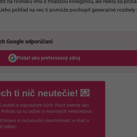
ladiť na rovnakú vlnu s mladšou kolegyňou, ale neboj sa požia
 Jeho pohľad na vec ti pomôže pochopiť generačné rozdiely 
ich Google odporúčaní
Pridať ako preferovaný zdroj
Odzadu, odkaz sa otvorí v novom okne
ch ti nič neutečie! 💌
 vedieť o najnovšom Girls' Point evente ako
 Prihlás sa na odber e-mailových newslettrov.
ihlásení si nezabudni skontrolovať e-mail a
ď odber.