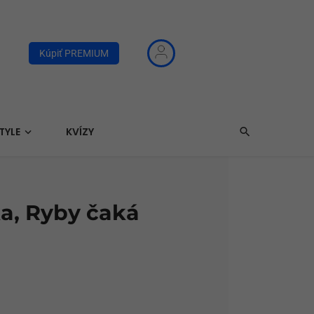
Kúpiť PREMIUM
TYLE
KVÍZY
ka, Ryby čaká