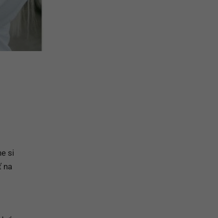
e si
ť na