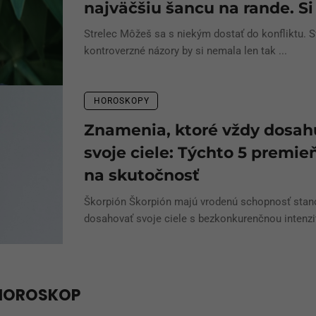
najväčšiu šancu na rande. Si 
Strelec Môžeš sa s niekým dostať do konfliktu. S
kontroverzné názory by si nemala len tak ...
HOROSKOPY
Znamenia, ktoré vždy dosah
svoje ciele: Týchto 5 premie
na skutočnosť
Škorpión Škorpión majú vrodenú schopnosť stano
dosahovať svoje ciele s bezkonkurenčnou intenzit
HOROSKOP