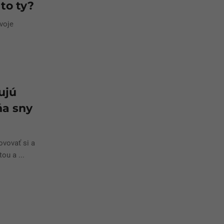
to ty?
voje
ujú
ňa sny
vovať si a
ou a ...