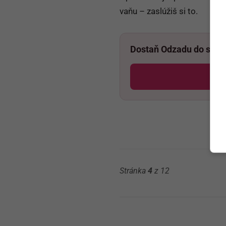
vaňu – zaslúžiš si to.
Dostaň Odzadu do svoj
Po
Stránka
4
z 12