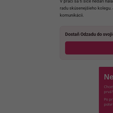
V práci sa ti síce nedarí na
radu skúsenejšieho kolegu.
komunikácii.
Dostaň Odzadu do svoj
Ne
Chceš
prvá?
Po pr
potvr