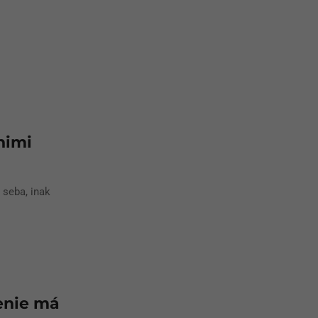
nimi
 seba, inak
enie má