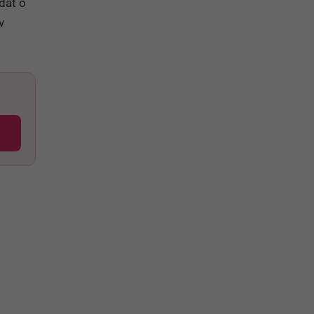
dať o
v