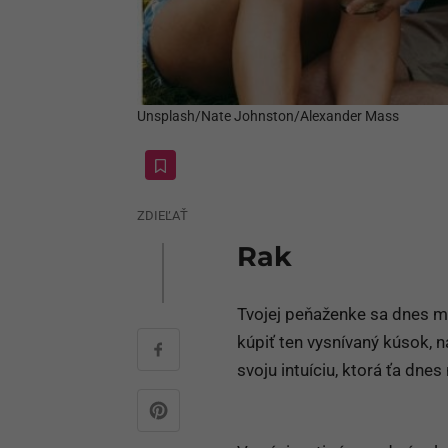
Unsplash/Nate Johnston/Alexander Mass
ZDIEĽAŤ
Rak
Tvojej peňaženke sa dnes m
kúpiť ten vysnívaný kúsok, n
svoju intuíciu, ktorá ťa dne