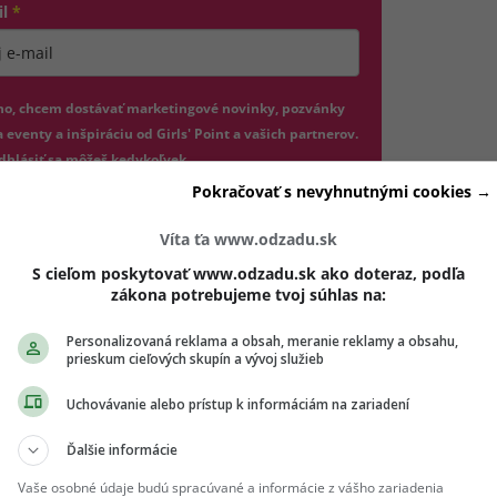
il
*
jte platnú e-mailovú adresu
no, chcem dostávať marketingové novinky, pozvánky
 eventy a inšpiráciu od Girls' Point a vašich partnerov.
dhlásiť sa môžeš kedykoľvek.
Pokračovať s nevyhnutnými cookies →
hlasím so spracovaním mojich osobných údajov v súlade s
(otvorí sa v novom okne)
DPR a podľa
Podmienok ochrany súkromia
a
Podmienok
Víta ťa www.odzadu.sk
(otvorí sa v novom okne)
užívania
.
*
S cieľom poskytovať www.odzadu.sk ako doteraz, podľa
zákona potrebujeme tvoj súhlas na:
Odošle formulár 
Prihlásiť sa na odber
Personalizovaná reklama a obsah, meranie reklamy a obsahu,
prieskum cieľových skupín a vývoj služieb
 že príliš často pracuješ nadčasy, skús sa nezaseknúť v obra
Uchovávanie alebo prístup k informáciám na zariadení
í zo starostlivosti o teba. Tvoja schopnosť zostať pokojnou a
Ďalšie informácie
s príjemne prekvapí, najmä keď budeš musieť riešiť nedoroz
Vaše osobné údaje budú spracúvané a informácie z vášho zariadenia
ístup situáciu elegantne vyrieši. Večer si dopraj dlhú relaxa