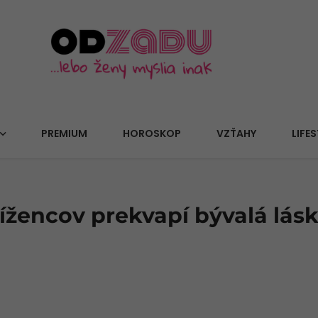
PREMIUM
HOROSKOP
VZŤAHY
LIFES
ížencov prekvapí bývalá lás