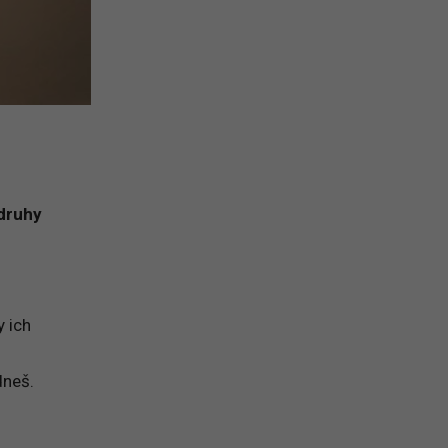
 druhy
y ich
dneš.