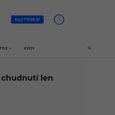
Kúpiť PREMIUM
TYLE
KVÍZY
i chudnutí len