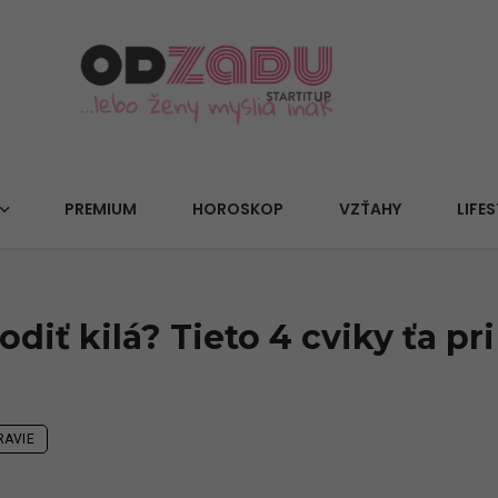
PREMIUM
HOROSKOP
VZŤAHY
LIFES
hodiť kilá? Tieto 4 cviky ťa pr
RAVIE