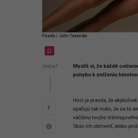
Pexels / John Tekeridis
Myslíš si, že každé cvičen
ZDIEĽAŤ
pohybu k zníženiu hmotno
Hoci je pravda, že akýkoľvek
spaľujú tak málo, že sa to an
väčšinu tvojho tréningového
Skús ich obmeniť, alebo prid