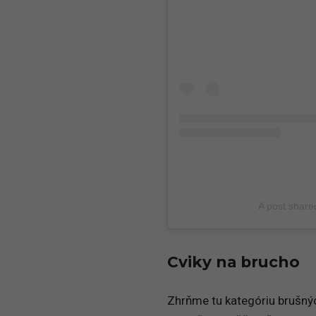
A post shar
Cviky na brucho
Zhrňme tu kategóriu brušnýc