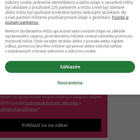
(súbory cookie, jedinečné identifikátory a ďalšie údaje o zariadení) môžu
 vedieť o najnovšom Girls' Point evente ako prvá?
byť ukladané a používané 225 partnermi a môžu s nimi byť zdieľané
ás sa na odber e-mailových newslettrov.
alebo môžu byť využívané konkrétne týmito webovými stránkami. My
a naši partneri môžeme používať presné údaje o geolokácii.
Pozrite si
ihlásení si nezabudni skontrolovať e-mail a potvrď
zoznam partnerov.
.
Niektorí dodávatelia môžu spracúvať vaše osobné údaje na základe
oprávneného záujmu, proti ktorému môžete vzniesť námietku pomocou
il
*
možností nižšie. Dole na tejto stránke alebo v ponuke webu nájdite
odkaz, pomocou ktorého môžete spravovať alebo odvolať súhlas
v nastaveniach ochrany súkromia a súborov cookie.
jte platnú e-mailovú adresu
Súhlasím
no, chcem dostávať marketingové novinky,
ozvánky na eventy a inšpiráciu od Girls' Point a
Nastavenia
ašich partnerov. Odhlásiť sa môžeš kedykoľvek.
úhlasím so spracovaním mojich osobných údajov v súlade
(otvorí sa v novom okne)
 GDPR a podľa
Podmienok ochrany súkromia
a
(otvorí sa v novom okne)
odmienok používania
.
*
Odošle formulár 
Prihlásiť sa na odber