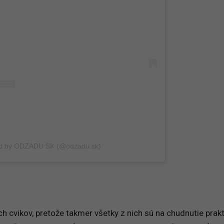
ed by ODZADU SK (@odzadu.sk)
h cvikov, pretože takmer všetky z nich sú na chudnutie prakt