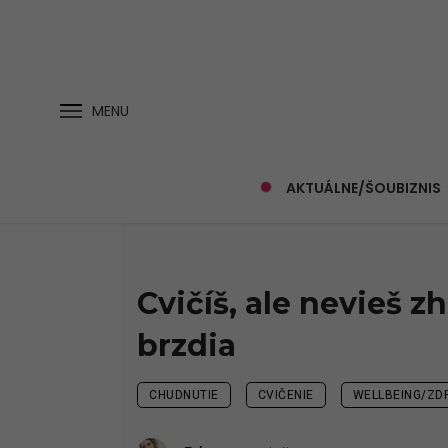
MENU
AKTUÁLNE/ŠOUBIZNIS
Cvičíš, ale nevieš z
brzdia
CHUDNUTIE
CVIČENIE
WELLBEING/ZD