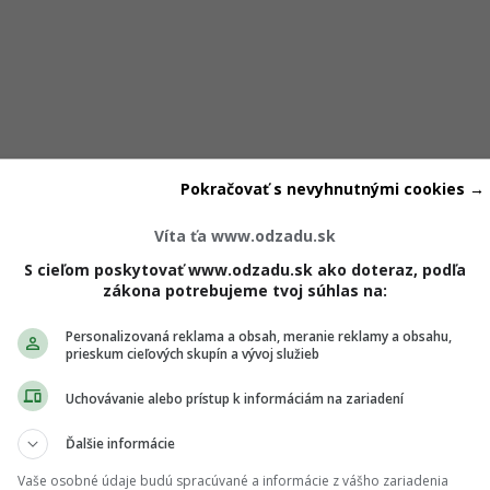
ie sú na chudnutie
Pokračovať s nevyhnutnými cookies →
Víta ťa www.odzadu.sk
psov
S cieľom poskytovať www.odzadu.sk ako doteraz, podľa
zákona potrebujeme tvoj súhlas na:
pomáha k tomu, aby vyzerali dobre, no bicepsy sú tak malá s
Personalizovaná reklama a obsah, meranie reklamy a obsahu,
 pohybmi nedá spáliť takmer žiaden tuk. Cvičenia zamerané na
prieskum cieľových skupín a vývoj služieb
s ich pomocou sa tuku nezbavíš.
Uchovávanie alebo prístup k informáciám na zariadení
Ďalšie informácie
ch ti nič neutečie! 💌
Vaše osobné údaje budú spracúvané a informácie z vášho zariadenia