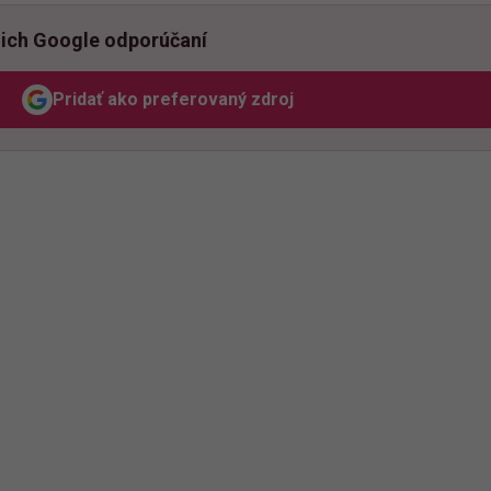
ich Google odporúčaní
Pridať ako preferovaný zdroj
Odzadu, odkaz sa otvorí v novom okne