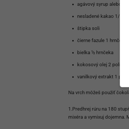
agávový syrup alebo sté
nesladené kakao 1/3 h
štipka soli
čierne fazule 1 hrnček
bielka ½ hrnčeka
kokosový olej 2 polievk
vanilkový extrakt 1 poli
Na vrch môžeš použiť čokol
1.Predhrej rúru na 180 stupň
mixéra a vymixuj dojemna. Mô