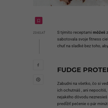
S týmito receptami
môžeš
z
ZDIEĽAŤ
sabotovala svoje fitness cie
chuť na sladké bez toho, aby
FUDGE PROTE
Zabudni na všetko, čo si ve
ich ochutnáš , ani nepocítiš
nejakého dôvodu neznesieš 
predĺžiť pečenie o pár minút