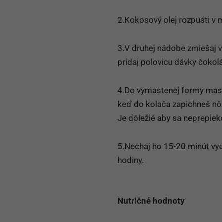
2.Kokosový olej rozpusti v 
3.V druhej nádobe zmiešaj v
pridaj polovicu dávky čokol
4.Do vymastenej formy masl
keď do kolača zapichneš nôž
Je dôležié aby sa neprepieko
5.Nechaj ho 15-20 minút vyc
hodiny.
Nutričné hodnoty