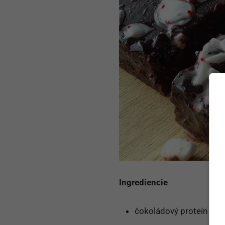
Ingrediencie
čokoládový proteín 60g