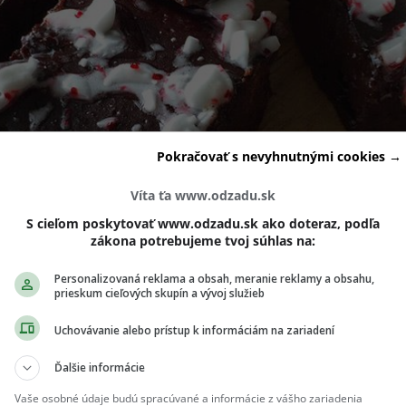
Pokračovať s nevyhnutnými cookies →
Víta ťa www.odzadu.sk
S cieľom poskytovať www.odzadu.sk ako doteraz, podľa
zákona potrebujeme tvoj súhlas na:
Personalizovaná reklama a obsah, meranie reklamy a obsahu,
prieskum cieľových skupín a vývoj služieb
Uchovávanie alebo prístup k informáciám na zariadení
Ďalšie informácie
Vaše osobné údaje budú spracúvané a informácie z vášho zariadenia