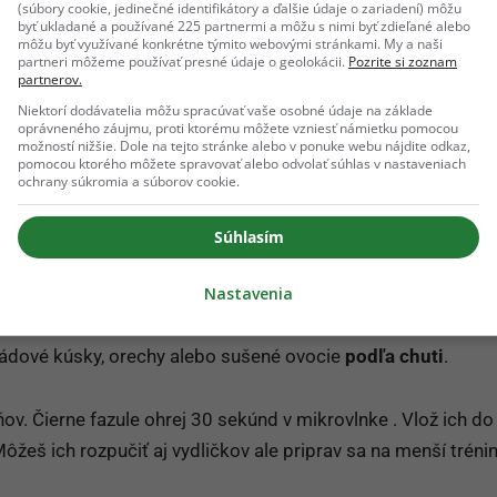
(súbory cookie, jedinečné identifikátory a ďalšie údaje o zariadení) môžu
via (doslaď podľa chuti)
byť ukladané a používané 225 partnermi a môžu s nimi byť zdieľané alebo
môžu byť využívané konkrétne týmito webovými stránkami. My a naši
rnčeka
partneri môžeme používať presné údaje o geolokácii.
Pozrite si zoznam
partnerov.
Niektorí dodávatelia môžu spracúvať vaše osobné údaje na základe
oprávneného záujmu, proti ktorému môžete vzniesť námietku pomocou
možností nižšie. Dole na tejto stránke alebo v ponuke webu nájdite odkaz,
pomocou ktorého môžete spravovať alebo odvolať súhlas v nastaveniach
ochrany súkromia a súborov cookie.
Súhlasím
ové lyžice
Nastavenia
evková lyžica
ádové kúsky, orechy alebo sušené ovocie
podľa chuti
.
ov. Čierne fazule ohrej 30 sekúnd v mikrovlnke . Vlož ich do
žeš ich rozpučiť aj vydličkov ale priprav sa na menší trénin