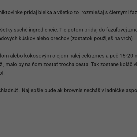
miktovlnke pridaj bielka a všetko to rozmiešaj s čiernymi fa
šetky suché ingrediencie. Tie potom pridaj do fazuľovej zm
ádových kúskov alebo orechov (zostatok použiješ na vrch)
om alebo kokosovým olejom nalej celú zmes a peč 15-20 m
 , malo by na ňom zostať trocha cesta. Tak zostane koláč v
l.
hladnúť . Najlepšie bude ak brownis necháš v ladničke asp