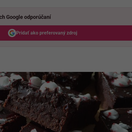
ich Google odporúčaní
Pridať ako preferovaný zdroj
Odzadu, odkaz sa otvorí v novom okne