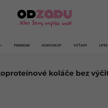
PREMIUM
HOROSKOP
VZŤAHY
LIFES
oproteínové koláče bez výči