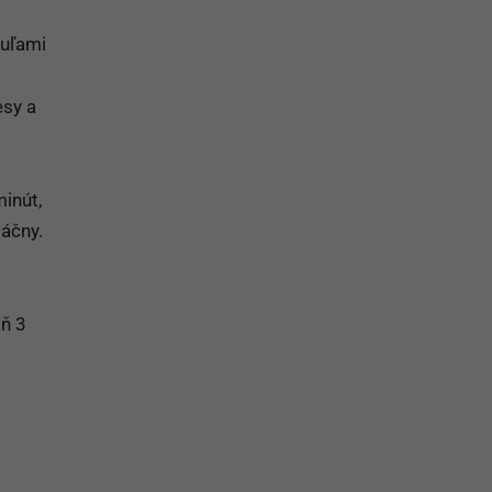
zuľami
esy a
inút,
láčny.
oň 3