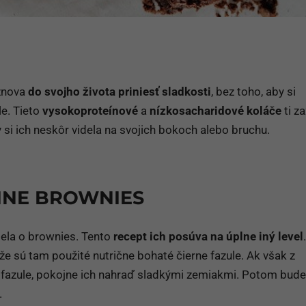
nova
do svojho života priniesť sladkosti
, bez toho, aby si
le. Tieto
vysokoproteínové
a
nízkosacharidové koláče
ti z
 si ich neskôr videla na svojich bokoch alebo bruchu.
INE BROWNIES
dela o brownies. Tento
recept ich posúva na úplne iný level
, že sú tam použité nutrične bohaté čierne fazule. Ak však z
fazule, pokojne ich nahraď sladkými zemiakmi. Potom bude 
.