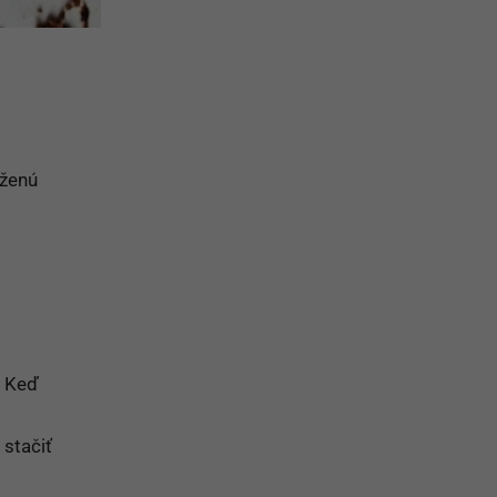
aženú
. Keď
stačiť