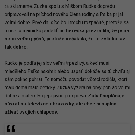
ťa sklameme. Zuzka spolu s Miškom Rudka dopredu
pripravovali na príchod nového člena rodiny a Paľka prijal
veľmi dobre. Prvé dni síce boli trochu rozpačité, pretože sa
musel o maminku podeliť, no
herečka prezradila, že je na
neho veľmi pyšná, pretože nečakala, že to zvládne až
tak dobre.
Rudko je podľa jej slov veľmi trpezlivý, a keď musí
mladšieho Paľka nakŕmiť alebo uspať, dokáže sa tú chvíľu aj
sám pekne pohrať. To nemôžu povedať všetci rodičia, ktorí
majú doma malé detičky. Zuzka vyzerá na prvý pohľad veľmi
dobre a materstvo jej zjavne prospieva.
Zatiaľ neplánuje
návrat na televízne obrazovky, ale chce si naplno
užívať svojich chlapcov.