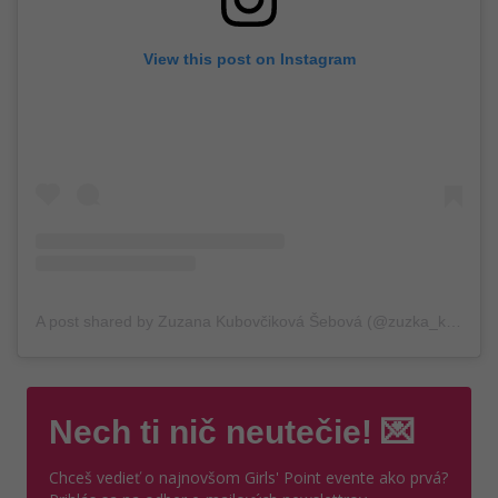
View this post on Instagram
A post shared by Zuzana Kubovčiková Šebová (@zuzka_kubovcikova_fp)
Nech ti nič neutečie! 💌
Chceš vedieť o najnovšom Girls' Point evente ako prvá?