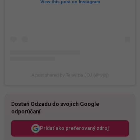
View this post on Instagram
A post shared by Televízia JOJ (@tvjoj)
Dostaň Odzadu do svojich Google
odporúčaní
Pridať ako preferovaný zdroj
Odzadu, odkaz sa otvorí v n