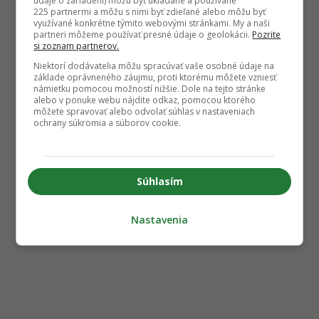
údaje o zariadení) môžu byť ukladané a používané
225 partnermi a môžu s nimi byť zdieľané alebo môžu byť
využívané konkrétne týmito webovými stránkami. My a naši
partneri môžeme používať presné údaje o geolokácii.
Pozrite
si zoznam partnerov.
Niektorí dodávatelia môžu spracúvať vaše osobné údaje na
základe oprávneného záujmu, proti ktorému môžete vzniesť
námietku pomocou možností nižšie. Dole na tejto stránke
alebo v ponuke webu nájdite odkaz, pomocou ktorého
môžete spravovať alebo odvolať súhlas v nastaveniach
ochrany súkromia a súborov cookie.
Súhlasím
Nastavenia