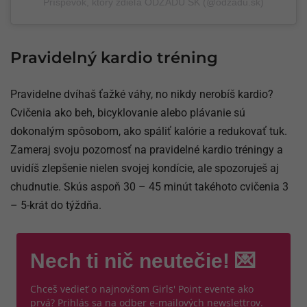
Príspevok, ktorý zdieľa ODZADU SK (@odzadu.sk)
Pravidelný kardio tréning
Pravidelne dvíhaš ťažké váhy, no nikdy nerobíš kardio?
Cvičenia ako beh, bicyklovanie alebo plávanie sú
dokonalým spôsobom, ako spáliť kalórie a redukovať tuk.
Zameraj svoju pozornosť na pravidelné kardio tréningy a
uvidíš zlepšenie nielen svojej kondície, ale spozoruješ aj
chudnutie. Skús aspoň 30 – 45 minút takéhoto cvičenia 3
– 5-krát do týždňa.
Nech ti nič neutečie! 💌
Chceš vedieť o najnovšom Girls' Point evente ako
prvá? Prihlás sa na odber e-mailových newslettrov.