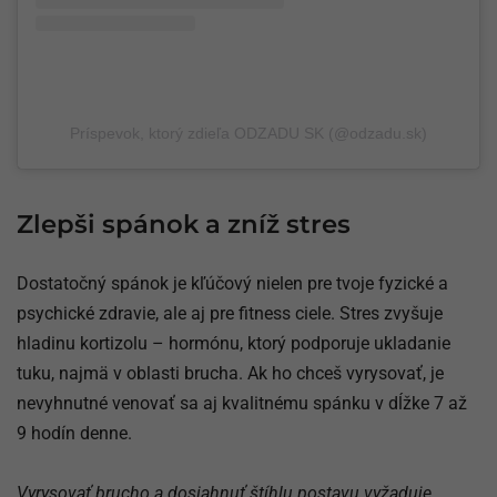
Príspevok, ktorý zdieľa ODZADU SK (@odzadu.sk)
Zlepši spánok a zníž stres
Dostatočný spánok je kľúčový nielen pre tvoje fyzické a
psychické zdravie, ale aj pre fitness ciele. Stres zvyšuje
hladinu kortizolu – hormónu, ktorý podporuje ukladanie
tuku, najmä v oblasti brucha. Ak ho chceš vyrysovať, je
nevyhnutné venovať sa aj kvalitnému spánku v dĺžke 7 až
9 hodín denne.
Vyrysovať brucho a dosiahnuť štíhlu postavu vyžaduje