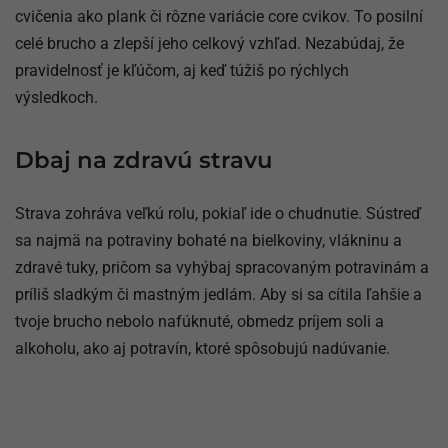
cvičenia ako plank či rôzne variácie core cvikov. To posilní
celé brucho a zlepší jeho celkový vzhľad. Nezabúdaj, že
pravidelnosť je kľúčom, aj keď túžiš po rýchlych
výsledkoch.
Dbaj na zdravú stravu
Strava zohráva veľkú rolu, pokiaľ ide o chudnutie. Sústreď
sa najmä na potraviny bohaté na bielkoviny, vlákninu a
zdravé tuky, pričom sa vyhýbaj spracovaným potravinám a
príliš sladkým či mastným jedlám. Aby si sa cítila ľahšie a
tvoje brucho nebolo nafúknuté, obmedz príjem soli a
alkoholu, ako aj potravín, ktoré spôsobujú nadúvanie.