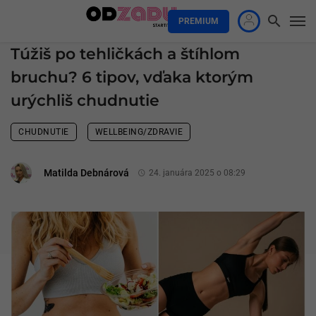
PREMIUM
Túžiš po tehličkách a štíhlom
bruchu? 6 tipov, vďaka ktorým
urýchliš chudnutie
CHUDNUTIE
WELLBEING/ZDRAVIE
Matilda Debnárová
24. januára 2025 o 08:29