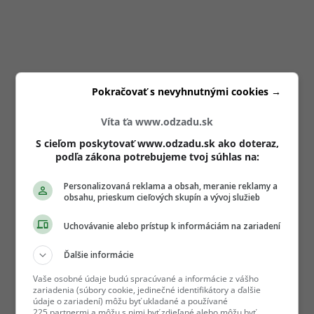
Pokračovať s nevyhnutnými cookies →
Víta ťa www.odzadu.sk
S cieľom poskytovať www.odzadu.sk ako doteraz,
podľa zákona potrebujeme tvoj súhlas na:
Personalizovaná reklama a obsah, meranie reklamy a
obsahu, prieskum cieľových skupín a vývoj služieb
Uchovávanie alebo prístup k informáciám na zariadení
Ďalšie informácie
Vaše osobné údaje budú spracúvané a informácie z vášho
zariadenia (súbory cookie, jedinečné identifikátory a ďalšie
údaje o zariadení) môžu byť ukladané a používané
225 partnermi a môžu s nimi byť zdieľané alebo môžu byť