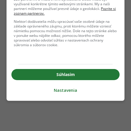
využívané konkrétne týmito webovými stránkami. My a naši
partneri môžeme používať presné údaje o geolokácii.
Pozrite si
zoznam partnerov.
Niektorí dodávatelia môžu spracúvať vaše osobné údaje na
základe oprávneného záujmu, proti ktorému môžete vzniesť
námietku pomocou možností nižšie. Dole na tejto stránke alebo
v ponuke webu nájdite odkaz, pomocou ktorého môžete
spravovať alebo odvolať súhlas v nastaveniach ochrany
súkromia a súborov cookie.
Súhlasím
Nastavenia