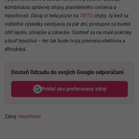
kombináciu správnej stravy, pravidelného cvičenia a
trpezlivosti. Dávaj si teda pozor na
TIETO
chyby. Aj keď sa
viditeľné výsledky neobjavia za pár dní, postupne sa budeš
cítiť lepšie, silnejšie a zdravšie. Sústreď sa na malé pokroky
a buď trpezlivá – len tak bude tvoja premena efektívna a
dlhodobá.
Dostaň Odzadu do svojich Google odporúčaní
Pridať ako preferovaný zdroj
Odzadu, odkaz sa otvorí v nov
Zdroj:
Healthline