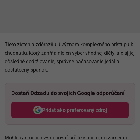
Tieto zistenia zdôrazňujú význam komplexného prístupu k
chudnutiu, ktorý zahŕňa nielen výber vhodnej diéty, ale aj jej
dôsledné dodržiavanie, správne načasovanie jedál a
dostatočný spánok.
Dostaň Odzadu do svojich Google odporúčaní
Pridať ako preferovaný zdroj
Odzadu, odkaz sa otvorí v nov
Mohli by sme ich vymenovať určite viacero, no zamerali