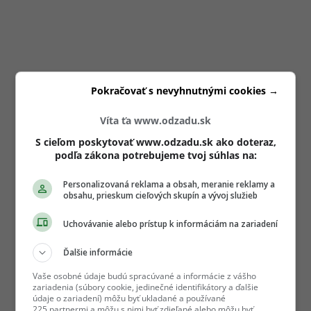
Pokračovať s nevyhnutnými cookies →
Víta ťa www.odzadu.sk
S cieľom poskytovať www.odzadu.sk ako doteraz,
podľa zákona potrebujeme tvoj súhlas na:
Personalizovaná reklama a obsah, meranie reklamy a
obsahu, prieskum cieľových skupín a vývoj služieb
Uchovávanie alebo prístup k informáciám na zariadení
Ďalšie informácie
Vaše osobné údaje budú spracúvané a informácie z vášho
zariadenia (súbory cookie, jedinečné identifikátory a ďalšie
údaje o zariadení) môžu byť ukladané a používané
225 partnermi a môžu s nimi byť zdieľané alebo môžu byť