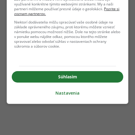
využívané konkrétne týmito webovými stránkami. My a naši
partneri môžeme používať presné údaje o geolokácii.
Pozrite si
zoznam partnerov.
Niektorí dodávatelia môžu spracúvať vaše osobné údaje na
základe oprávneného záujmu, proti ktorému môžete vzniesť
námietku pomocou možností nižšie. Dole na tejto stránke alebo
v ponuke webu nájdite odkaz, pomocou ktorého môžete
spravovať alebo odvolať súhlas v nastaveniach ochrany
súkromia a súborov cookie.
Súhlasím
Nastavenia