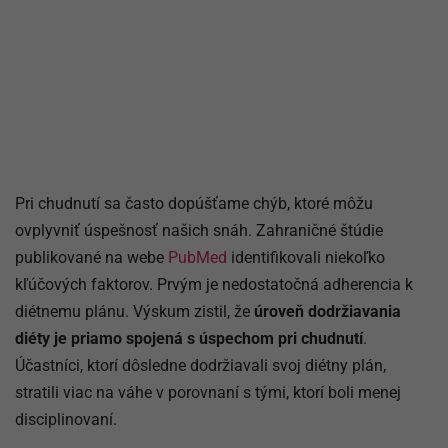
Pri chudnutí sa často dopúšťame chýb, ktoré môžu
ovplyvniť úspešnosť našich snáh. Zahraničné štúdie
publikované na webe
PubMed
identifikovali niekoľko
kľúčových faktorov. Prvým je nedostatočná adherencia k
diétnemu plánu. Výskum zistil, že
úroveň dodržiavania
diéty je priamo spojená s úspechom pri chudnutí
.
Účastníci, ktorí dôsledne dodržiavali svoj diétny plán,
stratili viac na váhe v porovnaní s tými, ktorí boli menej
disciplinovaní.