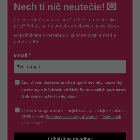
Nech ti nič neutečie! 💌
Chceš vedieť o najnovšom Girls' Point evente ako
prvá? Prihlás sa na odber e-mailových newslettrov.
Po prihlásení si nezabudni skontrolovať e-mail a
potvrď odber.
E-mail
*
Zadajte platnú e-mailovú adresu
Áno, chcem dostávať marketingové novinky, pozvánky
na eventy a inšpiráciu od Girls' Point a vašich partnerov.
Odhlásiť sa môžeš kedykoľvek.
Súhlasím so spracovaním mojich osobných údajov v súlade s
(otvorí sa v novom okne)
GDPR a podľa
Podmienok ochrany súkromia
a
Podmienok
(otvorí sa v novom okne)
používania
.
*
Odošle
Prihlásiť sa na odber