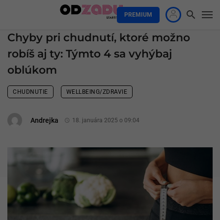
PREMIUM
Chyby pri chudnutí, ktoré možno
robíš aj ty: Týmto 4 sa vyhýbaj
oblúkom
CHUDNUTIE
WELLBEING/ZDRAVIE
Andrejka
18. januára 2025 o 09:04