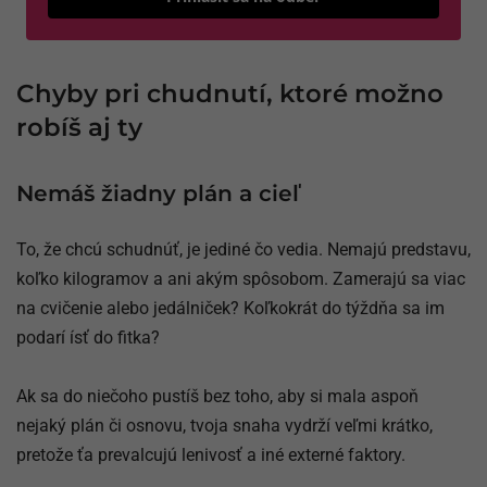
Chyby pri chudnutí, ktoré možno
robíš aj ty
Nemáš žiadny plán a cieľ
To, že chcú schudnúť, je jediné čo vedia. Nemajú predstavu,
koľko kilogramov a ani akým spôsobom. Zamerajú sa viac
na cvičenie alebo jedálniček? Koľkokrát do týždňa sa im
podarí ísť do fitka?
Ak sa do niečoho pustíš bez toho, aby si mala aspoň
nejaký plán či osnovu, tvoja snaha vydrží veľmi krátko,
pretože ťa prevalcujú lenivosť a iné externé faktory.