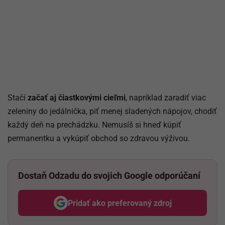
Stačí
začať aj čiastkovými cieľmi
, napríklad zaradiť viac
zeleniny do jedálnička, piť menej sladených nápojov, chodiť
každý deň na prechádzku. Nemusíš si hneď kúpiť
permanentku a vykúpiť obchod so zdravou výživou.
Dostaň Odzadu do svojich Google odporúčaní
Pridať ako preferovaný zdroj
Odzadu, odkaz sa otvorí v nov