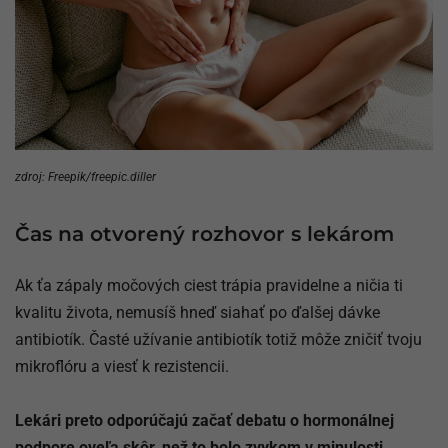
zdroj: Freepik/freepic.diller
Čas na otvorený rozhovor s lekárom
Ak ťa zápaly močových ciest trápia pravidelne a ničia ti
kvalitu života, nemusíš hneď siahať po ďalšej dávke
antibiotík. Časté užívanie antibiotík totiž môže zničiť tvoju
mikroflóru a viesť k rezistencii.
Lekári preto odporúčajú začať debatu o hormonálnej
podpore oveľa skôr, než to bolo zvykom v minulosti.