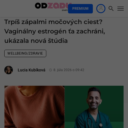
PREMIUM
Trpíš zápalmi močových ciest?
Vaginálny estrogén ťa zachráni,
ukázala nová štúdia
WELLBEING/ZDRAVIE
Lucia Kubíková
8. júla 2026 o 09:42