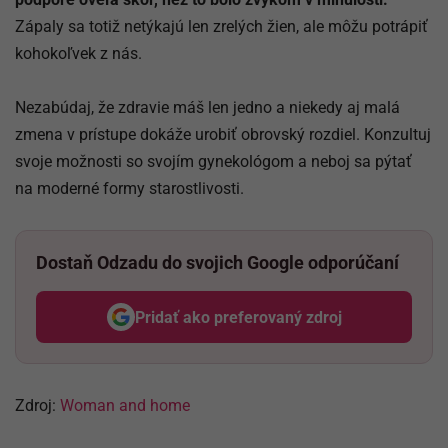
Zápaly sa totiž netýkajú len zrelých žien, ale môžu potrápiť
kohokoľvek z nás.
Nezabúdaj, že zdravie máš len jedno a niekedy aj malá
zmena v prístupe dokáže urobiť obrovský rozdiel. Konzultuj
svoje možnosti so svojím gynekológom a neboj sa pýtať
na moderné formy starostlivosti.
Dostaň Odzadu do svojich Google odporúčaní
Pridať ako preferovaný zdroj
Odzadu, odkaz sa otvorí v nov
Zdroj:
Woman and home