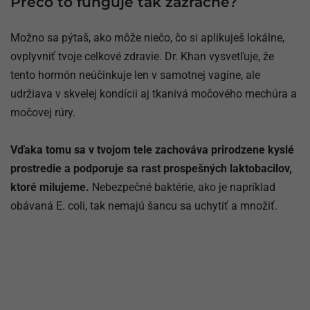
Prečo to funguje tak zázračne?
Možno sa pýtaš, ako môže niečo, čo si aplikuješ lokálne,
ovplyvniť tvoje celkové zdravie. Dr. Khan vysvetľuje, že
tento hormón neúčinkuje len v samotnej vagíne, ale
udržiava v skvelej kondícii aj tkanivá močového mechúra a
močovej rúry.
Vďaka tomu sa v tvojom tele zachováva prirodzene kyslé
prostredie a podporuje sa rast prospešných laktobacilov,
ktoré milujeme.
Nebezpečné baktérie, ako je napríklad
obávaná E. coli, tak nemajú šancu sa uchytiť a množiť.