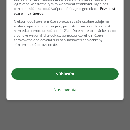
využívané konkrétne týmito webovými stránkami. My a naši
partneri môžeme používať presné údaje o geolokácii.
Pozrite si
zoznam partnerov.
Niektorí dodávatelia môžu spracúvať vaše osobné údaje na
základe oprávneného záujmu, proti ktorému môžete vzniesť
námietku pomocou možností nižšie. Dole na tejto stránke alebo
v ponuke webu nájdite odkaz, pomocou ktorého môžete
spravovať alebo odvolať súhlas v nastaveniach ochrany
súkromia a súborov cookie.
Súhlasím
Nastavenia