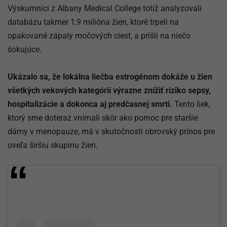
Výskumníci z Albany Medical College totiž analyzovali
databázu takmer 1,9 milióna žien, ktoré trpeli na
opakované zápaly močových ciest, a prišli na niečo
šokujúce.
Ukázalo sa, že lokálna liečba estrogénom dokáže u žien
všetkých vekových kategórií výrazne znížiť riziko sepsy,
hospitalizácie a dokonca aj predčasnej smrti.
Tento liek,
ktorý sme doteraz vnímali skôr ako pomoc pre staršie
dámy v menopauze, má v skutočnosti obrovský prínos pre
oveľa širšiu skupinu žien.