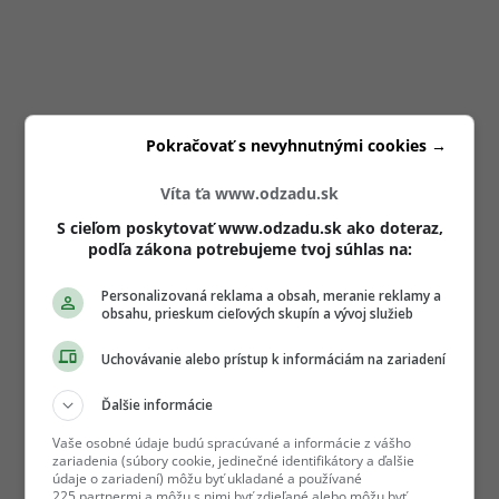
Pokračovať s nevyhnutnými cookies →
Víta ťa www.odzadu.sk
S cieľom poskytovať www.odzadu.sk ako doteraz,
podľa zákona potrebujeme tvoj súhlas na:
Personalizovaná reklama a obsah, meranie reklamy a
obsahu, prieskum cieľových skupín a vývoj služieb
Uchovávanie alebo prístup k informáciám na zariadení
Ďalšie informácie
Vaše osobné údaje budú spracúvané a informácie z vášho
zariadenia (súbory cookie, jedinečné identifikátory a ďalšie
údaje o zariadení) môžu byť ukladané a používané
225 partnermi a môžu s nimi byť zdieľané alebo môžu byť