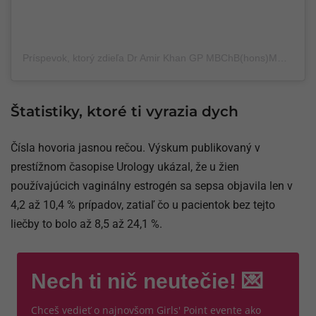
Príspevok, ktorý zdieľa Dr Amir Khan GP MBChB(hons)MRCGP DCH DRCOG DipDiab PGCE (@doctoramirkhan)
Štatistiky, ktoré ti vyrazia dych
Čísla hovoria jasnou rečou. Výskum publikovaný v
prestížnom časopise Urology ukázal, že u žien
používajúcich vaginálny estrogén sa sepsa objavila len v
4,2 až 10,4 % prípadov, zatiaľ čo u pacientok bez tejto
liečby to bolo až 8,5 až 24,1 %.
Nech ti nič neutečie! 💌
Chceš vedieť o najnovšom Girls' Point evente ako