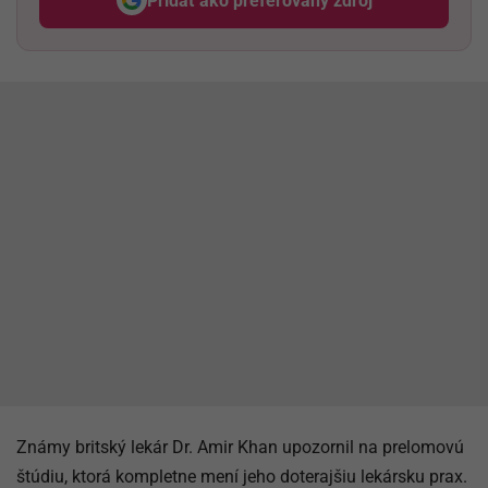
Pridať ako preferovaný zdroj
Odzadu, odkaz sa otvorí v nov
Známy britský lekár Dr. Amir Khan upozornil na prelomovú
štúdiu, ktorá kompletne mení jeho doterajšiu lekársku prax.