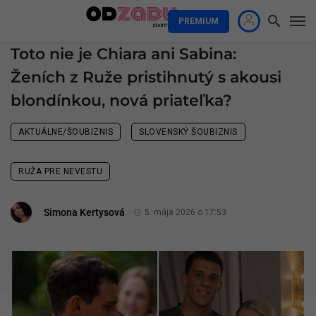
PREMIUM
Toto nie je Chiara ani Sabina:
Ženích z Ruže pristihnutý s akousi
blondínkou, nová priateľka?
AKTUÁLNE/ŠOUBIZNIS
SLOVENSKÝ ŠOUBIZNIS
RUŽA PRE NEVESTU
Simona Kertysová
5. mája 2026 o 17:53