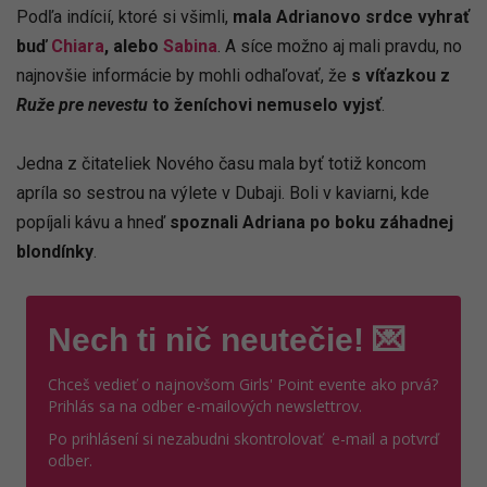
Podľa indícií, ktoré si všimli,
mala Adrianovo srdce vyhrať
buď
Chiara
, alebo
Sabina
. A síce možno aj mali pravdu, no
najnovšie informácie by mohli odhaľovať, že
s víťazkou z
Ruže pre nevestu
to ženíchovi nemuselo vyjsť
.
Jedna z čitateliek Nového času mala byť totiž koncom
apríla so sestrou na výlete v Dubaji. Boli v kaviarni, kde
popíjali kávu a hneď
spoznali Adriana po boku záhadnej
blondínky
.
Nech ti nič neutečie! 💌
Chceš vedieť o najnovšom Girls' Point evente ako prvá?
Prihlás sa na odber e-mailových newslettrov.
Po prihlásení si nezabudni skontrolovať e-mail a potvrď
odber.