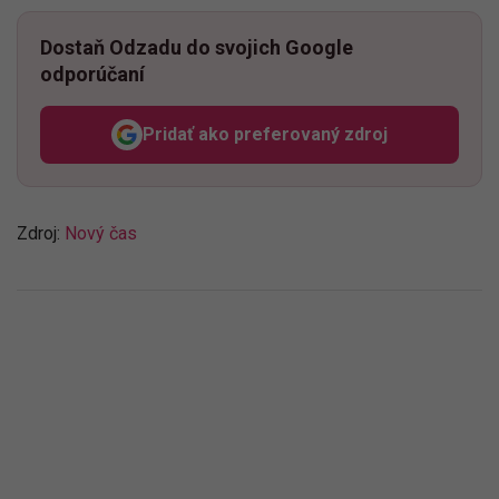
Dostaň Odzadu do svojich Google
odporúčaní
Pridať ako preferovaný zdroj
Odzadu, odkaz sa otvorí v n
Zdroj:
Nový čas