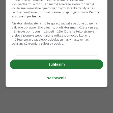
údaje o zariadení) môžu byť ukladané a používané
225 partnermi a môžu s nimi byť zdieľané alebo môžu byť
využívané konkrétne týmito webovými stránkami. My a naši
partneri môžeme používať presné údaje o geolokácii.
Pozrite
si zoznam partnerov.
Niektorí dodávatelia môžu spracúvať vaše osobné údaje na
základe oprávneného záujmu, proti ktorému môžete vzniesť
námietku pomocou možností nižšie. Dole na tejto stránke
alebo v ponuke webu nájdite odkaz, pomocou ktorého
môžete spravovať alebo odvolať súhlas v nastaveniach
ochrany súkromia a súborov cookie.
Súhlasím
Nastavenia