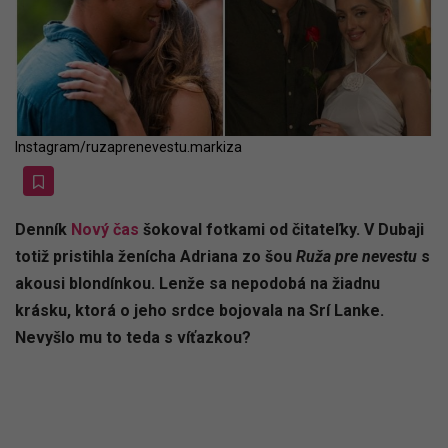
Instagram/ruzaprenevestu.markiza
Denník
Nový čas
šokoval fotkami od čitateľky. V Dubaji
totiž pristihla ženícha Adriana zo šou
Ruža pre nevestu
s
akousi blondínkou. Lenže sa nepodobá na žiadnu
krásku, ktorá o jeho srdce bojovala na Srí Lanke.
Nevyšlo mu to teda s víťazkou?