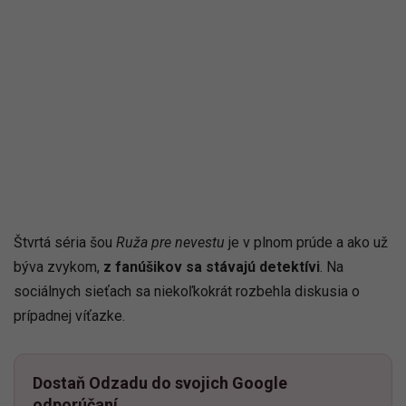
Štvrtá séria šou
Ruža pre nevestu
je v plnom prúde a ako už
býva zvykom,
z fanúšikov sa stávajú detektívi
. Na
sociálnych sieťach sa niekoľkokrát rozbehla diskusia o
prípadnej víťazke.
Dostaň Odzadu do svojich Google
odporúčaní