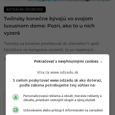
AKTUÁLNE/ŠOUBIZNIS
Twiinsky konečne bývajú vo svojom
luxusnom dome: Pozri, ako to u nich
vyzerá
Twiinsky sa konečne presťahovali do vlastného! V apríli
fanúšikom na Instagrame oznámili, že po nepekných ...
Simona Kertysová
21. júla 2022
Pokračovať s nevyhnutnými cookies →
Víta ťa www.odzadu.sk
S cieľom poskytovať www.odzadu.sk ako doteraz,
podľa zákona potrebujeme tvoj súhlas na:
TVOJ HOROSKOP
Personalizovaná reklama a obsah, meranie reklamy a
obsahu, prieskum cieľových skupín a vývoj služieb
NA DNES - 08.08.2026
Uchovávanie alebo prístup k informáciám na zariadení