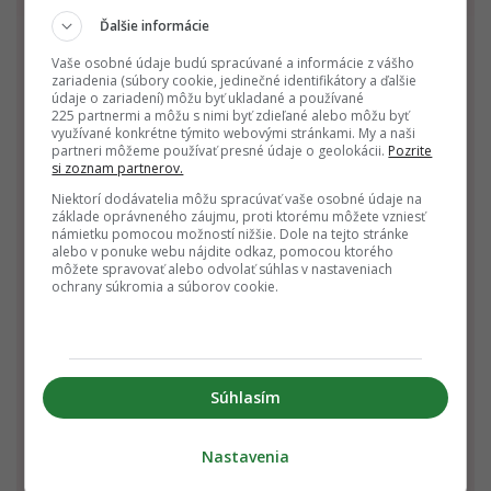
Ďalšie informácie
Vaše osobné údaje budú spracúvané a informácie z vášho
zariadenia (súbory cookie, jedinečné identifikátory a ďalšie
údaje o zariadení) môžu byť ukladané a používané
Kozorožec
Vodnár
Ryby
225 partnermi a môžu s nimi byť zdieľané alebo môžu byť
22.12. - 20.1.
21.1. - 19.2.
20.2. - 20.3.
využívané konkrétne týmito webovými stránkami. My a naši
partneri môžeme používať presné údaje o geolokácii.
Pozrite
si zoznam partnerov.
Niektorí dodávatelia môžu spracúvať vaše osobné údaje na
základe oprávneného záujmu, proti ktorému môžete vzniesť
námietku pomocou možností nižšie. Dole na tejto stránke
alebo v ponuke webu nájdite odkaz, pomocou ktorého
môžete spravovať alebo odvolať súhlas v nastaveniach
ochrany súkromia a súborov cookie.
Baran
Býk
Blíženci
21.3. - 20.4.
21.4. - 20.5.
21.5. - 21.6.
Súhlasím
Nastavenia