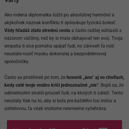
Ako rodená diplomatka túžiš po absolútnej harmónii a
akýkoľvek náznak konfliktu ti spôsobuje fyzickú bolesť.
Vždy hľadáš zlatú strednú cestu
a často radšej súhlasíš s
názorom väčšiny, než by si mala obhajovať ten svoj. Tvoja
empatia ti síce pomáha spájať ľudí, no zároveň ťa núti
neustále nosiť masku dokonalej a bezproblémovej
spoločníčky.
Často sa pristihneš pri tom, že
hovoríš „áno“ aj vo chvíľach,
kedy celé tvoje vnútro kričí jednoznačné „nie“
. Bojíš sa, že
odmietnutím stratíš priazeň ľudí, na ktorých ti záleží. Tento
neustály tlak na to, aby si bola pre každého tou milou a
ústretovou, ťa však vnútorne nesmierne vyčehráva.