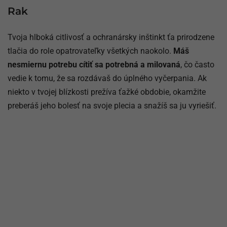
Rak
Tvoja hlboká citlivosť a ochranársky inštinkt ťa prirodzene
tlačia do role opatrovateľky všetkých naokolo.
Máš
nesmiernu potrebu cítiť sa potrebná a milovaná
, čo často
vedie k tomu, že sa rozdávaš do úplného vyčerpania. Ak
niekto v tvojej blízkosti prežíva ťažké obdobie, okamžite
preberáš jeho bolesť na svoje plecia a snažíš sa ju vyriešiť.