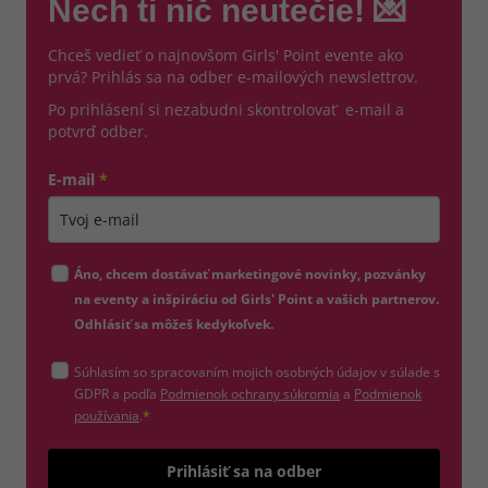
Nech ti nič neutečie! 💌
Chceš vedieť o najnovšom Girls' Point evente ako
prvá? Prihlás sa na odber e-mailových newslettrov.
Po prihlásení si nezabudni skontrolovať e-mail a
potvrď odber.
E-mail
*
Zadajte platnú e-mailovú adresu
Áno, chcem dostávať marketingové novinky, pozvánky
na eventy a inšpiráciu od Girls' Point a vašich partnerov.
Odhlásiť sa môžeš kedykoľvek.
Súhlasím so spracovaním mojich osobných údajov v súlade s
(otvorí sa v novom okne)
GDPR a podľa
Podmienok ochrany súkromia
a
Podmienok
(otvorí sa v novom okne)
používania
.
*
Odošle
Prihlásiť sa na odber