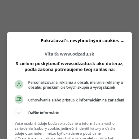
Pokračovať s nevyhnutnými cookies →
Víta ťa www.odzadu.sk
S cieľom poskytovať www.odzadu.sk ako doteraz,
podľa zákona potrebujeme tvoj súhlas na:
Personalizovaná reklama a obsah, meranie reklamy a
obsahu, prieskum cieľových skupín a vývoj služieb
Uchovávanie alebo prístup k informáciám na zariadení
Ďalšie informácie
Vaše osobné údaje budú spracúvané a informácie z vášho
zariadenia (súbory cookie, jedinečné identifikátory a ďalšie
údaje o zariadení) môžu byť ukladané a používané
225 partnermi a môžu s nimi byť zdieľané alebo môžu byť