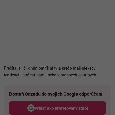
Prečítaj si, či k nim patríš aj ty a prečo máš niekedy
tendenciu strácať samu seba v prospech ostatných.
Dostaň Odzadu do svojich Google odporúčaní
Pridať ako preferovaný zdroj
Odzadu, odkaz sa otvorí v nov