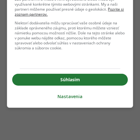
využívané konkrétne týmito webovými stránkami. My a naši
partneri môžeme používať presné údaje o geolokácii.
Pozrite si
zoznam partnerov.
Niektorí dodávatelia môžu spracúvať vaše osobné údaje na
základe oprávneného záujmu, proti ktorému môžete vzniesť
námietku pomocou možností nižšie. Dole na tejto stránke alebo
v ponuke webu nájdite odkaz, pomocou ktorého môžete
spravovať alebo odvolať súhlas v nastaveniach ochrany
súkromia a súborov cookie.
Súhlasím
Nastavenia