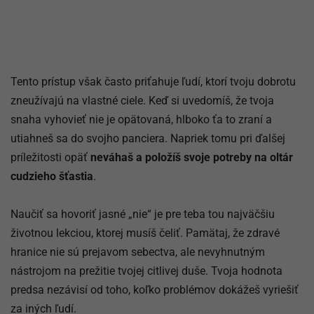
Tento prístup však často priťahuje ľudí, ktorí tvoju dobrotu
zneužívajú na vlastné ciele. Keď si uvedomíš, že tvoja
snaha vyhovieť nie je opätovaná, hlboko ťa to zraní a
utiahneš sa do svojho panciera. Napriek tomu pri ďalšej
príležitosti opäť
neváhaš a položíš svoje potreby na oltár
cudzieho šťastia
.
Naučiť sa hovoriť jasné „nie“ je pre teba tou najväčšiu
životnou lekciou, ktorej musíš čeliť. Pamätaj, že zdravé
hranice nie sú prejavom sebectva, ale nevyhnutným
nástrojom na prežitie tvojej citlivej duše. Tvoja hodnota
predsa nezávisí od toho, koľko problémov dokážeš vyriešiť
za iných ľudí.