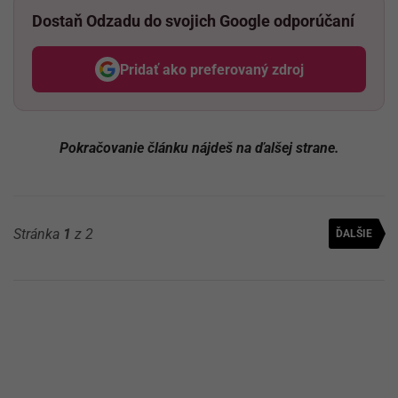
Dostaň Odzadu do svojich Google odporúčaní
Pridať ako preferovaný zdroj
Odzadu, odkaz sa otvorí v nov
Pokračovanie článku nájdeš na ďalšej strane.
Stránka
1
z 2
ĎALŠIE