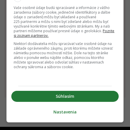
Rak
Lev
Panna
Vaše osobné údaje budú spracúvané a informácie z vášho
22.6. - 22.7.
23.7. - 22.8.
23.8. - 22.9.
zariadenia (súbory cookie, jedinečné identifikátory a ďalšie
údaje o zariadení) môžu byť ukladané a používané
225 partnermi a môžu s nimi byť zdieľané alebo môžu byť
využívané konkrétne týmito webovými stránkami. My a naši
partneri môžeme používať presné údaje o geolokácii.
Pozrite
si zoznam partnerov.
Niektorí dodávatelia môžu spracúvať vaše osobné údaje na
základe oprávneného záujmu, proti ktorému môžete vzniesť
námietku pomocou možností nižšie. Dole na tejto stránke
alebo v ponuke webu nájdite odkaz, pomocou ktorého
Váhy
Škorpión
Strelec
môžete spravovať alebo odvolať súhlas v nastaveniach
ochrany súkromia a súborov cookie.
23.9. - 22.10.
23.10 - 22.11.
23.11 - 21.12.
Súhlasím
Nastavenia