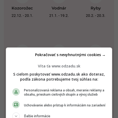
Kozorožec
Vodnár
Ryby
22.12. - 20.1.
21.1. - 19.2.
20.2. - 20.3.
Pokračovať s nevyhnutnými cookies →
Baran
Býk
Blíženci
Víta ťa www.odzadu.sk
21.3. - 20.4.
21.4. - 20.5.
21.5. - 21.6.
S cieľom poskytovať www.odzadu.sk ako doteraz,
podľa zákona potrebujeme tvoj súhlas na:
Personalizovaná reklama a obsah, meranie reklamy a
obsahu, prieskum cieľových skupín a vývoj služieb
Uchovávanie alebo prístup k informáciám na zariadení
Ďalšie informácie