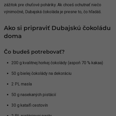
zážitok pre chuťové poháriky. Ak chceš ochutnať niečo
výnimočné, Dubajská čokoláda je presne to, čo hľadáš.
Ako si pripraviť Dubajskú čokoládu
doma
Čo budeš potrebovať?
200 g kvalitnej horkej čokolády (aspoň 70 % kakaa)
50 g bielej čokolády na dekoráciu
2 PL masla
50 g nasekaných pistácií
30 g kataifi cestovín
2 PL pistáciovej pasty