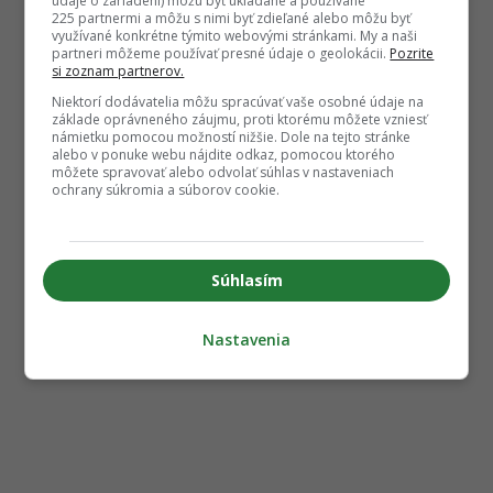
údaje o zariadení) môžu byť ukladané a používané
225 partnermi a môžu s nimi byť zdieľané alebo môžu byť
využívané konkrétne týmito webovými stránkami. My a naši
partneri môžeme používať presné údaje o geolokácii.
Pozrite
si zoznam partnerov.
Niektorí dodávatelia môžu spracúvať vaše osobné údaje na
základe oprávneného záujmu, proti ktorému môžete vzniesť
námietku pomocou možností nižšie. Dole na tejto stránke
alebo v ponuke webu nájdite odkaz, pomocou ktorého
môžete spravovať alebo odvolať súhlas v nastaveniach
ochrany súkromia a súborov cookie.
Súhlasím
Nastavenia