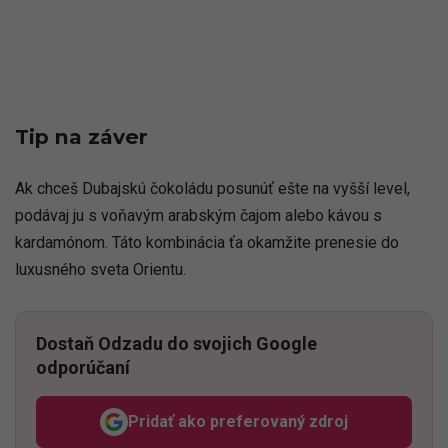
Tip na záver
Ak chceš Dubajskú čokoládu posunúť ešte na vyšší level,
podávaj ju s voňavým arabským čajom alebo kávou s
kardamónom. Táto kombinácia ťa okamžite prenesie do
luxusného sveta Orientu.
Dostaň Odzadu do svojich Google
odporúčaní
Pridať ako preferovaný zdroj
Odzadu, odkaz sa otvorí v n