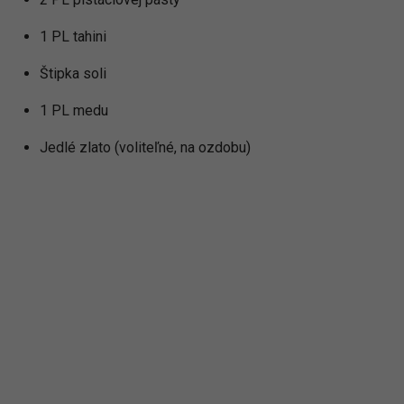
1 PL tahini
Štipka soli
1 PL medu
Jedlé zlato (voliteľné, na ozdobu)