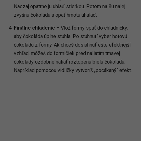
Naozaj opatrne ju uhlaď stierkou. Potom na ňu nalej
zvyšnú čokoládu a opäť hmotu uhalaď.
Finálne chladenie
– Vlož formy späť do chladničky,
aby čokoláda úplne stuhla. Po stuhnutí vyber hotovú
čokoládu z formy. Ak chceš dosiahnuť ešte efektnejší
vzhľad, môžeš do formičiek pred naliatím tmavej
čokolády ozdobne naliať roztopenú bielu čokoládu.
Napríklad pomocou vidličky vytvoríš „pocákaný“ efekt.