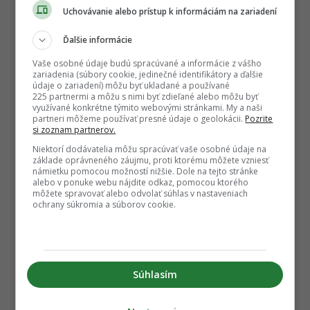
Uchovávanie alebo prístup k informáciám na zariadení
Ďalšie informácie
Vaše osobné údaje budú spracúvané a informácie z vášho
zariadenia (súbory cookie, jedinečné identifikátory a ďalšie
údaje o zariadení) môžu byť ukladané a používané
225 partnermi a môžu s nimi byť zdieľané alebo môžu byť
využívané konkrétne týmito webovými stránkami. My a naši
partneri môžeme používať presné údaje o geolokácii.
Pozrite
si zoznam partnerov.
Niektorí dodávatelia môžu spracúvať vaše osobné údaje na
základe oprávneného záujmu, proti ktorému môžete vzniesť
námietku pomocou možností nižšie. Dole na tejto stránke
alebo v ponuke webu nájdite odkaz, pomocou ktorého
môžete spravovať alebo odvolať súhlas v nastaveniach
ochrany súkromia a súborov cookie.
Súhlasím