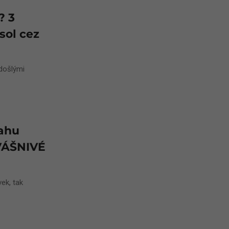
? 3
sol cez
edošlými
ťahu
VÁŠNIVÉ
vek, tak