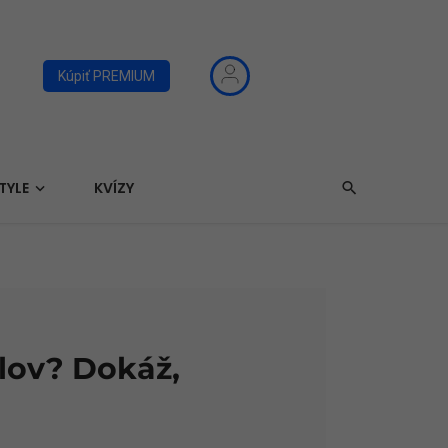
Kúpiť PREMIUM
TYLE
KVÍZY
slov? Dokáž,