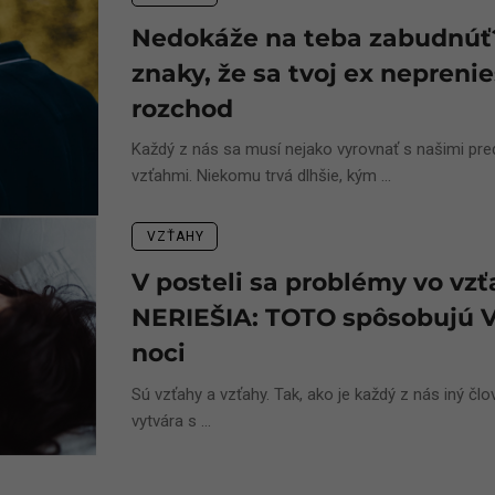
Nedokáže na teba zabudnúť
znaky, že sa tvoj ex neprenie
rozchod
Každý z nás sa musí nejako vyrovnať s našimi pr
vzťahmi. Niekomu trvá dlhšie, kým ...
VZŤAHY
V posteli sa problémy vo vz
NERIEŠIA: TOTO spôsobujú 
noci
Sú vzťahy a vzťahy. Tak, ako je každý z nás iný člo
vytvára s ...