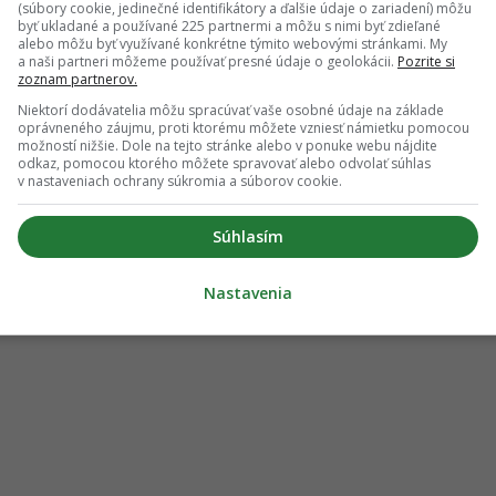
(súbory cookie, jedinečné identifikátory a ďalšie údaje o zariadení) môžu
byť ukladané a používané 225 partnermi a môžu s nimi byť zdieľané
alebo môžu byť využívané konkrétne týmito webovými stránkami. My
a naši partneri môžeme používať presné údaje o geolokácii.
Pozrite si
zoznam partnerov.
Niektorí dodávatelia môžu spracúvať vaše osobné údaje na základe
oprávneného záujmu, proti ktorému môžete vzniesť námietku pomocou
možností nižšie. Dole na tejto stránke alebo v ponuke webu nájdite
odkaz, pomocou ktorého môžete spravovať alebo odvolať súhlas
v nastaveniach ochrany súkromia a súborov cookie.
Súhlasím
Nastavenia