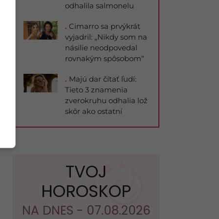
odhalila salmonelu
.
Cimarro sa prvýkrát
vyjadril: „Nikdy som na
násilie neodpovedal
rovnakým spôsobom“
.
Majú dar čítať ľudí:
Tieto 3 znamenia
zverokruhu odhalia lož
skôr ako ostatní
TVOJ
HOROSKOP
NA DNES - 07.08.2026