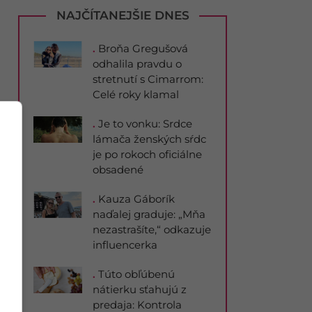
NAJČÍTANEJŠIE DNES
.
Broňa Gregušová
odhalila pravdu o
stretnutí s Cimarrom:
Celé roky klamal
.
Je to vonku: Srdce
lámača ženských sŕdc
je po rokoch oficiálne
obsadené
.
Kauza Gáborík
naďalej graduje: „Mňa
nezastrašíte,“ odkazuje
influencerka
.
Túto obľúbenú
nátierku sťahujú z
predaja: Kontrola