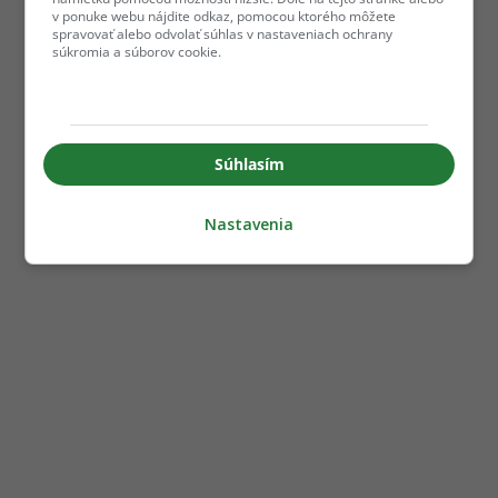
v ponuke webu nájdite odkaz, pomocou ktorého môžete
spravovať alebo odvolať súhlas v nastaveniach ochrany
súkromia a súborov cookie.
Súhlasím
Nastavenia