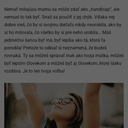
Nemať milujúcu mamu sa môže zdať ako „handicap“, ale
nemusí to tak byť. Snaž sa poučiť z jej chýb. Vďaka nej
dobre vieš, čo by si svojmu dieťaťu nikdy neurobila, ako by
si ho milovala, čo všetko by si pre neho urobila… Máš
jedinečnú šancu byť iná, byť lepšia ako tá, ktorá ťa
porodila! Pretože to odkiaľ si neznamená, že budeš
rovnaká. Ty sa môžeš správať inak ako tvoja matka, môžeš
byť lepším človekom a môžeš byť aj človekom, ktorý lásku
rozdáva. Je to len tvoja voľba!