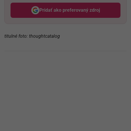
Pridať ako preferovaný zdroj
Odzadu, odkaz sa otvorí v nov
titulné foto: thoughtcatalog