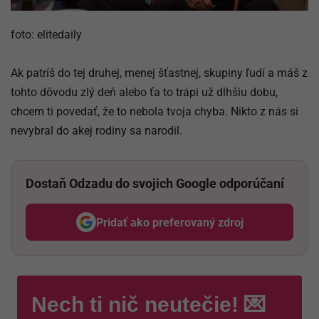
foto: elitedaily
Ak patríš do tej druhej, menej šťastnej, skupiny ľudí a máš z
tohto dôvodu zlý deň alebo ťa to trápi už dlhšiu dobu,
chcem ti povedať, že to nebola tvoja chyba. Nikto z nás si
nevybral do akej rodiny sa narodil.
Dostaň Odzadu do svojich Google odporúčaní
Pridať ako preferovaný zdroj
Odzadu, odkaz sa otvorí v nov
Nech ti nič neutečie! 💌