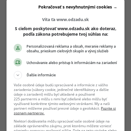
Pokračovať s nevyhnutnými cookies →
Víta ťa www.odzadu.sk
S cieľom poskytovať www.odzadu.sk ako doteraz,
podľa zákona potrebujeme tvoj súhlas na:
Personalizovaná reklama a obsah, meranie reklamy a
obsahu, prieskum cieľových skupín a vývoj služieb
Uchovávanie alebo prístup k informáciám na zariadení
Ďalšie informácie
Vaše osobné údaje budú spracúvané a informácie z vášho
zariadenia (súbory cookie, jedinečné identifikátory a ďalšie
údaje o zariadení) môžu byť ukladané a používané
225 partnermi a môžu s nimi byť zdieľané alebo môžu byť
využívané konkrétne týmito webovými stránkami. My a naši
partneri môžeme používať presné údaje o geolokácii.
Pozrite si
zoznam partnerov.
Niektorí dodávatelia môžu spracúvať vaše osobné údaje na
základe oprávneného záujmu, proti ktorému môžete vzniesť
námietku pomocou možností nižšie. Dole na tejto stránke alebo