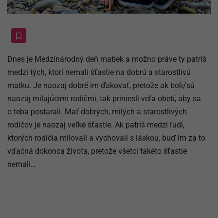
Dnes je Medzinárodný deň matiek a možno práve ty patríš
medzi tých, ktorí nemali šťastie na dobrú a starostlivú
matku. Je naozaj dobré im ďakovať, pretože ak boli/sú
naozaj milujúcimi rodičmi, tak priniesli veľa obetí, aby sa
o teba postarali. Mať dobrých, milých a starostlivých
rodičov je naozaj veľké šťastie. Ak patríš medzi ľudí,
ktorých rodičia milovali a vychovali s láskou, buď im za to
vďačná dokonca života, pretože všetci takéto šťastie
nemali…