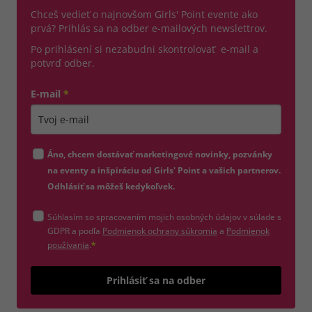
Chceš vedieť o najnovšom Girls' Point evente ako
prvá? Prihlás sa na odber e-mailových newslettrov.
Po prihlásení si nezabudni skontrolovať e-mail a
potvrď odber.
E-mail
*
Zadajte platnú e-mailovú adresu
Áno, chcem dostávať marketingové novinky, pozvánky
na eventy a inšpiráciu od Girls' Point a vašich partnerov.
Odhlásiť sa môžeš kedykoľvek.
Súhlasím so spracovaním mojich osobných údajov v súlade s
(otvorí sa v novom okne)
GDPR a podľa
Podmienok ochrany súkromia
a
Podmienok
(otvorí sa v novom okne)
používania
.
*
Odošle
Prihlásiť sa na odber