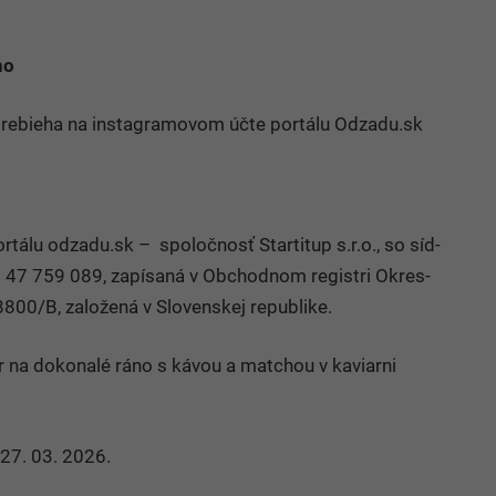
no
á prebieha na instagramovom účte portálu Odzadu.sk
por­tálu odzadu.sk – spo­loč­nosť Star­ti­tup s.r.o., so síd­
47 759 089, za­pí­saná v Ob­chod­nom re­gis­tri Ok­res­
8800/B, za­lo­žená v Slo­ven­skej re­pub­like.
r na dokonalé ráno s kávou a matchou v kaviarni
 27. 03. 2026.