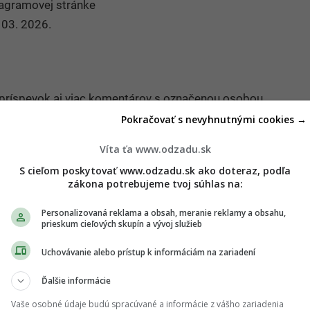
tagramovej stránke
 03. 2026.
 príspevok aj viac komentárov s označenou osobou.
Pokračovať s nevyhnutnými cookies →
 súťaže komentáre, ktoré:
Víta ťa www.odzadu.sk
S cieľom poskytovať www.odzadu.sk ako doteraz, podľa
ným príspevkom,
zákona potrebujeme tvoj súhlas na:
enia, ktoré sú v rozpore so všeobecne
Personalizovaná reklama a obsah, meranie reklamy a obsahu,
a etikou,
prieskum cieľových skupín a vývoj služieb
lovné útoky vrátane klamlivých informácií o inej
Uchovávanie alebo prístup k informáciám na zariadení
Ďalšie informácie
rasy, farby pleti, jazyka, viery a náboženstva,
Vaše osobné údaje budú spracúvané a informácie z vášho zariadenia