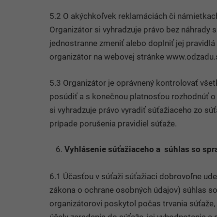
5.2 O akýchkoľvek reklamáciách či námietkac
Organizátor si vyhradzuje právo bez náhrady súť
jednostranne zmeniť alebo doplniť jej pravidlá 
organizátor na webovej stránke www.odzadu.sk,
5.3 Organizátor je oprávnený kontrolovať všet
posúdiť a s konečnou platnosťou rozhodnúť o 
si vyhradzuje právo vyradiť súťažiaceho zo sú
prípade porušenia pravidiel súťaže.
Vyhlásenie súťažiaceho a súhlas so sp
6.1 Účasťou v súťaži súťažiaci dobrovoľne ude
zákona o ochrane osobných údajov) súhlas so
organizátorovi poskytol počas trvania súťaže,
účely zaradenia do súťaže, jej vyhodnotenia a 