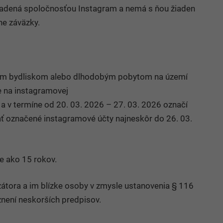
riadená spoločnosťou Instagram a nemá s ňou žiaden
ne záväzky.
alým bydliskom alebo dlhodobým pobytom na území
že na instagramovej
a v termíne od 20. 03. 2026 – 27. 03. 2026 označí
ať označené instagramové účty najneskôr do 26. 03.
e ako 15 rokov.
zátora a im blízke osoby v zmysle ustanovenia § 116
není neskorších predpisov.