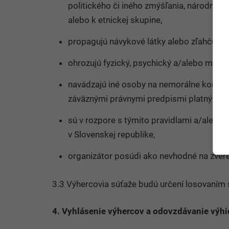
politického či iného zmýšľania, národného
alebo k etnickej skupine,
propagujú návykové látky alebo zľahčujú n
ohrozujú fyzický, psychický a/alebo morál
navádzajú iné osoby na nemorálne konanie
záväznými právnymi predpismi platnými v 
sú v rozpore s týmito pravidlami a/aleb
v Slovenskej republike,
organizátor posúdi ako nevhodné na zvere
3.3 Výhercovia súťaže budú určení losovaním
4. Vyhlásenie výhercov a odovzdávanie výhi