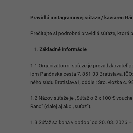
Pravidlá instagramovej súťaže / kaviareň Rá
Prečítajte si podrobné pravidlá súťaže, ktor
Základné informácie
1.1 Organizátormi súťaže je
pre­vádz­ko­va­te­ľ 
lom Panónska cesta 7, 851 03 Bra­ti­slava, IČO: 
ného súdu Bra­ti­slava I, od­diel: Sro, vložka č. 9
1.2 Názov súťaže je „Súťaž o 2 x 100 € vouche
Ráno“ (ďalej aj ako „súťaž“).
1.3 Súťaž sa koná v období od 20. 03. 2026 –