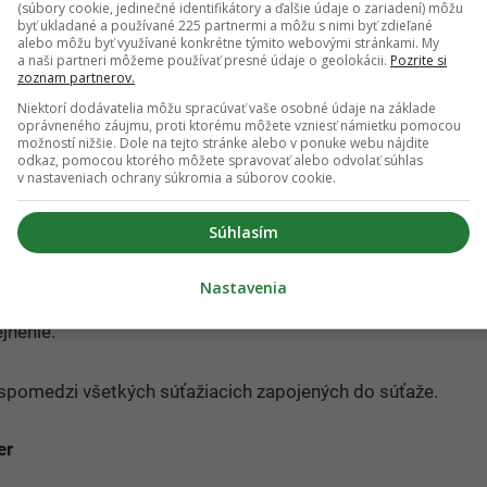
(súbory cookie, jedinečné identifikátory a ďalšie údaje o zariadení) môžu
 alebo sociálneho pôvodu, príslušnosti k národnosti
byť ukladané a používané 225 partnermi a môžu s nimi byť zdieľané
alebo môžu byť využívané konkrétne týmito webovými stránkami. My
a naši partneri môžeme používať presné údaje o geolokácii.
Pozrite si
zoznam partnerov.
ásledky ich užívania,
Niektorí dodávatelia môžu spracúvať vaše osobné údaje na základe
oprávneného záujmu, proti ktorému môžete vzniesť námietku pomocou
ny vývin maloletých,
možností nižšie. Dole na tejto stránke alebo v ponuke webu nájdite
odkaz, pomocou ktorého môžete spravovať alebo odvolať súhlas
 alebo na konanie, ktoré je v rozpore so všeobecne
v nastaveniach ochrany súkromia a súborov cookie.
Slovenskej republike,
Súhlasím
o so všeobecne záväznými právnymi predpismi platnými
Nastavenia
jnenie.
 spomedzi všetkých súťažiacich zapojených do súťaže.
er