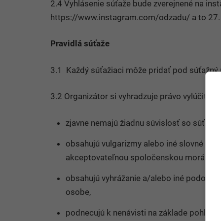
2.4 Vyhlásenie súťaže bude zverejnené na ins
https://www.instagram.com/odzadu/ a to 27.
Pravidlá súťaže
3.1 Každý súťažiaci môže pridať pod súťažný
3.2 Organizátor si vyhradzuje právo vylúčiť zo
zjavne nemajú žiadnu súvislosť so súťaž
obsahujú vulgarizmy alebo iné slovné spoj
akceptovateľnou spoločenskou morálkou 
obsahujú vyhrážanie a/alebo iné podobné s
osobe,
podnecujú k nenávisti na základe pohlavia, 