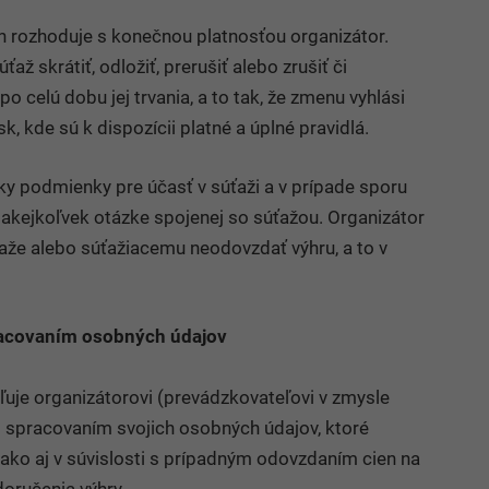
h rozhoduje s konečnou platnosťou organizátor.
až skrátiť, odložiť, prerušiť alebo zrušiť či
po celú dobu jej trvania, a to tak, že zmenu vyhlási
 kde sú k dispozícii platné a úplné pravidlá.
ky podmienky pre účasť v súťaži a v prípade sporu
akejkoľvek otázke spojenej so súťažou. Organizátor
ťaže alebo súťažiacemu neodovzdať výhru, a to v
racovaním osobných údajov
ľuje organizátorovi (prevádzkovateľovi v zmysle
 spracovaním svojich osobných údajov, ktoré
 ako aj v súvislosti s prípadným odovzdaním cien na
doručenia výhry.