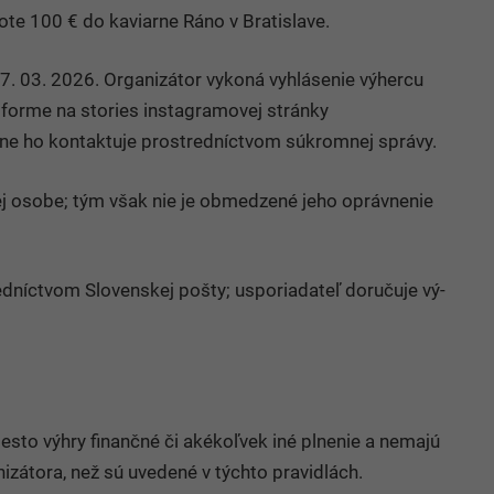
ote 100 € do kaviarne Ráno v Bratislave.
7. 03. 2026. Organizátor vykoná vyhlásenie výhercu
forme na stories instagramovej stránky
e ho kontaktuje prostredníctvom súkromnej správy.
nej osobe; tým však nie je obmedzené jeho oprávnenie
íctvom Slo­ven­skej po­šty; uspo­ria­da­teľ do­ru­čuje vý­
esto výhry finančné či akékoľvek iné plnenie a nemajú
izátora, než sú uvedené v týchto pravidlách.