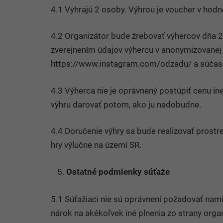
4.1 Vyhrajú 2 osoby. Výhrou je voucher v hodn
4.2 Organizátor bude žrebovať výhercov dňa 2
zverejnením údajov výhercu v anonymizovanej 
https://www.instagram.com/odzadu/ a súčasn
4.3 Výherca nie je oprávnený postúpiť cenu i
výhru darovať potom, ako ju nadobudne.
4.4 Doručenie výhry sa bude realizovať prostredn
hry vý­lučne na území SR.
Ostatné podmienky súťaže
5.1 Súťažiaci nie sú oprávnení požadovať nami
nárok na akékoľvek iné plnenia zo strany organ