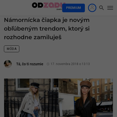
PREMIUM
Námornícka čiapka je novým
obľúbeným trendom, ktorý si
rozhodne zamiluješ
MÓDA
Tá, čo ti rozumie
17. novembra 2018 o 13:13