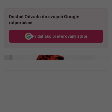
Dostaň Odzadu do svojich Google
odporúčaní
Pridať ako preferovaný zdroj
Odzadu, odkaz sa otvorí v n