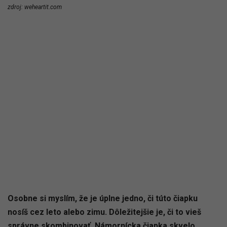
zdroj: weheartit.com
Osobne si myslím, že je úplne jedno, či túto čiapku
nosíš cez leto alebo zimu. Dôležitejšie je, či to vieš
správne skombinovať. Námornícka čiapka skvelo