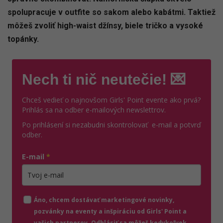
spolupracuje v outfite so sakom alebo kabátmi. Taktiež
môžeš zvoliť high-waist džínsy, biele tričko a vysoké
topánky.
Nech ti nič neutečie! 💌
Chceš vedieť o najnovšom Girls' Point evente ako prvá?
Prihlás sa na odber e-mailových newslettrov.
Po prihlásení si nezabudni skontrolovať e-mail a potvrď
odber.
E-mail
*
Zadajte platnú e-mailovú adresu
Áno, chcem dostávať marketingové novinky,
pozvánky na eventy a inšpiráciu od Girls' Point a
vašich partnerov. Odhlásiť sa môžeš kedykoľvek.