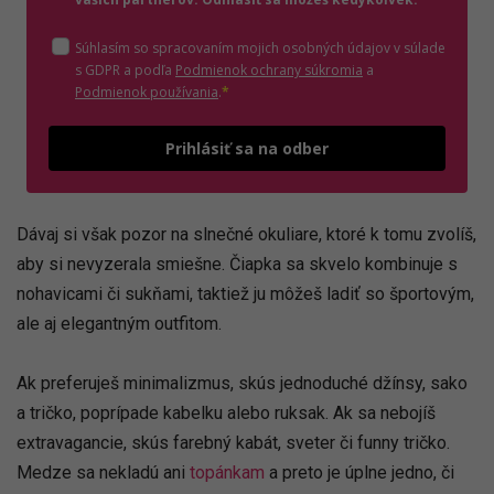
Súhlasím so spracovaním mojich osobných údajov v súlade
(otvorí sa v novom o
s GDPR a podľa
Podmienok ochrany súkromia
a
(otvorí sa v novom okne)
Podmienok používania
.
*
Odošle
Prihlásiť sa na odber
Dávaj si však pozor na slnečné okuliare, ktoré k tomu zvolíš,
aby si nevyzerala smiešne. Čiapka sa skvelo kombinuje s
nohavicami či sukňami, taktiež ju môžeš ladiť so športovým,
ale aj elegantným outfitom.
Ak preferuješ minimalizmus, skús jednoduché džínsy, sako
a tričko, poprípade kabelku alebo ruksak. Ak sa nebojíš
extravagancie, skús farebný kabát, sveter či funny tričko.
Medze sa nekladú ani
topánkam
a preto je úplne jedno, či