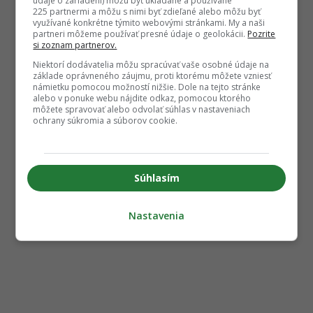
údaje o zariadení) môžu byť ukladané a používané
225 partnermi a môžu s nimi byť zdieľané alebo môžu byť
využívané konkrétne týmito webovými stránkami. My a naši
partneri môžeme používať presné údaje o geolokácii.
Pozrite
si zoznam partnerov.
Niektorí dodávatelia môžu spracúvať vaše osobné údaje na
základe oprávneného záujmu, proti ktorému môžete vzniesť
námietku pomocou možností nižšie. Dole na tejto stránke
alebo v ponuke webu nájdite odkaz, pomocou ktorého
môžete spravovať alebo odvolať súhlas v nastaveniach
ochrany súkromia a súborov cookie.
Súhlasím
Nastavenia