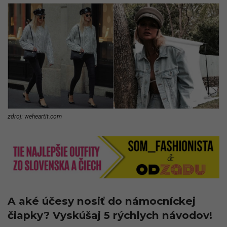
zdroj: weheartit.com
A aké účesy nosiť do námocníckej
čiapky? Vyskúšaj 5 rýchlych návodov!