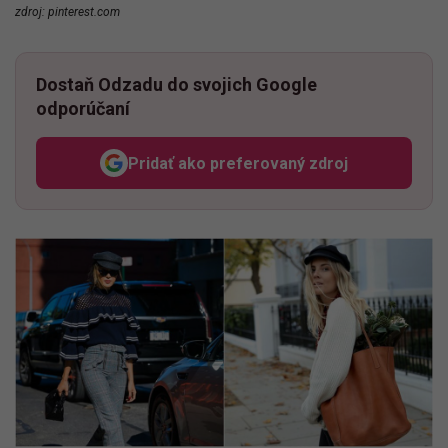
zdroj: pinterest.com
Dostaň Odzadu do svojich Google
odporúčaní
Pridať ako preferovaný zdroj
Odzadu, odkaz sa otvorí v n