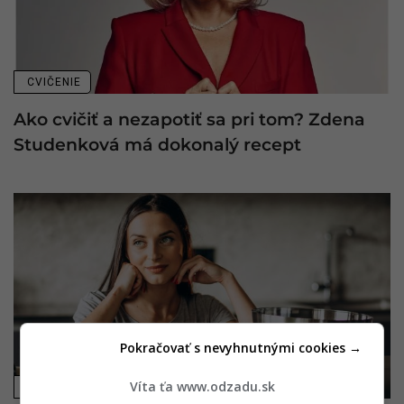
CVIČENIE
Ako cvičiť a nezapotiť sa pri tom? Zdena
Studenková má dokonalý recept
Pokračovať s nevyhnutnými cookies →
Víta ťa www.odzadu.sk
RECEPTY