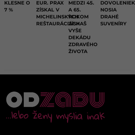
KLESNE O
EUR. PRAX
MEDZI 45.
DOVOLENIE
7 %
ZÍSKAL V
A 65.
NOSIA
MICHELINSKÝCH
ROKOM
DRAHÉ
REŠTAURÁCIÁCH
ZÍSKAŠ
SUVENÍRY
VYŠE
DEKÁDU
ZDRAVÉHO
ŽIVOTA