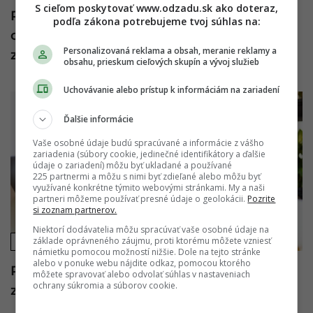
S cieľom poskytovať www.odzadu.sk ako doteraz,
Potrebuješ len 4 suroviny: Tento
podľa zákona potrebujeme tvoj súhlas na:
chrumkavý obed zvládne aj úplná
Personalizovaná reklama a obsah, meranie reklamy a
začiatočníčka
obsahu, prieskum cieľových skupín a vývoj služieb
Uchovávanie alebo prístup k informáciám na zariadení
Ďalšie informácie
Vaše osobné údaje budú spracúvané a informácie z vášho
zariadenia (súbory cookie, jedinečné identifikátory a ďalšie
údaje o zariadení) môžu byť ukladané a používané
225 partnermi a môžu s nimi byť zdieľané alebo môžu byť
využívané konkrétne týmito webovými stránkami. My a naši
partneri môžeme používať presné údaje o geolokácii.
Pozrite
si zoznam partnerov.
Niektorí dodávatelia môžu spracúvať vaše osobné údaje na
základe oprávneného záujmu, proti ktorému môžete vzniesť
WELLBEING/ZDRAVIE
námietku pomocou možností nižšie. Dole na tejto stránke
alebo v ponuke webu nájdite odkaz, pomocou ktorého
Padajú ti vlasy, si stále unavená a je ti
môžete spravovať alebo odvolať súhlas v nastaveniach
ochrany súkromia a súborov cookie.
zima? Toto ženám často chýba