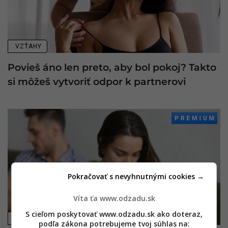
VZŤAHY
Povieš áno len preto, aby bol pokoj? Takto
si môžeš vytvoriť odpor k partnerovi
Pokračovať s nevyhnutnými cookies →
Víta ťa www.odzadu.sk
S cieľom poskytovať www.odzadu.sk ako doteraz,
VZŤAHY
podľa zákona potrebujeme tvoj súhlas na: