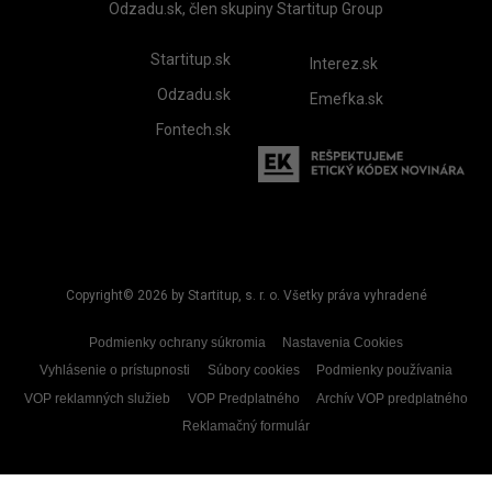
Odzadu.sk, člen skupiny Startitup Group
Startitup.sk
Interez.sk
Odzadu.sk
Emefka.sk
Fontech.sk
Copyright© 2026 by Startitup, s. r. o. Všetky práva vyhradené
Podmienky ochrany súkromia
Nastavenia Cookies
Vyhlásenie o prístupnosti
Súbory cookies
Podmienky používania
VOP reklamných služieb
VOP Predplatného
Archív VOP predplatného
Reklamačný formulár