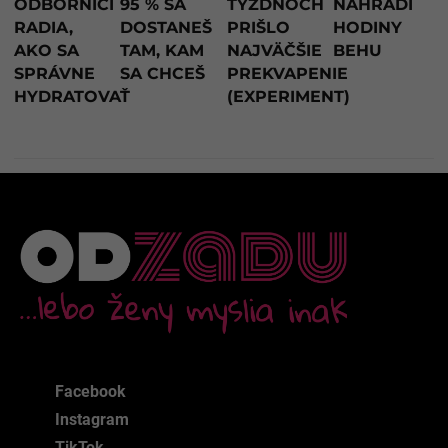
ODBORNÍCI
95 % SA
TÝŽDŇOCH
NAHRADÍ
RADIA,
DOSTANEŠ
PRIŠLO
HODINY
AKO SA
TAM, KAM
NAJVÄČŠIE
BEHU
SPRÁVNE
SA CHCEŠ
PREKVAPENIE
HYDRATOVAŤ
(EXPERIMENT)
Facebook
Instagram
TikTok