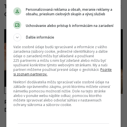
Takto vyzerá vzťah tesne pred rozchodom:
Personalizovaná reklama a obsah, meranie reklamy a
Odborníci odhalili varovné zmeny
obsahu, prieskum cieľových skupín a vývoj služieb
Uchovávanie alebo prístup k informáciám na zariadení
Ďalšie informácie
Vaše osobné údaje budú spracúvané a informácie z vášho
zariadenia (súbory cookie, jedinečné identifikátory a ďalšie
údaje o zariadení) môžu byť ukladané a používané
225 partnermi a môžu s nimi byť zdieľané alebo môžu byť
využívané konkrétne týmito webovými stránkami. My a naši
partneri môžeme používať presné údaje o geolokácii.
Pozrite
si zoznam partnerov.
Niektorí dodávatelia môžu spracúvať vaše osobné údaje na
základe oprávneného záujmu, proti ktorému môžete vzniesť
KRÁSA
námietku pomocou možností nižšie. Dole na tejto stránke
alebo v ponuke webu nájdite odkaz, pomocou ktorého
môžete spravovať alebo odvolať súhlas v nastaveniach
Rozmazané pery sú novým hitom:
ochrany súkromia a súborov cookie.
Dokonalosť už zjavne vyšla z módy