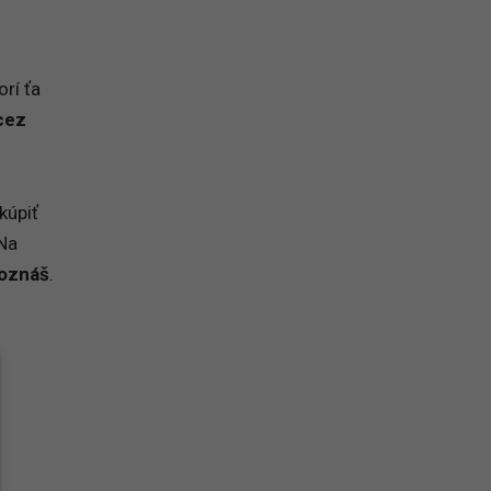
orí ťa
cez
kúpiť
 Na
poznáš
.