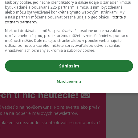
(súbory cookie, jedinečné identifikátory a ďalšie údaje o zariadení) môžu
byť ukladané a používané 225 partnermi a môžu s nimi byť zdieľané
alebo môžu byť využívané konkrétne týmito webovými stránkami. My
a naši partneri môžeme používať presné údaje o geolokácii.
Pozrite si
zoznam partnerov.
hared by Melanade Beauty (@melanade_beauty)
Niektorí dodávatelia môžu spracúvať vaše osobné údaje na základe
oprávneného záujmu, proti ktorému môžete vzniesť námietku pomocou
možností nižšie. Dole na tejto stránke alebo v ponuke webu nájdite
odkaz, pomocou ktorého môžete spravovať alebo odvolať súhlas
v nastaveniach ochrany súkromia a súborov cookie.
elý tento sviatok nie je o
darčekoch
a naozaj to s nimi nem
 dať rady ani s jedným, máme pre teba
zopár tipov, ako sa z t
Súhlasím
Nastavenia
ch ti nič neutečie! 💌
 vedieť o najnovšom Girls' Point evente ako prvá?
ás sa na odber e-mailových newslettrov.
ihlásení si nezabudni skontrolovať e-mail a potvrď
.