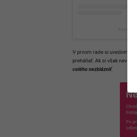
A post s
V prvom rade si uvedom, že c
preháňať. Ak si však nevieš
celého nezblázniť
.
Ne
Chceš
Prihl
Po pr
odber