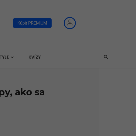
Kúpiť PREMIUM
TYLE
KVÍZY
py, ako sa