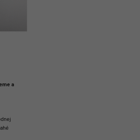
neme a
ednej
rahé