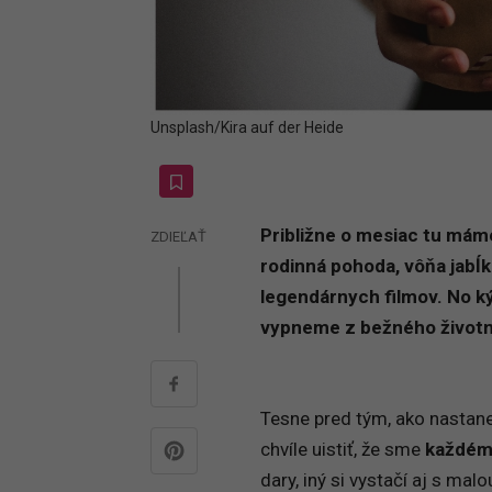
Unsplash/Kira auf der Heide
Približne o mesiac tu máme
ZDIEĽAŤ
rodinná pohoda, vôňa jabĺk
legendárnych filmov. No 
vypneme z bežného životn
Tesne pred tým, ako nastan
chvíle uistiť, že sme
každém
dary, iný si vystačí aj s ma