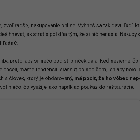
e, zvoľ radšej nakupovanie online. Vyhneš sa tak davu ľudí, kt
eš hnevať, ak stratíš pol dňa tým, že si nič nenašla. Nákupy
ehľadné
.
 iba preto, aby si niečo pod stromček dala. Keď nevieme, čo 
e chceli, máme tendenciu siahnuť po hocičom, len aby bolo.
h a človek, ktorý je obdarovaný,
má pocit, že ho vôbec ne
voľ niečo, čo využije, ako napríklad poukaz do reštaurácie.