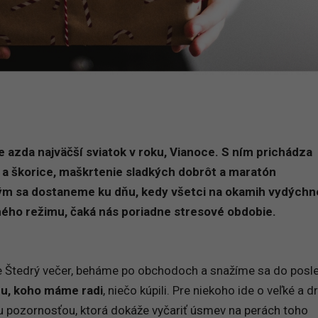
 azda najväčší sviatok v roku, Vianoce. S ním prichádza
 a škorice, maškrtenie sladkých dobrôt a maratón
kým sa dostaneme ku dňu, kedy všetci na okamih vydých
ého režimu, čaká nás poriadne stresové obdobie.
e Štedrý večer, beháme po obchodoch a snažíme sa do posl
u, koho máme radi
, niečo kúpili. Pre niekoho ide o veľké a d
lou pozornosťou, ktorá dokáže vyčariť úsmev na perách toho