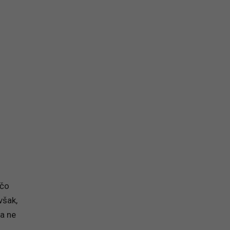
na prihlásenie sa na odber newslettera
 čo
však,
na ne