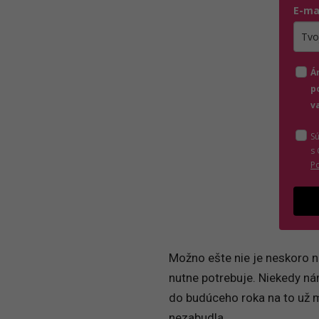
E-ma
Zada
Á
p
v
S
s
P
Možno ešte nie je neskoro na
nutne potrebuje. Niekedy n
do budúceho roka na to už m
nezabudla.