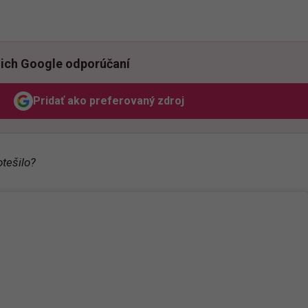
ich Google odporúčaní
Pridať ako preferovaný zdroj
Odzadu, odkaz sa otvorí v novom okne
otešilo?