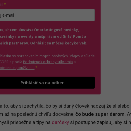
il
*
jte platnú e-mailovú adresu
no, chcem dostávať marketingové novinky,
ozvánky na eventy a inšpiráciu od Girls' Point a
ašich partnerov. Odhlásiť sa môžeš kedykoľvek.
úhlasím so spracovaním mojich osobných údajov v súlade
(otvorí sa v novom okne)
 GDPR a podľa
Podmienok ochrany súkromia
a
(otvorí sa v novom okne)
odmienok používania
.
*
Odošle formulár 
Prihlásiť sa na odber
 to, aby si zachytila, čo by si daný človek naozaj želal alebo
ám až na poslednú chvíľu docvakne,
čo bude super darom
. A
ysli priebežne a tipy na
darčeky
si postupne zapisuj, aby si 