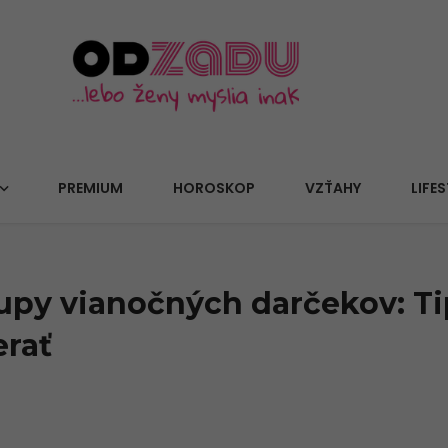
PREMIUM
HOROSKOP
VZŤAHY
LIFES
upy vianočných darčekov: Ti
erať