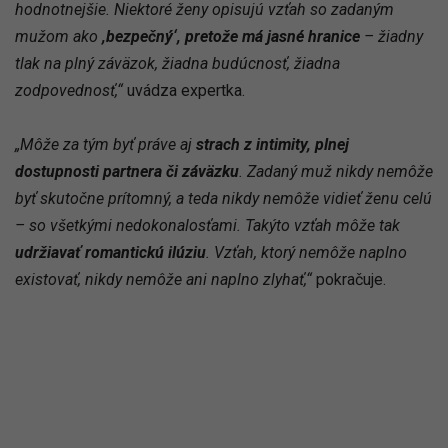
hodnotnejšie. Niektoré ženy opisujú vzťah so zadaným
mužom ako
,bezpečný‘, pretože má jasné hranice
– žiadny
tlak na plný záväzok, žiadna budúcnosť, žiadna
zodpovednosť,“
uvádza expertka.
„Môže za tým byť práve aj
strach z intimity, plnej
dostupnosti partnera či záväzku
. Zadaný muž nikdy nemôže
byť skutočne prítomný, a teda nikdy nemôže vidieť ženu celú
– so všetkými nedokonalosťami. Takýto vzťah môže tak
udržiavať romantickú ilúziu
. Vzťah, ktorý nemôže naplno
existovať, nikdy nemôže ani naplno zlyhať,“
pokračuje.