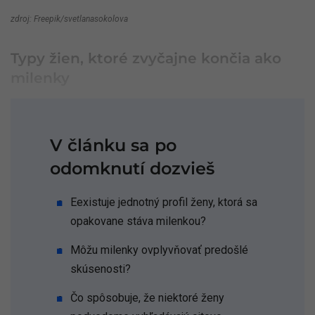
zdroj: Freepik/svetlanasokolova
Typy žien, ktoré zvyčajne končia ako
milenky
V článku sa po
odomknutí dozvieš
Eexistuje jednotný profil ženy, ktorá sa
opakovane stáva milenkou?
Môžu milenky ovplyvňovať predošlé
skúsenosti?
Čo spôsobuje, že niektoré ženy