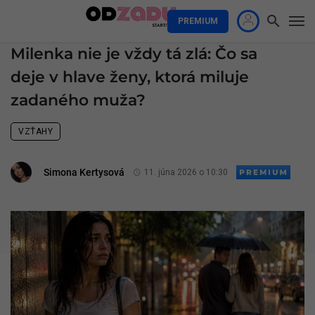
PREMIUM
Milenka nie je vždy tá zlá: Čo sa
deje v hlave ženy, ktorá miluje
zadaného muža?
VZŤAHY
Simona Kertysová
11. júna 2026 o 10:30