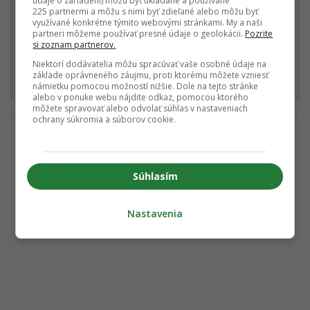
údaje o zariadení) môžu byť ukladané a používané
Zaplatiť kartou
225 partnermi a môžu s nimi byť zdieľané alebo môžu byť
využívané konkrétne týmito webovými stránkami. My a naši
partneri môžeme používať presné údaje o geolokácii.
Pozrite
si zoznam partnerov.
Súhlasím s
Podmienkami ochrany súkromia
,
Podmienkami
Niektorí dodávatelia môžu spracúvať vaše osobné údaje na
používania
,
Všeobecnými obchodnými podmienkami
a
základe oprávneného záujmu, proti ktorému môžete vzniesť
Podmienkami TrustPay.
námietku pomocou možností nižšie. Dole na tejto stránke
alebo v ponuke webu nájdite odkaz, pomocou ktorého
môžete spravovať alebo odvolať súhlas v nastaveniach
ochrany súkromia a súborov cookie.
Súhlasím
Nastavenia