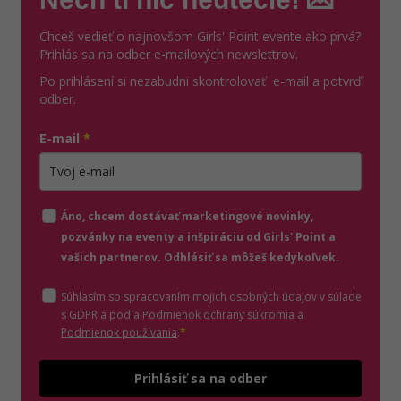
Chceš vedieť o najnovšom Girls' Point evente ako prvá?
Prihlás sa na odber e-mailových newslettrov.
Po prihlásení si nezabudni skontrolovať e-mail a potvrď
odber.
E-mail
*
Zadajte platnú e-mailovú adresu
Áno, chcem dostávať marketingové novinky,
pozvánky na eventy a inšpiráciu od Girls' Point a
vašich partnerov. Odhlásiť sa môžeš kedykoľvek.
Súhlasím so spracovaním mojich osobných údajov v súlade
(otvorí sa v novom o
s GDPR a podľa
Podmienok ochrany súkromia
a
(otvorí sa v novom okne)
Podmienok používania
.
*
Odošle
Prihlásiť sa na odber