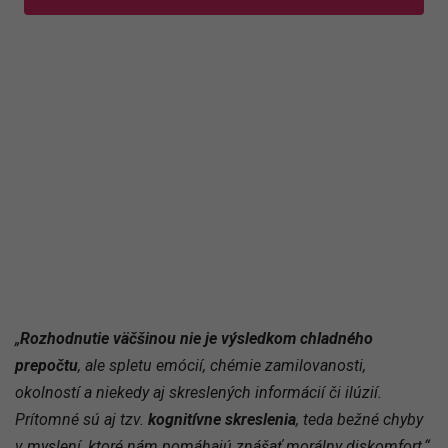
„
Rozhodnutie väčšinou nie je výsledkom chladného
prepočtu
, ale spletu emócií, chémie zamilovanosti,
okolností a niekedy aj skreslených informácií či ilúzií.
Prítomné sú aj tzv.
kognitívne skreslenia
, teda bežné chyby
v myslení, ktoré nám pomáhajú znášať morálny diskomfort,“