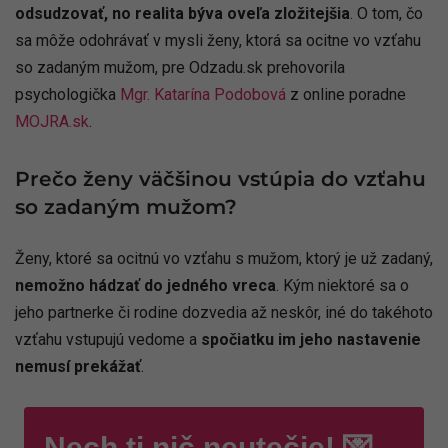
odsudzovať, no realita býva oveľa zložitejšia
. O tom, čo
sa môže odohrávať v mysli ženy, ktorá sa ocitne vo vzťahu
so zadaným mužom, pre Odzadu.sk prehovorila
psychologička
Mgr. Katarína Podobová
z online poradne
MOJRA.sk
.
Prečo ženy väčšinou vstúpia do vzťahu
so zadaným mužom?
Ženy, ktoré sa ocitnú vo vzťahu s mužom, ktorý je už zadaný,
nemožno hádzať do jedného vreca
. Kým niektoré sa o
jeho partnerke či rodine dozvedia až neskôr, iné do takéhoto
vzťahu vstupujú vedome a
spočiatku im jeho nastavenie
nemusí prekážať
.
Nech ti nič neutečie! 💌