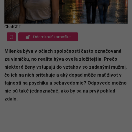
ChatGPT
Odomknúť kamoške
Milenka býva v očiach spoločnosti často označovaná
za vinníčku, no realita býva oveľa zložitejšia. Prečo
niektoré ženy vstupujú do vzťahov so zadanými mužmi,
čo ich na nich priťahuje a aký dopad môže mať život v
tajnosti na psychiku a sebavedomie? Odpovede možno
nie sú také jednoznačné, ako by sa na prvý pohľad
zdalo.