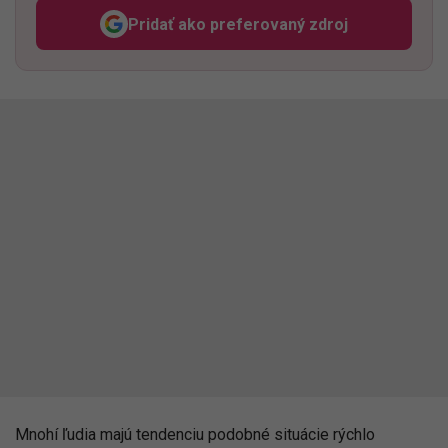
Pridať ako preferovaný zdroj
Odzadu, odkaz sa otvorí v n
Mnohí ľudia majú tendenciu podobné situácie rýchlo