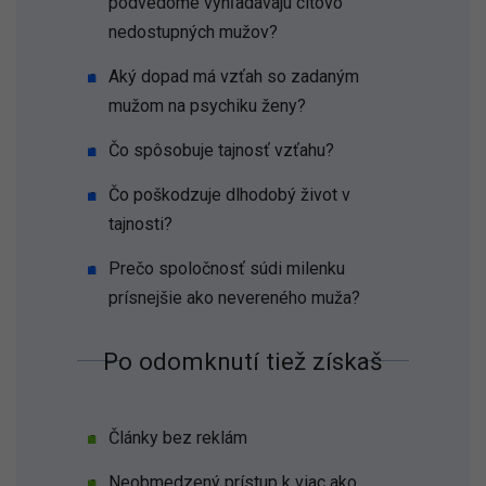
podvedome vyhľadávajú citovo
nedostupných mužov?
Aký dopad má vzťah so zadaným
mužom na psychiku ženy?
Čo spôsobuje tajnosť vzťahu?
Čo poškodzuje dlhodobý život v
tajnosti?
Prečo spoločnosť súdi milenku
prísnejšie ako nevereného muža?
Po odomknutí tiež získaš
Články bez reklám
Neobmedzený prístup k viac ako