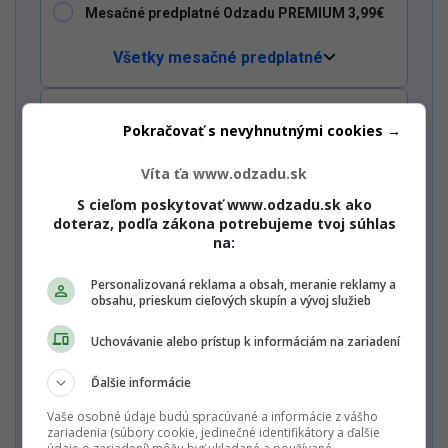
Mesačné predplatné Odzadu PREMIUM 3,99€
Všetky mesačné predplatné
Ročné predplatné Multiweb PREMIUM 65€
Pokračovať s nevyhnutnými cookies →
Víta ťa www.odzadu.sk
Dostaň
Odzadu
do
svojich
Chcem vidieť celú ponuku / Mám
zľavový kód
Google
S cieľom poskytovať www.odzadu.sk ako
odporúčaní
Pridať ako preferovaný zdroj
Odzadu, odkaz sa otvorí v novom okne
doteraz, podľa zákona potrebujeme tvoj súhlas
Nechcem odoberať PREMIUM newsletter a Startitup Group
na:
newsletter s obsahom a ponukami Startitup a jeho
obchodných partnerov.
Personalizovaná reklama a obsah, meranie reklamy a
obsahu, prieskum cieľových skupín a vývoj služieb
Zaplať jedným kliknutím
Uchovávanie alebo prístup k informáciám na zariadení
Ďalšie informácie
Alebo
Vaše osobné údaje budú spracúvané a informácie z vášho
zariadenia (súbory cookie, jedinečné identifikátory a ďalšie