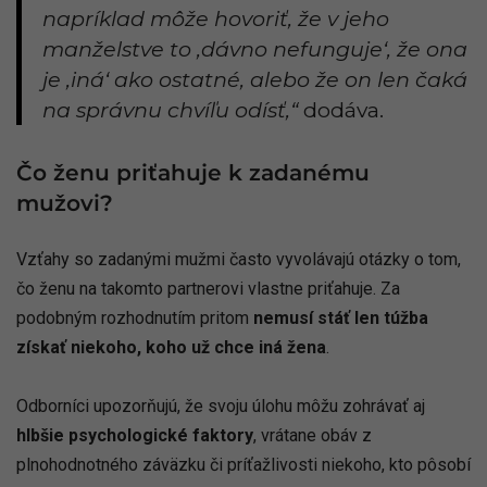
napríklad môže hovoriť, že v jeho
manželstve to ,dávno nefunguje‘, že ona
je ,iná‘ ako ostatné, alebo že on len čaká
na správnu chvíľu odísť,“
dodáva.
Čo ženu priťahuje k zadanému
mužovi?
Vzťahy so zadanými mužmi často vyvolávajú otázky o tom,
čo ženu na takomto partnerovi vlastne priťahuje. Za
podobným rozhodnutím pritom
nemusí stáť len túžba
získať niekoho, koho už chce iná žena
.
Odborníci upozorňujú, že svoju úlohu môžu zohrávať aj
hlbšie psychologické faktory
, vrátane obáv z
plnohodnotného záväzku či príťažlivosti niekoho, kto pôsobí