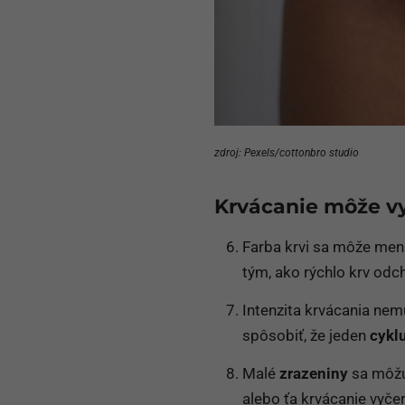
zdroj: Pexels/cottonbro studio
Krvácanie môže vy
Farba krvi sa môže men
tým, ako rýchlo krv odch
Intenzita krvácania nem
spôsobiť, že jeden
cykl
Malé
zrazeniny
sa môžu 
alebo ťa krvácanie vyče