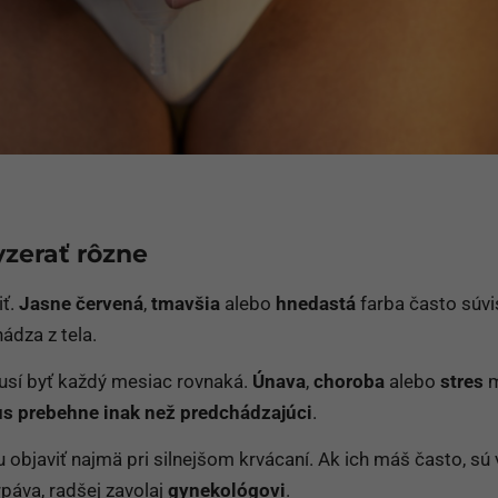
zerať rôzne
iť.
Jasne červená
,
tmavšia
alebo
hnedastá
farba často súvis
ádza z tela.
usí byť každý mesiac rovnaká.
Únava
,
choroba
alebo
stres
m
us prebehne inak než predchádzajúci
.
objaviť najmä pri silnejšom krvácaní. Ak ich máš často, sú 
rpáva, radšej zavolaj
gynekológovi
.