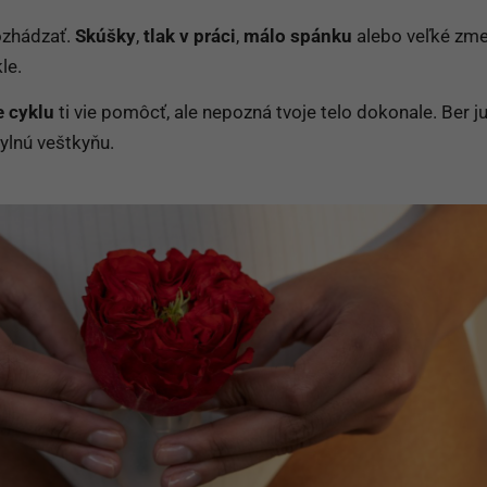
zhádzať.
Skúšky
,
tlak v práci
,
málo spánku
alebo veľké zme
le.
e cyklu
ti vie pomôcť, ale nepozná tvoje telo dokonale. Ber j
lnú veštkyňu.