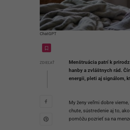
ChatGPT
Menštruácia patrí k prirod
ZDIEĽAŤ
hanby a zvláštnych rád. Čí
energii, pleti aj signálom, 
My ženy veľmi dobre vieme,
chute, sústredenie aj to, ako
pomôžu pozrieť sa na menze