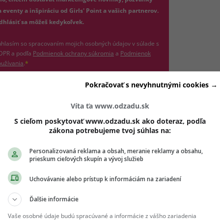
 eventy a inšpiráciu od Girls' Point a vašich partnerov.
dhlásiť sa môžeš kedykoľvek.
hlasím so spracovaním mojich osobných údajov v súlade s
(otvorí sa v novom okne)
DPR a podľa
Podmienok ochrany súkromia
a
Podmienok
(otvorí sa v novom okne)
užívania
.
*
Odošle formulár 
Pokračovať s nevyhnutnými cookies →
Prihlásiť sa na odber
Víta ťa www.odzadu.sk
S cieľom poskytovať www.odzadu.sk ako doteraz, podľa
zákona potrebujeme tvoj súhlas na:
Personalizovaná reklama a obsah, meranie reklamy a obsahu,
prieskum cieľových skupín a vývoj služieb
Uchovávanie alebo prístup k informáciám na zariadení
Ďalšie informácie
Vaše osobné údaje budú spracúvané a informácie z vášho zariadenia