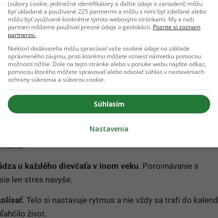
(súbory cookie, jedinečné identifikátory a ďalšie údaje o zariadení) môžu
byť ukladané a používané 225 partnermi a môžu s nimi byť zdieľané alebo
môžu byť využívané konkrétne týmito webovými stránkami. My a naši
partneri môžeme používať presné údaje o geolokácii.
Pozrite si zoznam
partnerov.
Niektorí dodávatelia môžu spracúvať vaše osobné údaje na základe
oprávneného záujmu, proti ktorému môžete vzniesť námietku pomocou
možností nižšie. Dole na tejto stránke alebo v ponuke webu nájdite odkaz,
pomocou ktorého môžete spravovať alebo odvolať súhlas v nastaveniach
ochrany súkromia a súborov cookie.
Súhlasím
y presný ako hodinky
Nastavenia
ť presne 28 dní
. Mnohé ženy majú kratší alebo dlhší cyklus
rmálne.
ádza u každého dievčaťa v inom veku
. Porovnávanie s
e len stres navyše.
kolísať
. Telo si nastavuje rytmus a nie vždy sa trafí do kalend
ahčilo život.