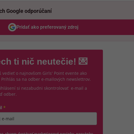
ich Google odporúčaní
Pridať ako preferovaný zdroj
Odzadu, odkaz sa otvorí v novom okne
ch ti nič neutečie! 💌
 vedieť o najnovšom Girls' Point evente ako
 Prihlás sa na odber e-mailových newslettrov.
ihlásení si nezabudni skontrolovať e-mail a
ď odber.
il
*
jte platnú e-mailovú adresu
no, chcem dostávať marketingové novinky, pozvánky