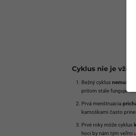
Cyklus nie je vžd
Bežný cyklus
nemusí ma
pritom stále funguje no
Prvá menštruácia
prich
kamoškami často prinesi
Prvé roky môže cyklus
hoci by nám tým veľmi uľ