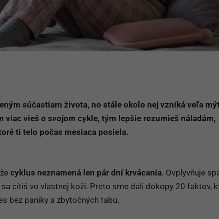
zeným súčastiam života, no stále okolo nej vzniká veľa mý
m viac vieš o svojom cykle, tým lepšie rozumieš náladám,
ktoré ti telo počas mesiaca posiela.
 že
cyklus neznamená len pár dní krvácania
. Ovplyvňuje sp
 sa cítiš vo vlastnej koži. Preto sme dali dokopy 20 faktov, k
s bez paniky a zbytočných tabu.