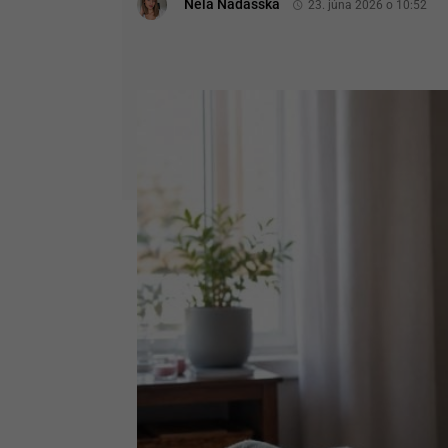
Nela Nádašská
23. júna 2026 o 10:52