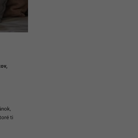
tov,
ánok,
toré ti