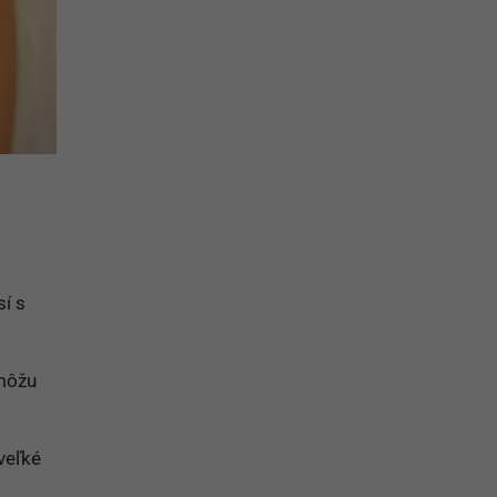
í s
ôžu
veľké