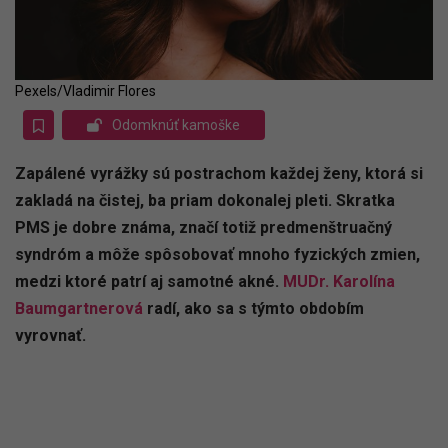
Pexels/Vladimir Flores
Odomknúť kamoške
Zapálené vyrážky sú postrachom každej ženy, ktorá si
zakladá na čistej, ba priam dokonalej pleti. Skratka
PMS je dobre známa, značí totiž predmenštruačný
syndróm a môže spôsobovať mnoho fyzických zmien,
medzi ktoré patrí aj samotné akné.
MUDr. Karolína
Baumgartnerová
radí, ako sa s týmto obdobím
vyrovnať.