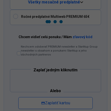
Všetky mesačné predplatné
Ročné predplatné Multiweb PREMIUM 65€
Chcem vidieť celú ponuku / Mám
zľavový kód
Dostaň
Odzadu
do
svojich
Google
odporúčaní
Nechcem odoberať PREMIUM newsletter a Startitup Group
Pridať ako preferovaný zdroj
Odzadu, odkaz sa otvorí v novom okne
newsletter s obsahom a ponukami Startitup a jeho
obchodných partnerov.
Zaplať jedným kliknutím
Alebo
Zaplatiť kartou