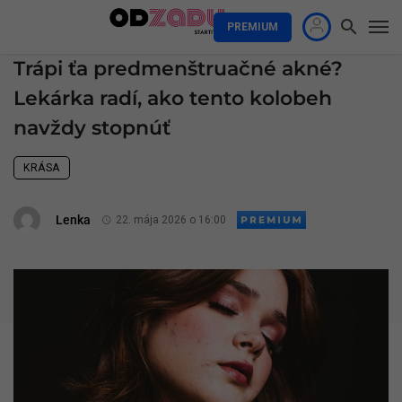
PREMIUM
Trápi ťa predmenštruačné akné?
Lekárka radí, ako tento kolobeh
navždy stopnúť
KRÁSA
Lenka
22. mája 2026 o 16:00