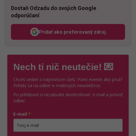
Dostaň Odzadu do svojich Google
odporúčaní
Pridať ako preferovaný zdroj
Odzadu, odkaz sa otvorí v n
Nech ti nič neutečie! 💌
Chceš vedieť o najnovšom Girls' Point evente ako prvá?
Prihlás sa na odber e-mailových newslettrov.
Po prihlásení si nezabudni skontrolovať e-mail a potvrď
odber.
E-mail
*
Zadajte platnú e-mailovú adresu