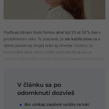
Podľa jej zdrojov touto formou akné trpí 25 až 50 % žien v
produktívnom veku. To znamená, že
nie každá žena sa s
týmto javom na svojej tvári aj stretne
. Dodáva, že
hormonálne akné, ktoré vzniká pred menštruáciou, je
rovnako najčastejšou témou, ktorú vo svojej ambulancii rieši.
V článku sa po
odomknutí dozvieš
Ako vznikajú zapálené vyrážky na tvári.