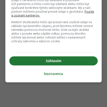
údaje o zariadení) môžu byť ukladané a používané
225 partnermi a môžu s nimi byť zdieľané alebo môžu byť
využívané konkrétne týmito webovými stránkami. My a naši
partneri môžeme používať presné údaje o geolokácii.
Pozrite
si zoznam partnerov.
Niektorí dodávatelia môžu spracúvať vaše osobné údaje na
základe oprávneného záujmu, proti ktorému môžete vzniesť
námietku pomocou možností nižšie. Dole na tejto stránke
alebo v ponuke webu nájdite odkaz, pomocou ktorého
môžete spravovať alebo odvolať súhlas v nastaveniach
ochrany súkromia a súborov cookie.
Súhlasím
Nastavenia