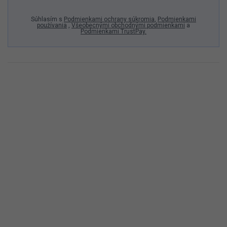
Súhlasím s
Podmienkami ochrany súkromia
,
Podmienkami
používania
,
Všeobecnými obchodnými podmienkami
a
Podmienkami TrustPay.