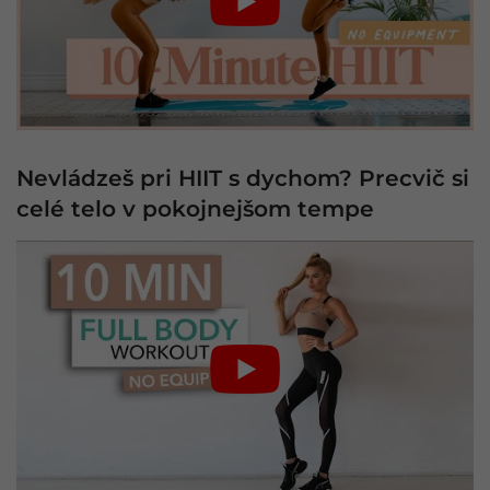
Nevládzeš pri HIIT s dychom? Precvič si
celé telo v pokojnejšom tempe