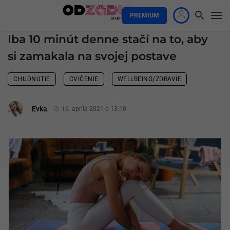
PREMIUM
Iba 10 minút denne stačí na to, aby
si zamakala na svojej postave
CHUDNUTIE
CVIČENIE
WELLBEING/ZDRAVIE
Evka
16. apríla 2021 o 13:10