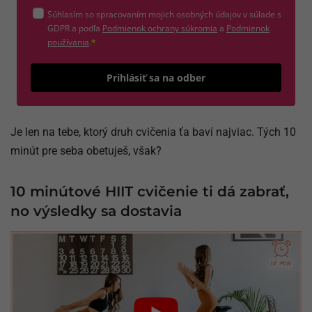
Súhlasím so spracovaním mojich osobných údajov v súlade s
(otvorí sa v novom okne)
GDPR a podľa
Podmienok ochrany súkromia
a
Podmienok
(otvorí sa v novom okne)
používania
.
*
Odošle
Prihlásiť sa na odber
Je len na tebe, ktorý druh cvičenia ťa baví najviac. Tých 10
minút pre seba obetuješ, však?
10 minútové HIIT cvičenie ti dá zabrať,
no výsledky sa dostavia