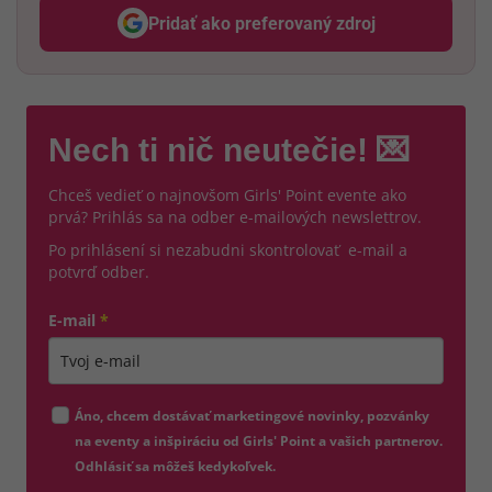
Pridať ako preferovaný zdroj
Odzadu, odkaz sa otvorí v nov
Nech ti nič neutečie! 💌
Chceš vedieť o najnovšom Girls' Point evente ako
prvá? Prihlás sa na odber e-mailových newslettrov.
Po prihlásení si nezabudni skontrolovať e-mail a
potvrď odber.
E-mail
*
Zadajte platnú e-mailovú adresu
Áno, chcem dostávať marketingové novinky, pozvánky
na eventy a inšpiráciu od Girls' Point a vašich partnerov.
Odhlásiť sa môžeš kedykoľvek.