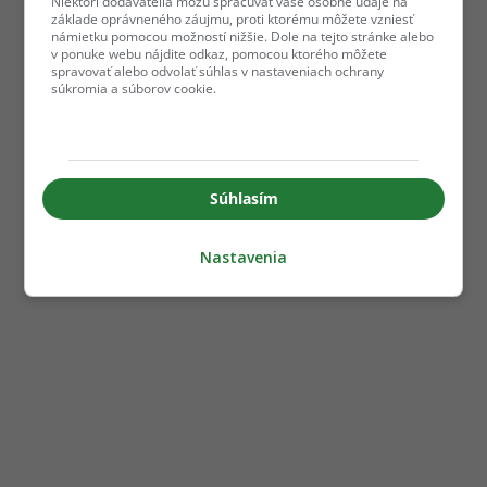
Niektorí dodávatelia môžu spracúvať vaše osobné údaje na
základe oprávneného záujmu, proti ktorému môžete vzniesť
námietku pomocou možností nižšie. Dole na tejto stránke alebo
v ponuke webu nájdite odkaz, pomocou ktorého môžete
spravovať alebo odvolať súhlas v nastaveniach ochrany
súkromia a súborov cookie.
Súhlasím
Nastavenia