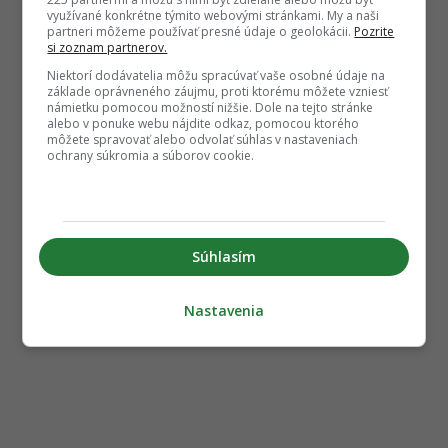
využívané konkrétne týmito webovými stránkami. My a naši
partneri môžeme používať presné údaje o geolokácii.
Pozrite
si zoznam partnerov.
Niektorí dodávatelia môžu spracúvať vaše osobné údaje na
základe oprávneného záujmu, proti ktorému môžete vzniesť
námietku pomocou možností nižšie. Dole na tejto stránke
alebo v ponuke webu nájdite odkaz, pomocou ktorého
môžete spravovať alebo odvolať súhlas v nastaveniach
ochrany súkromia a súborov cookie.
Súhlasím
Nastavenia