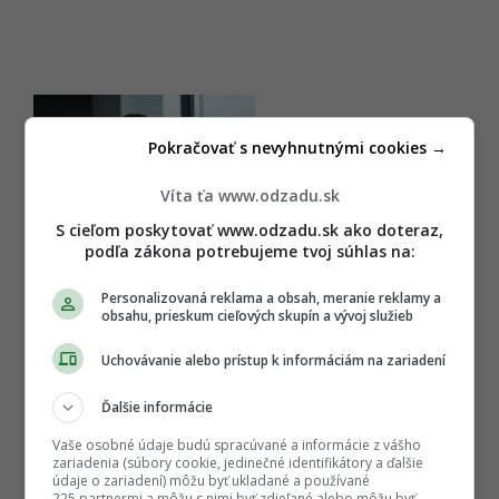
Pokračovať s nevyhnutnými cookies →
Víta ťa www.odzadu.sk
S cieľom poskytovať www.odzadu.sk ako doteraz,
podľa zákona potrebujeme tvoj súhlas na:
Personalizovaná reklama a obsah, meranie reklamy a
obsahu, prieskum cieľových skupín a vývoj služieb
Uchovávanie alebo prístup k informáciám na zariadení
Ďalšie informácie
Vaše osobné údaje budú spracúvané a informácie z vášho
zariadenia (súbory cookie, jedinečné identifikátory a ďalšie
údaje o zariadení) môžu byť ukladané a používané
225 partnermi a môžu s nimi byť zdieľané alebo môžu byť