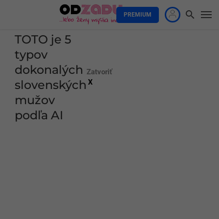
PREMIUM
TOTO je 5
typov
dokonalých
Zatvoriť
slovenských
X
mužov
podľa AI