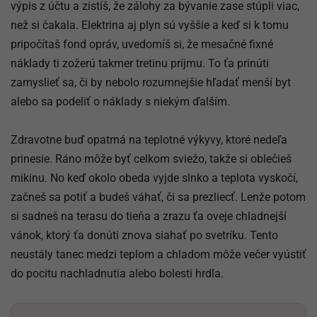
výpis z účtu a zistíš, že zálohy za bývanie zase stúpli viac,
než si čakala. Elektrina aj plyn sú vyššie a keď si k tomu
pripočítaš fond opráv, uvedomíš si, že mesačné fixné
náklady ti zožerú takmer tretinu príjmu. To ťa prinúti
zamyslieť sa, či by nebolo rozumnejšie hľadať menší byt
alebo sa podeliť o náklady s niekým ďalším.
Zdravotne buď opatrná na teplotné výkyvy, ktoré nedeľa
prinesie. Ráno môže byť celkom sviežo, takže si oblečieš
mikinu. No keď okolo obeda vyjde slnko a teplota vyskočí,
začneš sa potiť a budeš váhať, či sa prezliecť. Lenže potom
si sadneš na terasu do tieňa a zrazu ťa oveje chladnejší
vánok, ktorý ťa donúti znova siahať po svetríku. Tento
neustály tanec medzi teplom a chladom môže večer vyústiť
do pocitu nachladnutia alebo bolesti hrdla.