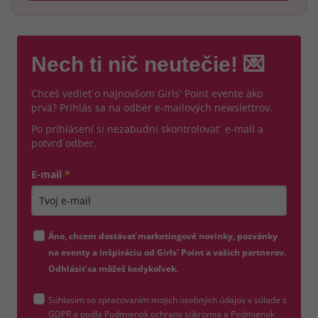
Nech ti nič neutečie! 💌
Chceš vedieť o najnovšom Girls' Point evente ako
prvá? Prihlás sa na odber e-mailových newslettrov.
Po prihlásení si nezabudni skontrolovať e-mail a
potvrď odber.
E-mail
*
Zadajte platnú e-mailovú adresu
Áno, chcem dostávať marketingové novinky, pozvánky
na eventy a inšpiráciu od Girls' Point a vašich partnerov.
Odhlásiť sa môžeš kedykoľvek.
Súhlasím so spracovaním mojich osobných údajov v súlade s
(otvorí sa v novom okne)
GDPR a podľa
Podmienok ochrany súkromia
a
Podmienok