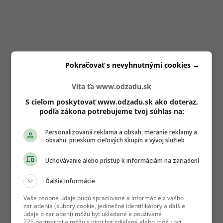
Pokračovať s nevyhnutnými cookies →
Víta ťa www.odzadu.sk
S cieľom poskytovať www.odzadu.sk ako doteraz,
podľa zákona potrebujeme tvoj súhlas na:
Personalizovaná reklama a obsah, meranie reklamy a
obsahu, prieskum cieľových skupín a vývoj služieb
Uchovávanie alebo prístup k informáciám na zariadení
Ďalšie informácie
Vaše osobné údaje budú spracúvané a informácie z vášho
zariadenia (súbory cookie, jedinečné identifikátory a ďalšie
údaje o zariadení) môžu byť ukladané a používané
225 partnermi a môžu s nimi byť zdieľané alebo môžu byť