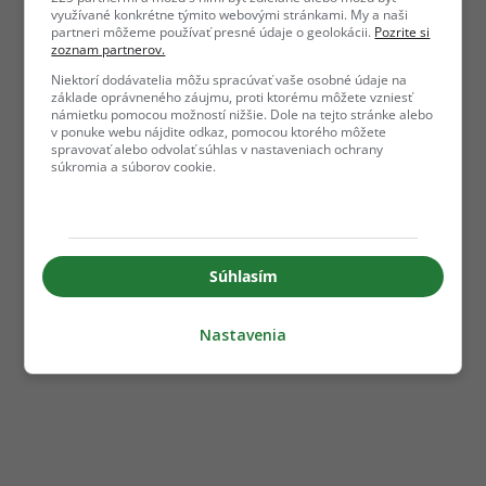
využívané konkrétne týmito webovými stránkami. My a naši
partneri môžeme používať presné údaje o geolokácii.
Pozrite si
zoznam partnerov.
Niektorí dodávatelia môžu spracúvať vaše osobné údaje na
základe oprávneného záujmu, proti ktorému môžete vzniesť
námietku pomocou možností nižšie. Dole na tejto stránke alebo
v ponuke webu nájdite odkaz, pomocou ktorého môžete
spravovať alebo odvolať súhlas v nastaveniach ochrany
súkromia a súborov cookie.
Súhlasím
Nastavenia