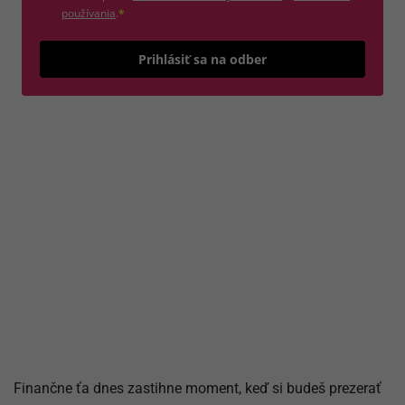
(otvorí sa v novom okne)
používania
.
*
Odošle
Prihlásiť sa na odber
Finančne ťa dnes zastihne moment, keď si budeš prezerať