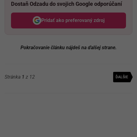
Dostaň Odzadu do svojich Google odporúčaní
Pridať ako preferovaný zdroj
Odzadu, odkaz sa otvorí v nov
Pokračovanie článku nájdeš na ďalšej strane.
Stránka
1
z 12
ĎALŠIE