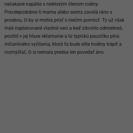
nečakané napätie s niektorým členom rodiny.
Pravdepodobne ti mama alebo sestra zavolá ráno s
prosbou, či by si mohla prísť s niečim pomôcť. Ty už však
máš naplánované vlastné veci a keď zdvorilo odmietneš,
pocítiš v jej hlase sklamanie a tú typickú pauzičku plnú
mlčanlivého vyčítania, ktorá ťa bude ešte hodiny trápiť a
rozmýšľať, či si nemala predsa len povedať áno.