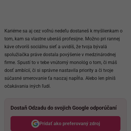
Kariérne sa aj cez voľnú nedeľu dostaneš k myšlienkam o
tom, kam sa vlastne uberáš profesijne. Možno pri rannej
káve otvoríš sociálnu sieť a uvidíš, že tvoja bývalá
spolužiačka práve dostala povýšenie v medzinárodnej
firme. Spustí to v tebe vnútorný monológ o tom, či máš
dosť ambícií, či si správne nastavila priority a či tvoje
súčasné smerovanie ťa naozaj napĺňa. Alebo len plníš
očakávania iných ľudí.
Dostaň Odzadu do svojich Google odporúčaní
Pridať ako preferovaný zdroj
Odzadu, odkaz sa otvorí v nov