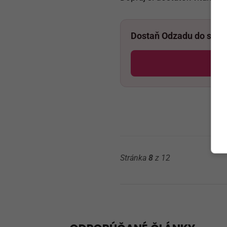
Dostaň Odzadu do svoj
Po
Stránka
8
z 12