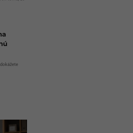
na
nú
 dokážete