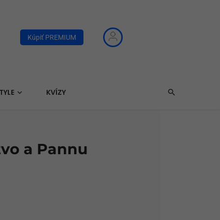
Kúpiť PREMIUM
TYLE
KVÍZY
tvo a Pannu