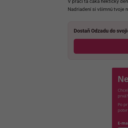
V práci ťa čaká hektický deň
Nadriadení si všimnú tvoje 
Dostaň Odzadu do svoj
Ne
Chceš
prvá?
Po pr
potvr
E-ma