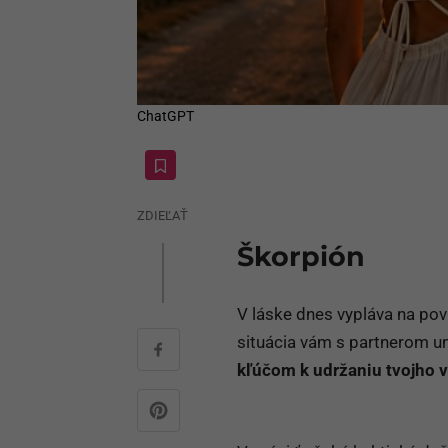
ChatGPT
ZDIEĽAŤ
Škorpión
V láske dnes vypláva na pov
situácia vám s partnerom um
kľúčom k udržaniu tvojho 