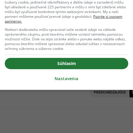
(súbory cookie, jedinečné identifikátory a ďalšie údaje o zariadení) môžu
byť ukladané a používané 225 partnermi a môžu s nimi byť zdieľané alebo
môžu byť využívané konkrétne týmito webovými stránkami. My a naši
partneri môžeme používať presné údaje o geolokácii.
Pozrite si zoznam
ich Google odporúčaní
partnerov.
Niektorí dodávatelia môžu spracúvať vaše osobné údaje na základe
oprávneného záujmu, proti ktorému môžete vzniesť námietku pomocou
Pridať ako preferovaný zdroj
možností nižšie. Dole na tejto stránke alebo v ponuke webu nájdite odkaz,
Odzadu, odkaz sa otvorí v novom okne
pomocou ktorého môžete spravovať alebo odvolať súhlas v nastaveniach
ochrany súkromia a súborov cookie.
Súhlasím
kračovanie článku nájdeš na ďalšej strane.
Nastavenia
PREDCHÁDZAJÚCE