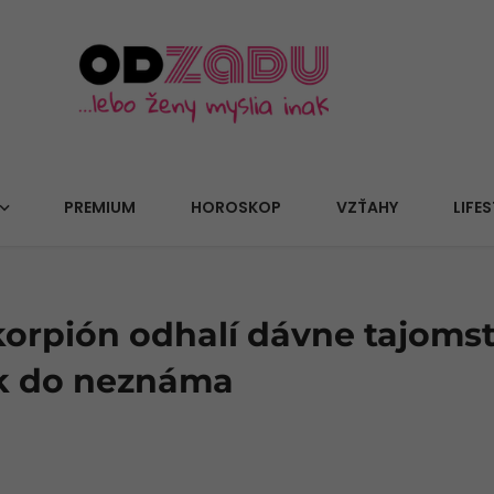
PREMIUM
HOROSKOP
VZŤAHY
LIFES
orpión odhalí dávne tajoms
k do neznáma