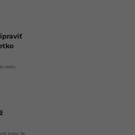
ipraviť
etko
le niečo
ž
vôli tomu, že