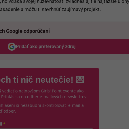
, no vďaka svojej húževnatosti zvládneš aj tie najťažšie úlohy
nasadenie a môžu ti navrhnúť zaujímavý projekt.
ich Google odporúčaní
Pridať ako preferovaný zdroj
Odzadu, odkaz sa otvorí v novom okne
ch ti nič neutečie! 💌
 vedieť o najnovšom Girls' Point evente ako
 Prihlás sa na odber e-mailových newslettrov.
ihlásení si nezabudni skontrolovať e-mail a
ď odber.
il
*