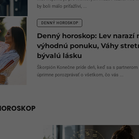
by boli málo príťažliví, ...
DENNÝ HOROSKOP
Denný horoskop: Lev narazí 
výhodnú ponuku, Váhy stret
bývalú lásku
Škorpión Konečne príde deň, keď sa s partnerom
úprimne porozprávať o všetkom, čo vás ...
HOROSKOP