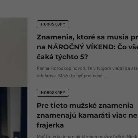
HOROSKOPY
Znamenia, ktoré sa musia pr
na NÁROČNÝ VÍKEND: Čo vš
čaká týchto 5?
Panna Horoskop hovorí, že v tvojom vnútri sa stá
odohráva. Môžu to byť posledné ...
HOROSKOPY
Pre tieto mužské znamenia
znamenajú kamaráti viac ne
frajerka
Mať frajerku je pre niektorých mužov ťažké. Nie k