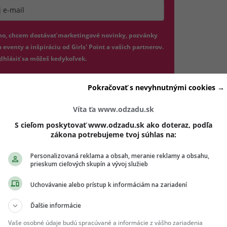
jte platnú e-mailovú adresu
no, chcem dostávať marketingové novinky, pozvánky
 eventy a inšpiráciu od Girls' Point a vašich partnerov.
dhlásiť sa môžeš kedykoľvek.
hlasím so spracovaním mojich osobných údajov v súlade s
Pokračovať s nevyhnutnými cookies →
(otvorí sa v novom okne)
DPR a podľa
Podmienok ochrany súkromia
a
Podmienok
(otvorí sa v novom okne)
užívania
.
*
Víta ťa www.odzadu.sk
Odošle formulár 
S cieľom poskytovať www.odzadu.sk ako doteraz, podľa
Prihlásiť sa na odber
zákona potrebujeme tvoj súhlas na:
Personalizovaná reklama a obsah, meranie reklamy a obsahu,
prieskum cieľových skupín a vývoj služieb
 dnes sa vyhni požičiavaniu peňazí priateľom. Mohlo by to t
 budúcnosti.
Uchovávanie alebo prístup k informáciám na zariadení
Ďalšie informácie
silná. Mala by si si dávať pozor na prechladnutie z klimatiz
Vaše osobné údaje budú spracúvané a informácie z vášho zariadenia
v v podobe čerstvého ovocia.