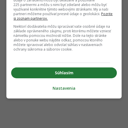
údaje o zariadení) môžu byť ukladané a používané
225 partnermi a môžu s nimi byť zdieľané alebo môžu byť
využívané konkrétne týmito webovými stránkami. My a naši
partneri môžeme používať presné údaje o geolokácii.
Pozrite
si zoznam partnerov.
Niektorí dodávatelia môžu spracúvať vaše osobné údaje na
základe oprávneného záujmu, proti ktorému môžete vzniesť
námietku pomocou možností nižšie. Dole na tejto stránke
alebo v ponuke webu nájdite odkaz, pomocou ktorého
môžete spravovať alebo odvolať súhlas v nastaveniach
ochrany súkromia a súborov cookie.
Súhlasím
Nastavenia