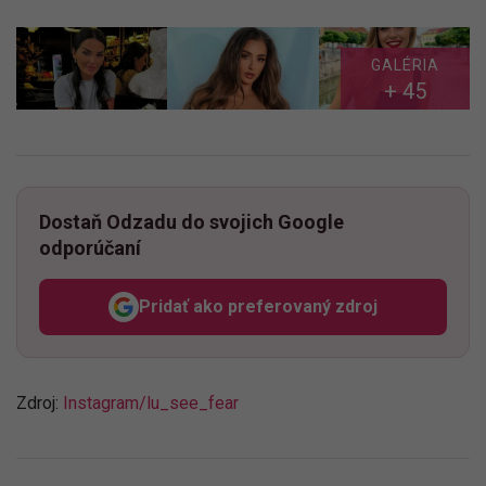
GALÉRIA
+ 45
Dostaň Odzadu do svojich Google
odporúčaní
Pridať ako preferovaný zdroj
Odzadu, odkaz sa otvorí v n
Zdroj:
Instagram/lu_see_fear