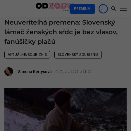
PREMIUM
Neuveriteľná premena: Slovenský
lámač ženských sŕdc je bez vlasov,
fanúšičky plačú
AKTUÁLNE/ŠOUBIZNIS
SLOVENSKÝ ŠOUBIZNIS
Simona Kertysová
7. júla 2026 o 21:26