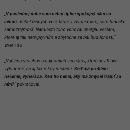
„
V poslednej dobe som nebol úplne spokojný sám so
sebou.
Veľa krásnych vecí, ktoré v živote mám, som bral ako
samozrejmosť. Namiesto toho venoval energiu veciam,
ktoré aj tak neovplyvním a zbytočne sa bál budúcnosti,“
zveril sa.
„Väčšina strachov a najhorších scenárov, ktoré si v hlave
vytvoríme, sa aj tak nikdy nestanú.
Keď má problém
riešenie, vyrieši sa. Keď ho nemá, aký má zmysel trápiť sa
ním?
“
pokračoval.