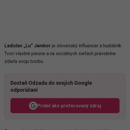
Ladislav „Lu“ Jambor
je slovenský influencer a hudobník.
Tvorí vlastné piesne a na sociálnych sieťach pravidelne
zdieľa svoju tvorbu.
Dostaň Odzadu do svojich Google
odporúčaní
Pridať ako preferovaný zdroj
Odzadu, odkaz sa otvorí v n