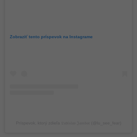
Zobraziť tento príspevok na Instagrame
Príspevok, ktorý zdieľa 𝔏𝔞𝔡𝔦𝔰𝔩𝔞𝔳 𝔍𝔞𝔪𝔟𝔬𝔯 (@lu_see_fear)