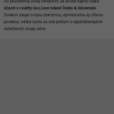
Do povedomia širšej verejnosti sa dostal najmä vďaka
účasti v reality šou
Love Island Česko & Slovensko
.
Divákov zaujal svojou charizmou, úprimnosťou aj citlivou
povahou, vďaka čomu sa stal jedným z najobľúbenejších
súťažiacich svojej série.