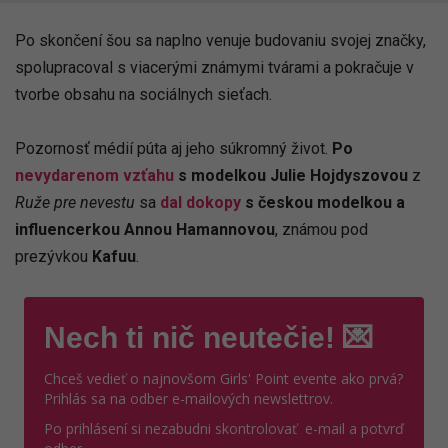
Po skončení šou sa naplno venuje budovaniu svojej značky,
spolupracoval s viacerými známymi tvárami a pokračuje v
tvorbe obsahu na sociálnych sieťach.
Pozornosť médií púta aj jeho súkromný život.
Po
nevydarenom vzťahu
s modelkou Julie Hojdyszovou
z
Ruže pre nevestu
sa
dal dokopy
s českou modelkou a
influencerkou Annou Hamannovou
, známou pod
prezývkou
Kafuu
.
Nech ti nič neutečie! 💌
Chceš vedieť o najnovšom Girls' Point evente ako prvá?
Prihlás sa na odber e-mailových newslettrov.
Po prihlásení si nezabudni skontrolovať e-mail a potvrď