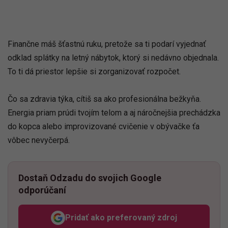
Finančne máš šťastnú ruku, pretože sa ti podarí vyjednať
odklad splátky na letný nábytok, ktorý si nedávno objednala.
To ti dá priestor lepšie si zorganizovať rozpočet.
Čo sa zdravia týka, cítiš sa ako profesionálna bežkyňa.
Energia priam prúdi tvojím telom a aj náročnejšia prechádzka
do kopca alebo improvizované cvičenie v obývačke ťa
vôbec nevyčerpá.
Dostaň Odzadu do svojich Google
odporúčaní
Pridať ako preferovaný zdroj
Odzadu, odkaz sa otvorí v n