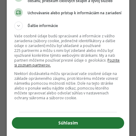
obsahu, prieskum cieľových skupín a vývoj služieb
Uchovávanie alebo prístup k informáciám na zariadení
Ďalšie informácie
Vaše osobné údaje budú spracúvané a informácie z vášho
zariadenia (súbory cookie, jedinečné identifikátory a ďalšie
údaje o zariadení) môžu byť ukladané a používané
225 partnermi a môžu s nimi byť zdieľané alebo môžu byť
využívané konkrétne týmito webovými stránkami. My a naši
partneri môžeme používať presné údaje o geolokácii.
Pozrite
si zoznam partnerov.
Niektorí dodávatelia môžu spracúvať vaše osobné údaje na
základe oprávneného záujmu, proti ktorému môžete vzniesť
námietku pomocou možností nižšie. Dole na tejto stránke
alebo v ponuke webu nájdite odkaz, pomocou ktorého
môžete spravovať alebo odvolať súhlas v nastaveniach
ochrany súkromia a súborov cookie.
Súhlasím