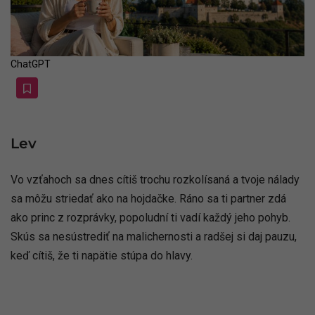
ChatGPT
Lev
Vo vzťahoch sa dnes cítiš trochu rozkolísaná a tvoje nálady
sa môžu striedať ako na hojdačke. Ráno sa ti partner zdá
ako princ z rozprávky, popoludní ti vadí každý jeho pohyb.
Skús sa nesústrediť na malichernosti a radšej si daj pauzu,
keď cítiš, že ti napätie stúpa do hlavy.