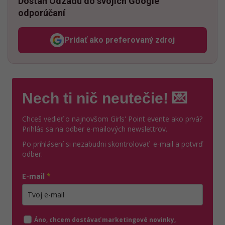
Dostaň Odzadu do svojich Google
odporúčaní
Pridať ako preferovaný zdroj
Odzadu, odkaz sa otvorí v n
Nech ti nič neutečie! 💌
Chceš vedieť o najnovšom Girls' Point evente ako prvá?
Prihlás sa na odber e-mailových newslettrov.
Po prihlásení si nezabudni skontrolovať e-mail a potvrď
odber.
E-mail
*
Zadajte platnú e-mailovú adresu
Áno, chcem dostávať marketingové novinky,