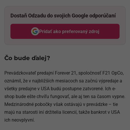
Dostaň Odzadu do svojich Google odporúčaní
Pridať ako preferovaný zdroj
Odzadu, odkaz sa otvorí v nov
Čo bude ďalej?
Prevádzkovateľ predajní Forever 21, spoločnosť F21 OpCo,
oznámil, že v najbližších mesiacoch sa začnú výpredaje a
všetky predajne v USA budú postupne zatvorené. Ich e-
shop bude ešte chvíľu fungovať, ale aj ten sa časom vypne.
Medzinárodné pobočky však ostávajú v prevádzke – tie
majú na starosti iní držitelia licencií, takže bankrot v USA
ich neovplyvní.