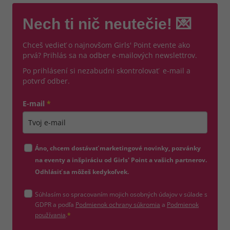
Nech ti nič neutečie! 💌
Chceš vedieť o najnovšom Girls' Point evente ako
prvá? Prihlás sa na odber e-mailových newslettrov.
Po prihlásení si nezabudni skontrolovať e-mail a
potvrď odber.
E-mail
*
Zadajte platnú e-mailovú adresu
Áno, chcem dostávať marketingové novinky, pozvánky
na eventy a inšpiráciu od Girls' Point a vašich partnerov.
Odhlásiť sa môžeš kedykoľvek.
Súhlasím so spracovaním mojich osobných údajov v súlade s
(otvorí sa v novom okne)
GDPR a podľa
Podmienok ochrany súkromia
a
Podmienok
(otvorí sa v novom okne)
používania
.
*