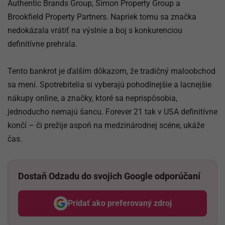
Authentic Brands Group, Simon Property Group a
Brookfield Property Partners. Napriek tomu sa značka
nedokázala vrátiť na výslnie a boj s konkurenciou
definitívne prehrala.
Tento bankrot je ďalším dôkazom, že tradičný maloobchod
sa mení. Spotrebitelia si vyberajú pohodlnejšie a lacnejšie
nákupy online, a značky, ktoré sa neprispôsobia,
jednoducho nemajú šancu. Forever 21 tak v USA definitívne
končí – či prežije aspoň na medzinárodnej scéne, ukáže
čas.
Dostaň Odzadu do svojich Google odporúčaní
Pridať ako preferovaný zdroj
Odzadu, odkaz sa otvorí v nov