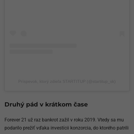
Príspevok, ktorý zdieľa STARTITUP (@startitup_sk)
Druhý pád v krátkom čase
Forever 21 už raz bankrot zažil v roku 2019. Vtedy sa mu
podarilo prežiť vďaka investícii konzorcia, do ktorého patrili