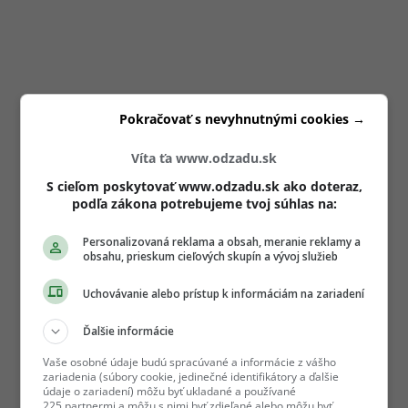
Pokračovať s nevyhnutnými cookies →
Víta ťa www.odzadu.sk
S cieľom poskytovať www.odzadu.sk ako doteraz,
podľa zákona potrebujeme tvoj súhlas na:
Personalizovaná reklama a obsah, meranie reklamy a
obsahu, prieskum cieľových skupín a vývoj služieb
Uchovávanie alebo prístup k informáciám na zariadení
Ďalšie informácie
Vaše osobné údaje budú spracúvané a informácie z vášho
zariadenia (súbory cookie, jedinečné identifikátory a ďalšie
údaje o zariadení) môžu byť ukladané a používané
225 partnermi a môžu s nimi byť zdieľané alebo môžu byť