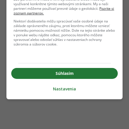
využívané konkrétne týmito webovými stránkami. My a naši
partneri môžeme používať presné údaje o geolokácii.
Pozrite si
zoznam partnerov.
Niektorí dodávatelia môžu spracúvať vaše osobné údaje na
základe oprávneného záujmu, proti ktorému môžete vzniesť
námietku pomocou možností nižšie. Dole na tejto stránke alebo
v ponuke webu nájdite odkaz, pomocou ktorého môžete
spravovať alebo odvolať súhlas v nastaveniach ochrany
súkromia a súborov cookie.
Súhlasím
Nastavenia