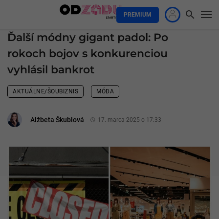
PREMIUM
Ďalší módny gigant padol: Po
rokoch bojov s konkurenciou
vyhlásil bankrot
AKTUÁLNE/ŠOUBIZNIS
MÓDA
Alžbeta Škublová
17. marca 2025 o 17:33