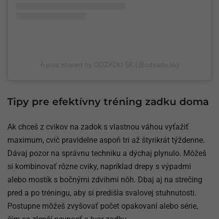
A post shared by ODZADU SK (@odzadu.sk)
Tipy pre efektívny tréning zadku doma
Ak chceš z cvikov na zadok s vlastnou váhou vyťažiť
maximum, cvič pravidelne aspoň tri až štyrikrát týždenne.
Dávaj pozor na správnu techniku a dýchaj plynulo. Môžeš
si kombinovať rôzne cviky, napríklad drepy s výpadmi
alebo mostík s bočnými zdvihmi nôh. Dbaj aj na strečing
pred a po tréningu, aby si predišla svalovej stuhnutosti.
Postupne môžeš zvyšovať počet opakovaní alebo série,