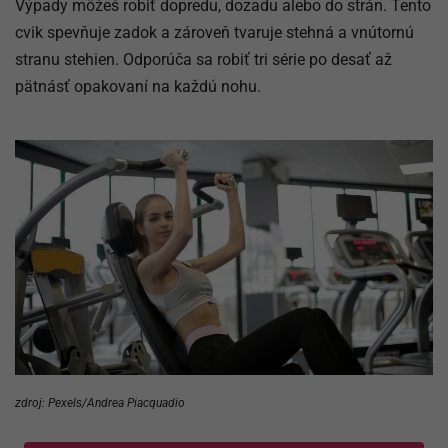
Výpady môžeš robiť dopredu, dozadu alebo do strán. Tento
cvik spevňuje zadok a zároveň tvaruje stehná a vnútornú
stranu stehien. Odporúča sa robiť tri série po desať až
pätnásť opakovaní na každú nohu.
zdroj: Pexels/Andrea Piacquadio