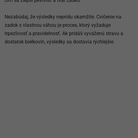
čím sa zlepší pevnosť a tvar zadku.
Nezabúdaj, že výsledky neprídu okamžite. Cvičenie na
zadok s vlastnou váhou je proces, ktorý vyžaduje
trpezlivosť a pravidelnosť. Ak pridáš vyváženú stravu a
dostatok bielkovín, výsledky sa dostavia rýchlejšie.