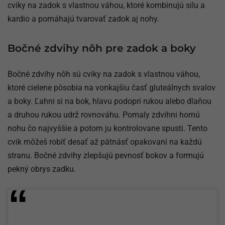
cviky na zadok s vlastnou váhou, ktoré kombinujú silu a
kardio a pomáhajú tvarovať zadok aj nohy.
Bočné zdvihy nôh pre zadok a boky
Bočné zdvihy nôh sú cviky na zadok s vlastnou váhou,
ktoré cielene pôsobia na vonkajšiu časť gluteálnych svalov
a boky. Ľahni si na bok, hlavu podopri rukou alebo dlaňou
a druhou rukou udrž rovnováhu. Pomaly zdvihni hornú
nohu čo najvyššie a potom ju kontrolovane spusti. Tento
cvik môžeš robiť desať až pätnásť opakovaní na každú
stranu. Bočné zdvihy zlepšujú pevnosť bokov a formujú
pekný obrys zadku.