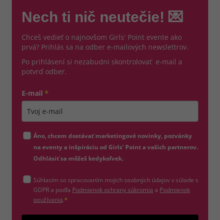
Nech ti nič neutečie! 💌
Chceš vedieť o najnovšom Girls' Point evente ako
prvá? Prihlás sa na odber e-mailových newslettrov.
Po prihlásení si nezabudni skontrolovať e-mail a
potvrď odber.
E-mail
*
Zadajte platnú e-mailovú adresu
Áno, chcem dostávať marketingové novinky, pozvánky
na eventy a inšpiráciu od Girls' Point a vašich partnerov.
Odhlásiť sa môžeš kedykoľvek.
Súhlasím so spracovaním mojich osobných údajov v súlade s
(otvorí sa v novom okne)
GDPR a podľa
Podmienok ochrany súkromia
a
Podmienok
(otvorí sa v novom okne)
používania
.
*