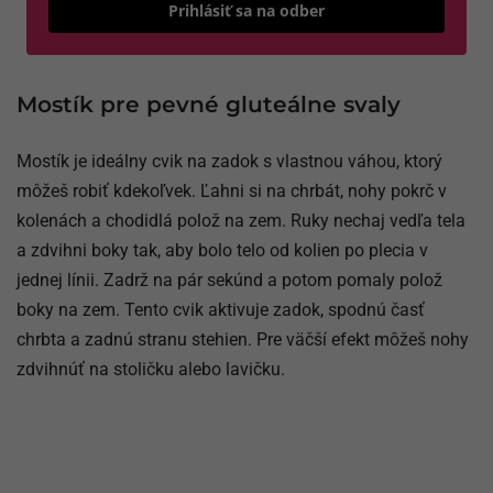
Odošle
Prihlásiť sa na odber
Mostík pre pevné gluteálne svaly
Mostík je ideálny cvik na zadok s vlastnou váhou, ktorý
môžeš robiť kdekoľvek. Ľahni si na chrbát, nohy pokrč v
kolenách a chodidlá polož na zem. Ruky nechaj vedľa tela
a zdvihni boky tak, aby bolo telo od kolien po plecia v
jednej línii. Zadrž na pár sekúnd a potom pomaly polož
boky na zem. Tento cvik aktivuje zadok, spodnú časť
chrbta a zadnú stranu stehien. Pre väčší efekt môžeš nohy
zdvihnúť na stoličku alebo lavičku.