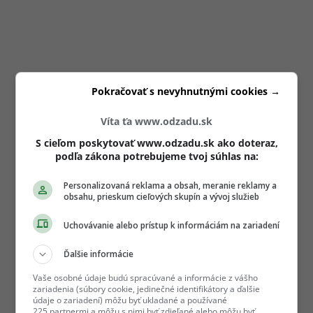
Pokračovať s nevyhnutnými cookies →
Víta ťa www.odzadu.sk
S cieľom poskytovať www.odzadu.sk ako doteraz,
podľa zákona potrebujeme tvoj súhlas na:
Personalizovaná reklama a obsah, meranie reklamy a
obsahu, prieskum cieľových skupín a vývoj služieb
Uchovávanie alebo prístup k informáciám na zariadení
Ďalšie informácie
Vaše osobné údaje budú spracúvané a informácie z vášho
zariadenia (súbory cookie, jedinečné identifikátory a ďalšie
údaje o zariadení) môžu byť ukladané a používané
225 partnermi a môžu s nimi byť zdieľané alebo môžu byť