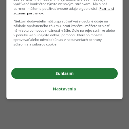
využívané konkrétne týmito webovými stránkami. My a naši
partneri môžeme používať presné údaje o geolokácii.
Pozrite si
zoznam partnerov.
Niektorí dodávatelia môžu spracúvať vaše osobné údaje na
základe oprávneného záujmu, proti ktorému môžete vzniesť
námietku pomocou možností nižšie. Dole na tejto stránke alebo
v ponuke webu nájdite odkaz, pomocou ktorého môžete
spravovať alebo odvolať súhlas v nastaveniach ochrany
súkromia a súborov cookie.
Súhlasím
Nastavenia