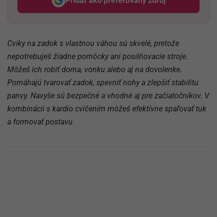
Pridať ako preferovaný zdroj
Odzadu, odkaz sa otvorí v nov
Cviky na zadok s vlastnou váhou sú skvelé, pretože
nepotrebuješ žiadne pomôcky ani posilňovacie stroje.
Môžeš ich robiť doma, vonku alebo aj na dovolenke.
Pomáhajú tvarovať zadok, spevniť nohy a zlepšiť stabilitu
panvy. Navyše sú bezpečné a vhodné aj pre začiatočníkov. V
kombinácii s kardio cvičením môžeš efektívne spaľovať tuk
a formovať postavu.