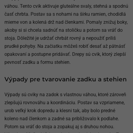
váhou. Tento cvik aktivuje gluteálne svaly, stehná a spodnú
časť chrbta. Postav sa s nohami na šírku ramien, chodidlá
mierne von a kolená drž nad členkami. Pomaly znižuj boky,
akoby si si chcela sadnúť na stoličku a potom sa vráť do
stoja. Dôležité je udržať chrbát rovný a nepoužiť príliš
prudké pohyby. Na začiatku môžeš robiť desať až pätnásť
opakovaní a postupne pridávať. Drepy sú cvik, ktorý zlepší
pevnosť zadku a formu stehien.
Výpady pre tvarovanie zadku a stehien
Výpady sú cviky na zadok s vlastnou váhou, ktoré zároveň
zlepšujú rovnováhu a koordináciu. Postav sa vzpriamene,
urob veľký krok dopredu a klesni tak, aby bolo predné
koleno nad členkom a zadné sa približovalo k podlahe.
Potom sa vráť do stoja a zopakuj aj s druhou nohou.