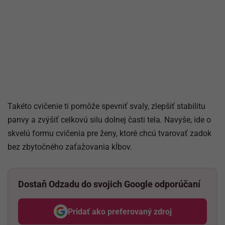
Takéto cvičenie ti pomôže spevniť svaly, zlepšiť stabilitu
panvy a zvýšiť celkovú silu dolnej časti tela. Navyše, ide o
skvelú formu cvičenia pre ženy, ktoré chcú tvarovať zadok
bez zbytočného zaťažovania kĺbov.
Dostaň Odzadu do svojich Google odporúčaní
Pridať ako preferovaný zdroj
Odzadu, odkaz sa otvorí v nov