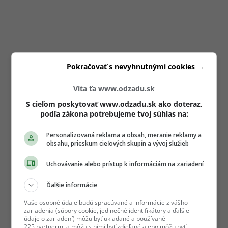
Pokračovať s nevyhnutnými cookies →
Víta ťa www.odzadu.sk
S cieľom poskytovať www.odzadu.sk ako doteraz,
podľa zákona potrebujeme tvoj súhlas na:
Personalizovaná reklama a obsah, meranie reklamy a
obsahu, prieskum cieľových skupín a vývoj služieb
Uchovávanie alebo prístup k informáciám na zariadení
Ďalšie informácie
Vaše osobné údaje budú spracúvané a informácie z vášho
zariadenia (súbory cookie, jedinečné identifikátory a ďalšie
údaje o zariadení) môžu byť ukladané a používané
225 partnermi a môžu s nimi byť zdieľané alebo môžu byť