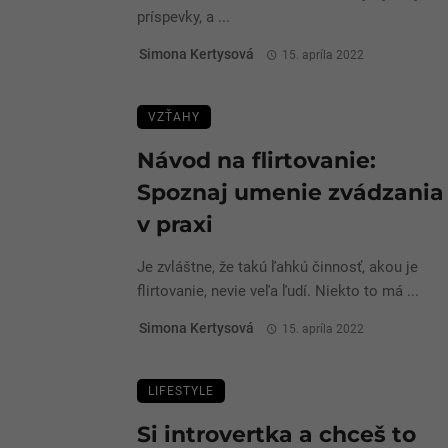
príspevky, a ...
Simona Kertysová
15. apríla 2022
VZŤAHY
Návod na flirtovanie:
Spoznaj umenie zvádzania
v praxi
Je zvláštne, že takú ľahkú činnosť, akou je
flirtovanie, nevie veľa ľudí. Niekto to má ...
Simona Kertysová
15. apríla 2022
LIFESTYLE
Si introvertka a chceš to