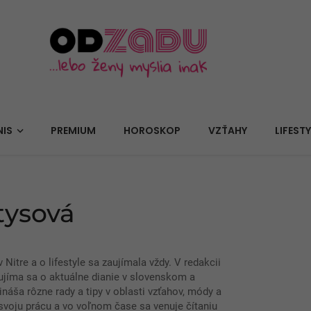
NIS
PREMIUM
HOROSKOP
VZŤAHY
LIFESTY
tysová
Nitre a o lifestyle sa zaujímala vždy. V redakcii
ujíma sa o aktuálne dianie v slovenskom a
náša rôzne rady a tipy v oblasti vzťahov, módy a
 svoju prácu a vo voľnom čase sa venuje čítaniu