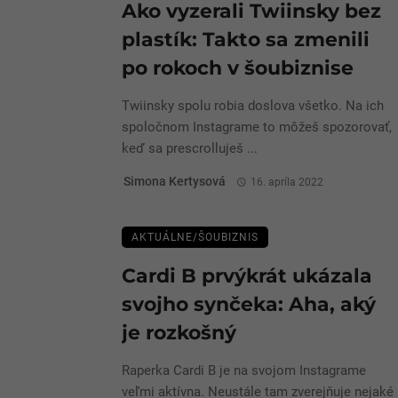
Ako vyzerali Twiinsky bez
plastík: Takto sa zmenili
po rokoch v šoubiznise
Twiinsky spolu robia doslova všetko. Na ich
spoločnom Instagrame to môžeš spozorovať,
keď sa prescrolluješ ...
Simona Kertysová
16. apríla 2022
AKTUÁLNE/ŠOUBIZNIS
Cardi B prvýkrát ukázala
svojho synčeka: Aha, aký
je rozkošný
Raperka Cardi B je na svojom Instagrame
veľmi aktívna. Neustále tam zverejňuje nejaké