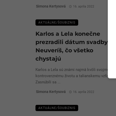
Simona Kertysová
16. apríla 2022
AKTUÁLNE/ŠOUBIZNIS
Karlos a Lela konečne
prezradili dátum svadby:
Neuveríš, čo všetko
chystajú
Karlos a Lela sú známi najmä kvôli svojmu
kontroverznému životu a talianskemu vzťahu.
Zasnúbili sa ...
Simona Kertysová
16. apríla 2022
AKTUÁLNE/ŠOUBIZNIS