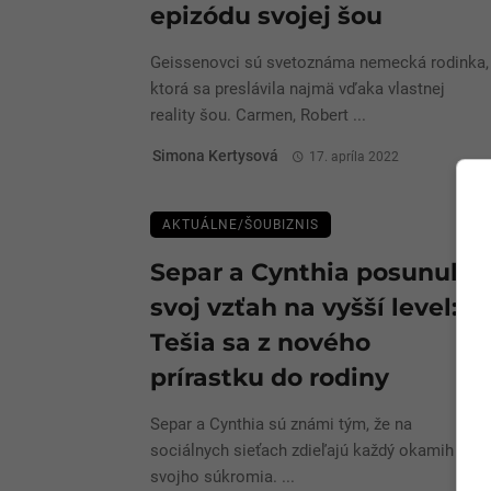
epizódu svojej šou
Geissenovci sú svetoznáma nemecká rodinka,
ktorá sa preslávila najmä vďaka vlastnej
reality šou. Carmen, Robert ...
Simona Kertysová
17. apríla 2022
AKTUÁLNE/ŠOUBIZNIS
Separ a Cynthia posunuli
svoj vzťah na vyšší level:
Tešia sa z nového
prírastku do rodiny
Separ a Cynthia sú známi tým, že na
sociálnych sieťach zdieľajú každý okamih
svojho súkromia. ...