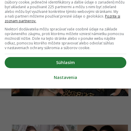
(súbory cookie, jedinečné identifikátory a ďalšie údaje o zariadení) môžu
byť ukladané a používané 225 partnermi a môžu s nimi byť zdieľané
alebo môžu byť využívané konkrétne týmito webovými stránkami. My
a naši partneri môžeme používať presné údaje o geolokácii.
Pozrite si
zoznam partnerov.
Niektorí dodávatelia môžu spracúvať vaše osobné údaje na základe
oprávneného záujmu, proti ktorému môžete vzniesť námietku pomocou
možností nižšie. Dole na tejto stránke alebo v ponuke webu nájdite
odkaz, pomocou ktorého môžete spravovať alebo odvolať súhlas
v nastaveniach ochrany súkromia a súborov cookie.
Súhlasím
Nastavenia