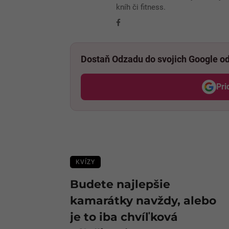
kníh či fitness.
Facebook
Dostaň Odzadu do svojich Google o
Pri
KVÍZY
Budete najlepšie
kamarátky navždy, alebo
je to iba chvíľková