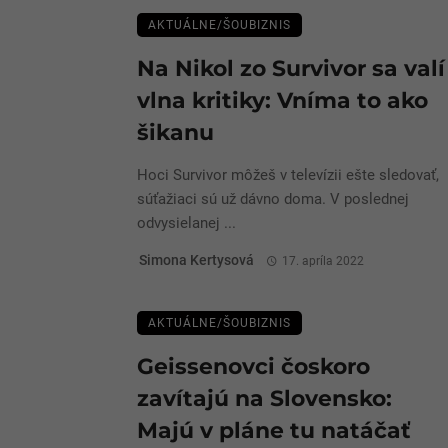
AKTUÁLNE/ŠOUBIZNIS
Na Nikol zo Survivor sa valí
vlna kritiky: Vníma to ako
šikanu
Hoci Survivor môžeš v televízii ešte sledovať,
súťažiaci sú už dávno doma. V poslednej
odvysielanej ...
Simona Kertysová
17. apríla 2022
AKTUÁLNE/ŠOUBIZNIS
Geissenovci čoskoro
zavítajú na Slovensko:
Majú v pláne tu natáčať