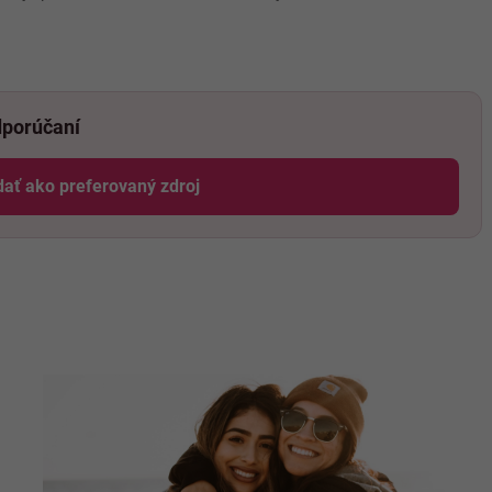
dporúčaní
dať ako preferovaný zdroj
Odzadu, odkaz sa otvorí v novom okne