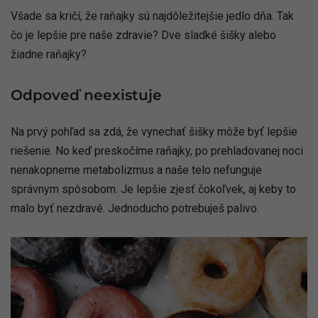
Všade sa kričí, že raňajky sú najdôležitejšie jedlo dňa. Tak
čo je lepšie pre naše zdravie? Dve sladké šišky alebo
žiadne raňajky?
Odpoveď neexistuje
Na prvý pohľad sa zdá, že vynechať šišky môže byť lepšie
riešenie. No keď preskočíme raňajky, po prehladovanej noci
nenakopneme metabolizmus a naše telo nefunguje
správnym spôsobom. Je lepšie zjesť čokoľvek, aj keby to
malo byť nezdravé. Jednoducho potrebuješ palivo.