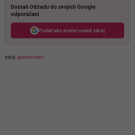
Dostaň Odzadu do svojich Google
odporúčaní
Pridať ako preferovaný zdroj
Odzadu, odkaz sa otvorí v n
zdroj:
greatist.com