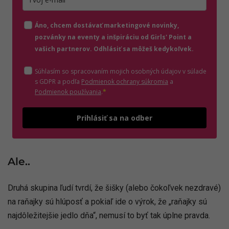
Zadajte platnú e-mailovú adresu
Áno, chcem dostávať marketingové novinky,
pozvánky na eventy a inšpiráciu od Girls' Point a
vašich partnerov. Odhlásiť sa môžeš kedykoľvek.
Súhlasím so spracovaním mojich osobných údajov v súlade
(otvorí sa v novom o
s GDPR a podľa
Podmienok ochrany súkromia
a
(otvorí sa v novom okne)
Podmienok používania
.
*
Odošle
Prihlásiť sa na odber
Ale..
Druhá skupina ľudí tvrdí, že šišky (alebo čokoľvek nezdravé)
na raňajky sú hlúposť a pokiaľ ide o výrok, že „raňajky sú
najdôležitejšie jedlo dňa“, nemusí to byť tak úplne pravda.