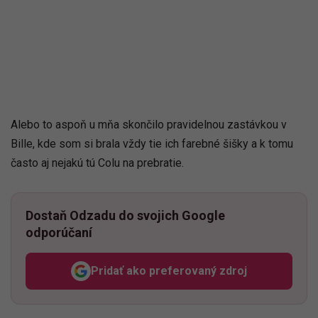
Alebo to aspoň u mňa skončilo pravidelnou zastávkou v
Bille, kde som si brala vždy tie ich farebné šišky a k tomu
často aj nejakú tú Colu na prebratie.
Dostaň Odzadu do svojich Google
odporúčaní
Pridať ako preferovaný zdroj
Odzadu, odkaz sa otvorí v n