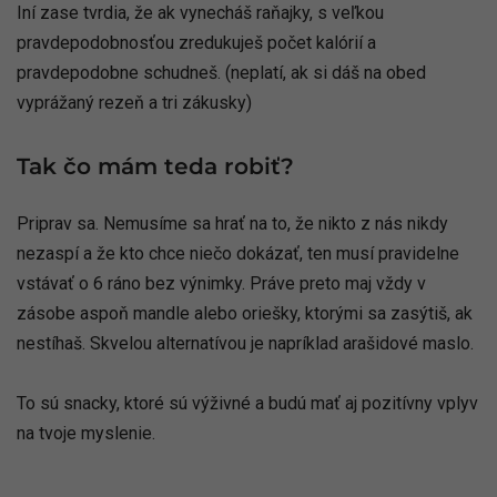
Iní zase tvrdia, že ak vynecháš raňajky, s veľkou
pravdepodobnosťou zredukuješ počet kalórií a
pravdepodobne schudneš. (neplatí, ak si dáš na obed
vyprážaný rezeň a tri zákusky)
Tak čo mám teda robiť?
Priprav sa. Nemusíme sa hrať na to, že nikto z nás nikdy
nezaspí a že kto chce niečo dokázať, ten musí pravidelne
vstávať o 6 ráno bez výnimky. Práve preto maj vždy v
zásobe aspoň mandle alebo oriešky, ktorými sa zasýtiš, ak
nestíhaš. Skvelou alternatívou je napríklad arašidové maslo.
To sú snacky, ktoré sú výživné a budú mať aj pozitívny vplyv
na tvoje myslenie.