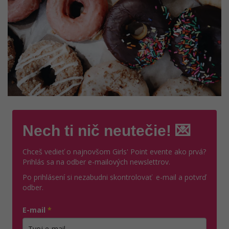
Nech ti nič neutečie! 💌
Chceš vedieť o najnovšom Girls' Point evente ako prvá?
Prihlás sa na odber e-mailových newslettrov.
Po prihlásení si nezabudni skontrolovať e-mail a potvrď
odber.
E-mail
*