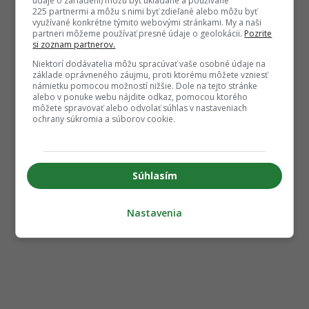
údaje o zariadení) môžu byť ukladané a používané
225 partnermi a môžu s nimi byť zdieľané alebo môžu byť
využívané konkrétne týmito webovými stránkami. My a naši
partneri môžeme používať presné údaje o geolokácii.
Pozrite
si zoznam partnerov.
Niektorí dodávatelia môžu spracúvať vaše osobné údaje na
základe oprávneného záujmu, proti ktorému môžete vzniesť
námietku pomocou možností nižšie. Dole na tejto stránke
alebo v ponuke webu nájdite odkaz, pomocou ktorého
môžete spravovať alebo odvolať súhlas v nastaveniach
ochrany súkromia a súborov cookie.
Súhlasím
Nastavenia