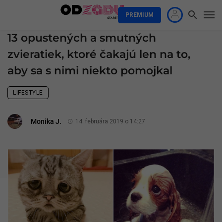
PREMIUM
13 opustených a smutných
zvieratiek, ktoré čakajú len na to,
aby sa s nimi niekto pomojkal
LIFESTYLE
Monika J.
14. februára 2019 o 14:27