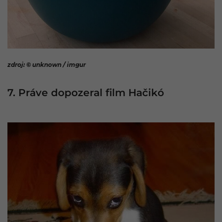
zdroj: © unknown / imgur
7. Práve dopozeral film Hačikó