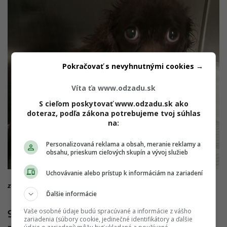
Pokračovať s nevyhnutnými cookies →
Víta ťa www.odzadu.sk
S cieľom poskytovať www.odzadu.sk ako
doteraz, podľa zákona potrebujeme tvoj súhlas
na:
Personalizovaná reklama a obsah, meranie reklamy a
obsahu, prieskum cieľových skupín a vývoj služieb
Uchovávanie alebo prístup k informáciám na zariadení
zdroj: © tayloreep / imgur
Ďalšie informácie
Vaše osobné údaje budú spracúvané a informácie z vášho
9. Tu je tvár šťastného psa v smutných
zariadenia (súbory cookie, jedinečné identifikátory a ďalšie