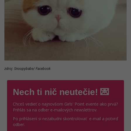
zdroj: Snoopybabe/ Facebook
Nech ti nič neutečie! 💌
Chceš vedieť o najnovšom Girls' Point evente ako prvá?
Prihlás sa na odber e-mailových newslettrov.
Po prihlásení si nezabudni skontrolovať e-mail a potvrď
odber.