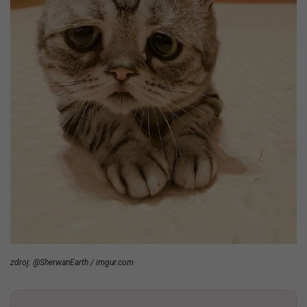
zdroj: @SherwanEarth / imgur.com