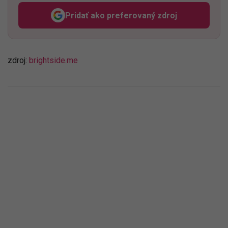
Pridať ako preferovaný zdroj
Odzadu, odkaz sa otvorí v n
zdroj:
brightside.me