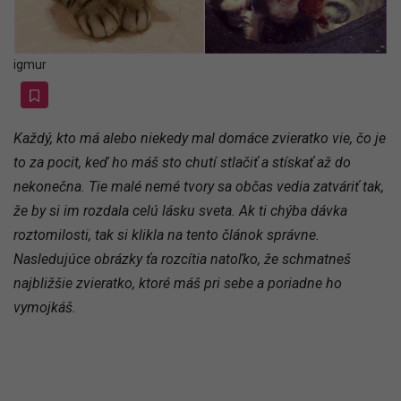
igmur
Každý, kto má alebo niekedy mal domáce zvieratko vie, čo je
to za pocit, keď ho máš sto chutí stlačiť a stískať až do
nekonečna. Tie malé nemé tvory sa občas vedia zatváriť tak,
že by si im rozdala celú lásku sveta. Ak ti chýba dávka
roztomilosti, tak si klikla na tento článok správne.
Nasledujúce obrázky ťa rozcítia natoľko, že schmatneš
najbližšie zvieratko, ktoré máš pri sebe a poriadne ho
vymojkáš.