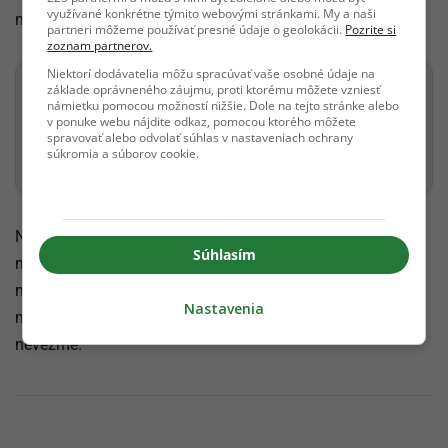
využívané konkrétne týmito webovými stránkami. My a naši
ma bral ako nejakú záplatu či prechodnú stanicu.
partneri môžeme používať presné údaje o geolokácii.
Pozrite si
zoznam partnerov.
Niektorí dodávatelia môžu spracúvať vaše osobné údaje na
základe oprávneného záujmu, proti ktorému môžete vzniesť
Dostaň Odzadu do svojich Google odporúčaní
námietku pomocou možností nižšie. Dole na tejto stránke alebo
v ponuke webu nájdite odkaz, pomocou ktorého môžete
spravovať alebo odvolať súhlas v nastaveniach ochrany
Pridať ako preferovaný zdroj
súkromia a súborov cookie.
Odzadu, odkaz sa otvorí v nov
Niekedy musíme prejsť tou najväčšou bolesťou, aby sme
Súhlasím
našli svoju vlastnú hodnotu, hrdosť a vnútornú silu. Oliver
ma síce pripravil o ilúzie o dokonalej láske, ale vrátil mi
Nastavenia
moju vlastnú hrdosť a slobodu, ktorú mi už nikto a nikdy
nevezme.