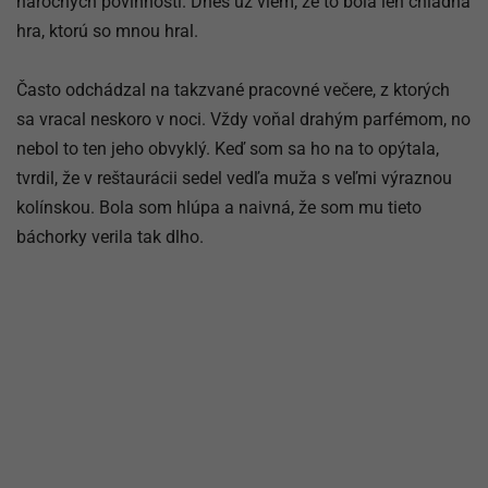
náročných povinností. Dnes už viem, že to bola len chladná
hra, ktorú so mnou hral.
Často odchádzal na takzvané pracovné večere, z ktorých
sa vracal neskoro v noci. Vždy voňal drahým parfémom, no
nebol to ten jeho obvyklý. Keď som sa ho na to opýtala,
tvrdil, že v reštaurácii sedel vedľa muža s veľmi výraznou
kolínskou. Bola som hlúpa a naivná, že som mu tieto
báchorky verila tak dlho.