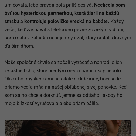
umlčovala, lebo pravda bola príliš desivá.
Nechcela som
byť tou hysterickou partnerkou, ktorá žiarli na každú
smsku a kontroluje polovičke vrecká na kabáte.
Každý
večer, keď zaspával s telefónom pevne zovretým v dlani,
som mala v žalúdku nepríjemný uzol, ktorý rástol s každým
ďalším dňom.
Naše spoločné chvíle sa začali vytrácať a nahradilo ich
zvláštne ticho, ktoré predtým medzi nami nikdy nebolo.
Oliver bol myšlienkami neustále niekde inde, hoci sedel
priamo vedľa mňa na našej obľúbenej sivej pohovke. Keď
som sa ho chcela dotknúť, jemne sa odtiahol, akoby ho
moja blízkosť vyrušovala alebo priam pálila.