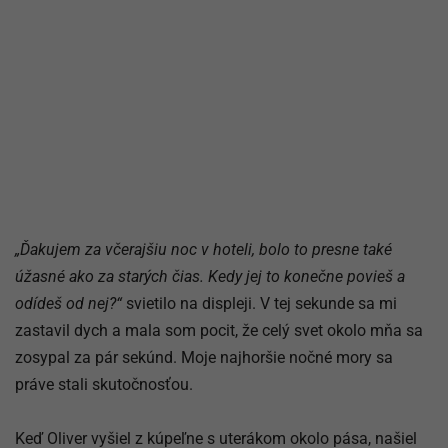
„Ďakujem za včerajšiu noc v hoteli, bolo to presne také
úžasné ako za starých čias. Kedy jej to konečne povieš a
odídeš od nej?“
svietilo na displeji. V tej sekunde sa mi
zastavil dych a mala som pocit, že celý svet okolo mňa sa
zosypal za pár sekúnd. Moje najhoršie nočné mory sa
práve stali skutočnosťou.
Keď Oliver vyšiel z kúpeľne s uterákom okolo pása, našiel