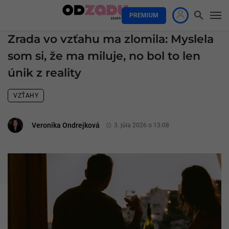
PREMIUM
Zrada vo vzťahu ma zlomila: Myslela
som si, že ma miluje, no bol to len
únik z reality
VZŤAHY
Veronika Ondrejková
3. júla 2026 o 13:08