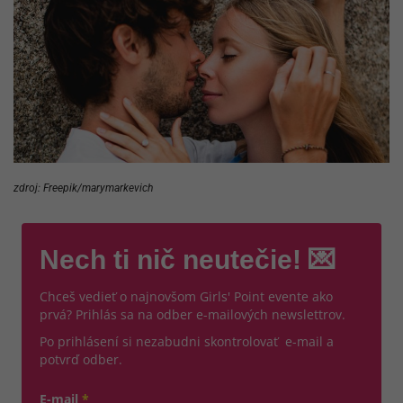
zdroj: Freepik/marymarkevich
Nech ti nič neutečie! 💌
Chceš vedieť o najnovšom Girls' Point evente ako
prvá? Prihlás sa na odber e-mailových newslettrov.
Po prihlásení si nezabudni skontrolovať e-mail a
potvrď odber.
E-mail
*