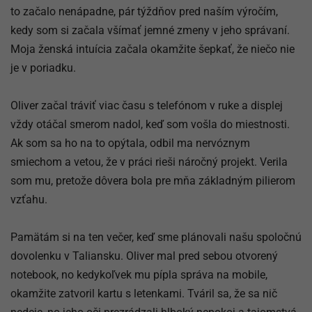
to začalo nenápadne, pár týždňov pred naším výročím,
kedy som si začala všímať jemné zmeny v jeho správaní.
Moja ženská intuícia začala okamžite šepkať, že niečo nie
je v poriadku.
Oliver začal tráviť viac času s telefónom v ruke a displej
vždy otáčal smerom nadol, keď som vošla do miestnosti.
Ak som sa ho na to opýtala, odbil ma nervóznym
smiechom a vetou, že v práci rieši náročný projekt. Verila
som mu, pretože dôvera bola pre mňa základným pilierom
vzťahu.
Pamätám si na ten večer, keď sme plánovali našu spoločnú
dovolenku v Taliansku. Oliver mal pred sebou otvorený
notebook, no kedykoľvek mu pípla správa na mobile,
okamžite zatvoril kartu s letenkami. Tváril sa, že sa nič