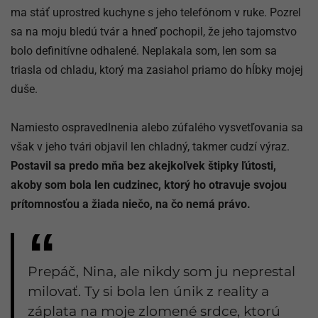
ma stáť uprostred kuchyne s jeho telefónom v ruke. Pozrel
sa na moju bledú tvár a hneď pochopil, že jeho tajomstvo
bolo definitívne odhalené. Neplakala som, len som sa
triasla od chladu, ktorý ma zasiahol priamo do hĺbky mojej
duše.
Namiesto ospravedlnenia alebo zúfalého vysvetľovania sa
však v jeho tvári objavil len chladný, takmer cudzí výraz.
Postavil sa predo mňa bez akejkoľvek štipky ľútosti,
akoby som bola len cudzinec, ktorý ho otravuje svojou
prítomnosťou a žiada niečo, na čo nemá právo.
Prepáč, Nina, ale nikdy som ju neprestal
milovať. Ty si bola len únik z reality a
záplata na moje zlomené srdce, ktorú