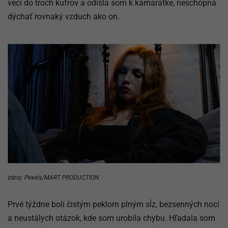
veci do troch kufrov a odišla som k kamarátke, neschopná
dýchať rovnaký vzduch ako on.
zdroj: Pexels/MART PRODUCTION
Prvé týždne boli čistým peklom plným sĺz, bezsenných nocí
a neustálych otázok, kde som urobila chybu. Hľadala som