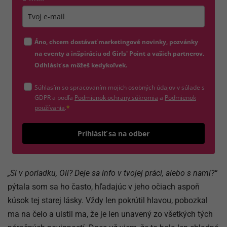
Zadajte platnú e-mailovú adresu
Áno, chcem dostávať marketingové novinky, pozvánky
na eventy a inšpiráciu od Girls' Point a vašich partnerov.
Odhlásiť sa môžeš kedykoľvek.
Súhlasím so spracovaním mojich osobných údajov v súlade s
(otvorí sa v novom okne)
GDPR a podľa
Podmienok ochrany súkromia
a
Podmienok
(otvorí sa v novom okne)
používania
.
*
Odošle
Prihlásiť sa na odber
„Si v poriadku, Oli? Deje sa info v tvojej práci, alebo s nami?“
pýtala som sa ho často, hľadajúc v jeho očiach aspoň
kúsok tej starej lásky. Vždy len pokrútil hlavou, pobozkal
ma na čelo a uistil ma, že je len unavený zo všetkých tých