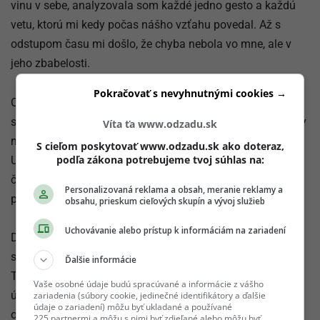
vinu v sebe, analyzovala som každé jedno gesto a každú
vetu, ktorú mi kedy počas nášho vzťahu povedal. Až s
odstupom času mi došlo, že chyba nebola vo mne, ale v
jeho zbabelosti.
Pokračovať s nevyhnutnými cookies →
Oliver sa nikdy nenaučil byť sám so sebou a spracovať si
svoje minulé vzťahy. Radšej zatiahol do svojej emočnej hry
Víta ťa www.odzadu.sk
nevinného človeka, ktorý mu veril každé jedno slovo.
S cieľom poskytovať www.odzadu.sk ako doteraz,
podľa zákona potrebujeme tvoj súhlas na:
Uvedomila som si, že mnoho žien zažíva presne to isté a
často zostávajú vo vzťahoch, kde sú len náhradným
Personalizovaná reklama a obsah, meranie reklamy a
plánom.
obsahu, prieskum cieľových skupín a vývoj služieb
Uchovávanie alebo prístup k informáciám na zariadení
Dnes, po takmer roku od tej strašnej noci, sa na celú
situáciu pozerám s oveľa väčším pokojom a nadhľadom.
Ďalšie informácie
Táto životná lekcia ma síce zlomila a vzala mi vieru v
Vaše osobné údaje budú spracúvané a informácie z vášho
úprimnú lásku, no zároveň ma naučila vážiť si samú seba
zariadenia (súbory cookie, jedinečné identifikátory a ďalšie
údaje o zariadení) môžu byť ukladané a používané
oveľa viac ako predtým. Už nikdy nedovolím nikomu, aby
225 partnermi a môžu s nimi byť zdieľané alebo môžu byť