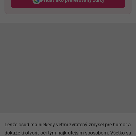
Pridať ako preferovaný zdroj
Odzadu, odkaz sa otvorí v nov
Lenže osud má niekedy veľmi zvrátený zmysel pre humor a
dokáže ti otvoriť oči tým najkrutejším spôsobom. Všetko sa