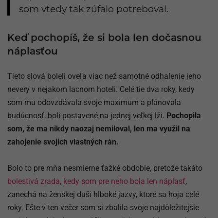
som vtedy tak zúfalo potreboval.
Keď pochopíš, že si bola len dočasnou
náplasťou
Tieto slová boleli oveľa viac než samotné odhalenie jeho
nevery v nejakom lacnom hoteli. Celé tie dva roky, kedy
som mu odovzdávala svoje maximum a plánovala
budúcnosť, boli postavené na jednej veľkej lži.
Pochopila
som, že ma nikdy naozaj nemiloval, len ma využil na
zahojenie svojich vlastných rán.
Bolo to pre mňa nesmierne ťažké obdobie, pretože takáto
bolestivá zrada, kedy som pre neho bola len náplasť
,
zanechá na ženskej duši hlboké jazvy, ktoré sa hoja celé
roky. Ešte v ten večer som si zbalila svoje najdôležitejšie