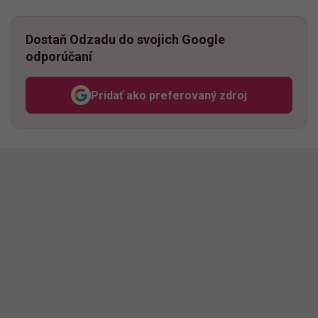
Dostaň Odzadu do svojich Google
odporúčaní
Pridať ako preferovaný zdroj
Odzadu, odkaz sa otvorí v n