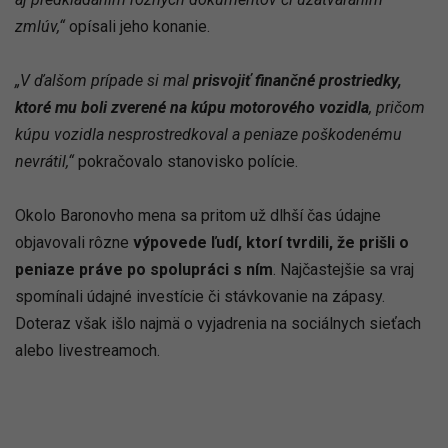
zmlúv,“
opísali jeho konanie.
„V ďalšom prípade si mal
prisvojiť finančné prostriedky,
ktoré mu boli zverené na
kúpu motorového vozidla
, pričom
kúpu vozidla nesprostredkoval a peniaze poškodenému
nevrátil,“
pokračovalo stanovisko polície.
Okolo Baronovho mena sa pritom už dlhší čas údajne
objavovali rôzne
výpovede ľudí, ktorí tvrdili, že prišli o
peniaze práve po spolupráci s ním
. Najčastejšie sa vraj
spomínali údajné investície či stávkovanie na zápasy.
Doteraz však išlo najmä o vyjadrenia na sociálnych sieťach
alebo livestreamoch.