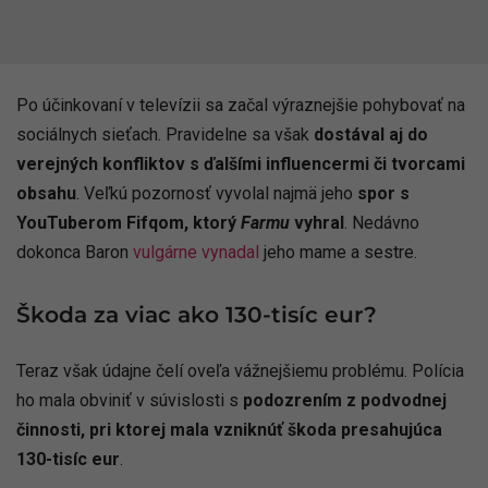
Po účinkovaní v televízii sa začal výraznejšie pohybovať na
sociálnych sieťach. Pravidelne sa však
dostával aj do
verejných konfliktov s ďalšími influencermi či tvorcami
obsahu
. Veľkú pozornosť vyvolal najmä jeho
spor s
YouTuberom Fifqom, ktorý
Farmu
vyhral
. Nedávno
dokonca Baron
vulgárne vynadal
jeho mame a sestre.
Škoda za viac ako 130-tisíc eur?
Teraz však údajne čelí oveľa vážnejšiemu problému. Polícia
ho mala obviniť v súvislosti s
podozrením z podvodnej
činnosti, pri ktorej mala vzniknúť škoda presahujúca
130-tisíc eur
.