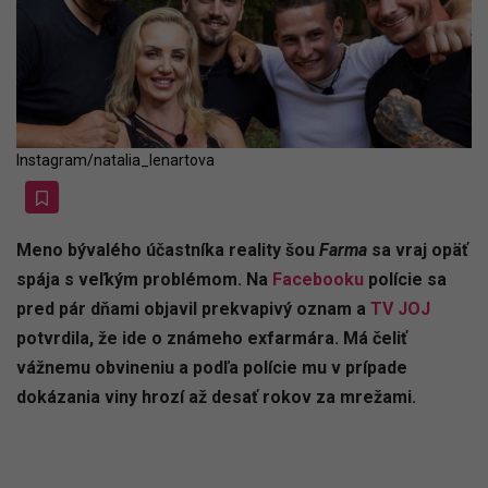
Instagram/natalia_lenartova
Meno bývalého účastníka reality šou
Farma
sa vraj opäť
spája s veľkým problémom. Na
Facebooku
polície sa
pred pár dňami objavil prekvapivý oznam a
TV JOJ
potvrdila, že ide o známeho exfarmára.
Má čeliť
vážnemu obvineniu a podľa polície mu v prípade
dokázania viny hrozí až desať rokov za mrežami.