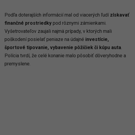
Podľa doterajších informácií mal od viacerých ľudí
získavať
finančné prostriedky
pod rôznymi zámienkami.
Vyšetrovateľov zaujali najmä prípady, v ktorých mali
poškodení posielať peniaze na údajné
investície,
športové tipovanie, vybavenie pôžičiek či kúpu auta
.
Polícia tvrdí, že celé konanie malo pôsobiť dôveryhodne a
premyslene.