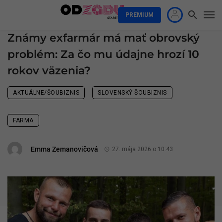
PREMIUM
Známy exfarmár má mať obrovský
problém: Za čo mu údajne hrozí 10
rokov väzenia?
AKTUÁLNE/ŠOUBIZNIS
SLOVENSKÝ ŠOUBIZNIS
FARMA
Emma Zemanovičová
27. mája 2026 o 10:43