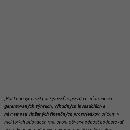
„Poškodeným mal poskytovať nepravdivé informácie o
garantovaných výhrach, výhodných investíciách a
návratnosti vložených finančných prostriedkov
, pričom v
niektorých prípadoch mal svoju dôveryhodnosť podporovať
aj predkladaním rôznych dokumentov či uzatváraním