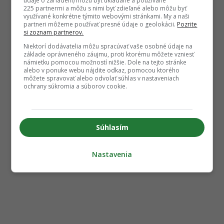
údaje o zariadení) môžu byť ukladané a používané
225 partnermi a môžu s nimi byť zdieľané alebo môžu byť
využívané konkrétne týmito webovými stránkami. My a naši
partneri môžeme používať presné údaje o geolokácii.
Pozrite
si zoznam partnerov.
Niektorí dodávatelia môžu spracúvať vaše osobné údaje na
základe oprávneného záujmu, proti ktorému môžete vzniesť
námietku pomocou možností nižšie. Dole na tejto stránke
alebo v ponuke webu nájdite odkaz, pomocou ktorého
môžete spravovať alebo odvolať súhlas v nastaveniach
ochrany súkromia a súborov cookie.
Súhlasím
Nastavenia