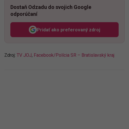
Dostaň Odzadu do svojich Google
odporúčaní
Pridať ako preferovaný zdroj
Odzadu, odkaz sa otvorí v n
Zdroj:
TV JOJ
,
Facebook/
Polícia SR – Bratislavský kraj