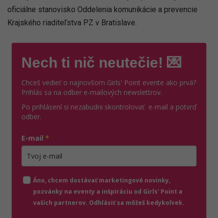
oficiálne stanovisko Oddelenia komunikácie a prevencie
Krajského riaditeľstva PZ v Bratislave.
Nech ti nič neutečie! 💌
Chceš vedieť o najnovšom Girls' Point evente ako prvá?
Prihlás sa na odber e-mailových newslettrov.
Po prihlásení si nezabudni skontrolovať e-mail a potvrď
odber.
E-mail
*
Zadajte platnú e-mailovú adresu
Áno, chcem dostávať marketingové novinky,
pozvánky na eventy a inšpiráciu od Girls' Point a
vašich partnerov. Odhlásiť sa môžeš kedykoľvek.