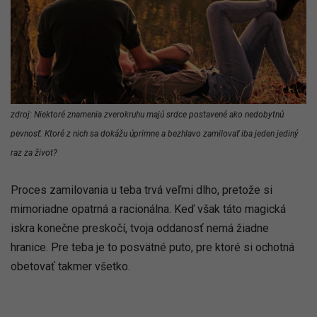
Ako zástupca zemského živlu túžiš po stabilite, bezpečí a
istote. Flirty na jednu noc alebo prechodné romániky ťa
vôbec nelákajú, pretože hľadáš niečo pevné, na čom
môžeš budovať svoju budúcnosť. Keď sa rozhodneš
niekomu darovať svoje srdce, je to pre teba dlhodobá
investícia do spoločného života.
zdroj: Niektoré znamenia zverokruhu majú srdce postavené ako nedobytnú