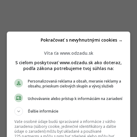
Pokračovať s nevyhnutnými cookies →
Víta ťa www.odzadu.sk
S cieľom poskytovať www.odzadu.sk ako doteraz, podľa
zákona potrebujeme tvoj súhlas na:
Personalizovaná reklama a obsah, meranie reklamy a
obsahu, prieskum cieľových skupín a vývoj služieb
Uchovávanie alebo prístup k informáciám na zariadení
Ďalšie informácie
Vaše osobné údaje budú spracúvané a informácie z vášho zariadenia
(súbory cookie, jedinečné identifikátory a ďalšie údaje o zariadení) môžu
byť ukladané a používané 225 partnermi a môžu s nimi byť zdieľané alebo
môžu byť využívané konkrétne týmito webovými stránkami. My a naši