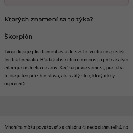
Pridať ako preferovaný zdroj
Odzadu, odkaz sa otvorí v n
Ktorých znamení sa to týka?
Škorpión
Tvoja duša je plná tajomstiev a do svojho vnútra nevpustíš
len tak hocikoho. Hľadáš absolútnu úprimnosť a
polovičatým citom jednoducho neveríš. Keď sa povie
vernosť, pre teba to nie je len prázdne slovo, ale svätý
sľub, ktorý nikdy neporušíš.