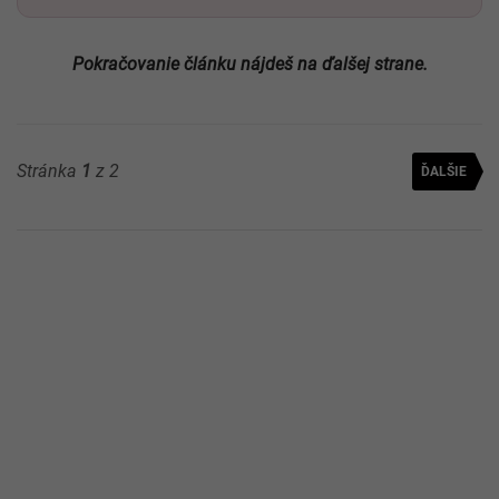
láska na celý život
, ktorú nič nedokáže nahradiť.
Ak o túto
osudovú osobu prídeš, tvoje srdce zostane verné
spomienkam
a ďalšie vzťahy už budú len racionálnym
kompromisom, v ktorom nikdy nezažiješ rovnakú hĺbku
citov.
Dostaň Odzadu do svojich Google
odporúčaní
Pridať ako preferovaný zdroj
Odzadu, odkaz sa otvorí v n
Pokračovanie článku nájdeš na ďalšej strane.