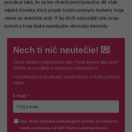
Mnohí ťa môžu považovať za chladnú či nedosiahnuteľnú,
no pravda je taká, že sa len chrániš pred bolesťou. Ak však
nájdeš človeka, ktorý prejde tvojimi prísnymi testami, tvoja
stena sa okamžite zrúti. V tej chvíli odovzdáš celú svoju
bytosť a tvoja láska nadobudne obrovskú intenzitu.