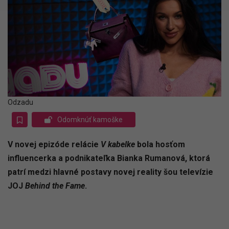
Odzadu
Odomknúť kamoške
V novej epizóde relácie
V kabelke
bola hosťom
influencerka a podnikateľka Bianka Rumanová, ktorá
patrí medzi hlavné postavy novej reality šou televízie
JOJ
Behind the Fame
.