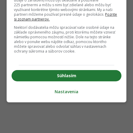
údaje o zariadení) môžu byť ukladané a používané
225 partnermi a môžu s nimi byť zdieľané alebo môžu byť
využívané konkrétne týmito webovými stránkami. My a naši
partneri môžeme používať presné údaje o geolokácii.
Pozrite
si zoznam partnerov.
Niektorí dodávatelia môžu spracúvať vaše osobné údaje na
základe oprávneného záujmu, proti ktorému môžete vzniesť
námietku pomocou možností nižšie. Dole na tejto stránke
alebo v ponuke webu nájdite odkaz, pomocou ktorého
môžete spravovať alebo odvolať súhlas v nastaveniach
ochrany súkromia a súborov cookie.
Súhlasím
Nastavenia