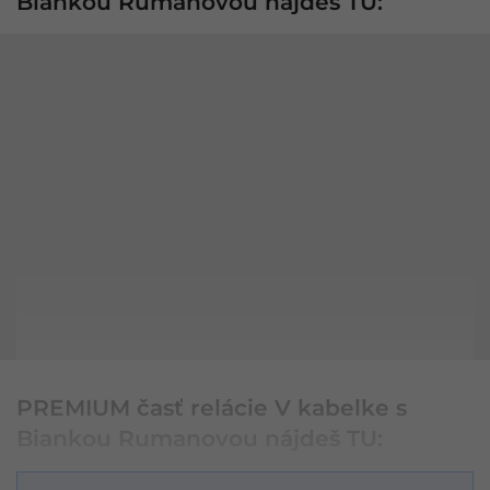
Biankou Rumanovou nájdeš TU:
PREMIUM časť relácie V kabelke s
Biankou Rumanovou nájdeš TU: