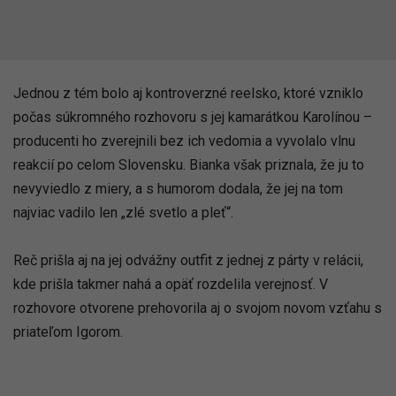
Jednou z tém bolo aj kontroverzné reelsko, ktoré vzniklo
počas súkromného rozhovoru s jej kamarátkou Karolínou –
producenti ho zverejnili bez ich vedomia a vyvolalo vlnu
reakcií po celom Slovensku. Bianka však priznala, že ju to
nevyviedlo z miery, a s humorom dodala, že jej na tom
najviac vadilo len „zlé svetlo a pleť“.
Reč prišla aj na jej odvážny outfit z jednej z párty v relácii,
kde prišla takmer nahá a opäť rozdelila verejnosť. V
rozhovore otvorene prehovorila aj o svojom novom vzťahu s
priateľom Igorom.