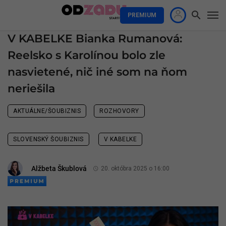
PREMIUM
V KABELKE Bianka Rumanová:
Reelsko s Karolínou bolo zle
nasvietené, nič iné som na ňom
neriešila
AKTUÁLNE/ŠOUBIZNIS
ROZHOVORY
SLOVENSKÝ ŠOUBIZNIS
V KABELKE
Alžbeta Škublová
20. októbra 2025 o 16:00