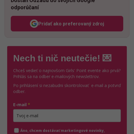
Dostaň Odzadu do svojich Google
odporúčaní
Pridať ako preferovaný zdroj
Odzadu, odkaz sa otvorí v n
Nech ti nič neutečie! 💌
Chceš vedieť o najnovšom Girls' Point evente ako prvá?
Prihlás sa na odber e-mailových newslettrov.
Po prihlásení si nezabudni skontrolovať e-mail a potvrď
odber.
E-mail
*
Zadajte platnú e-mailovú adresu
Áno, chcem dostávať marketingové novinky,