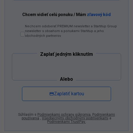
Dostaň
Odzadu
do
svojich
Google
odporúčaní
Pridať ako preferovaný zdroj
Odzadu, odkaz sa otvorí v novom okne
Chcem vidieť celú ponuku / Mám
zľavový kód
Nechcem odoberať PREMIUM newsletter a Startitup Group
newsletter s obsahom a ponukami Startitup a jeho
obchodných partnerov.
Zaplať jedným kliknutím
Alebo
Zaplatiť kartou
Súhlasím s
Podmienkami ochrany súkromia
,
Podmienkami
používania
,
Všeobecnými obchodnými podmienkami
a
Podmienkami TrustPay.