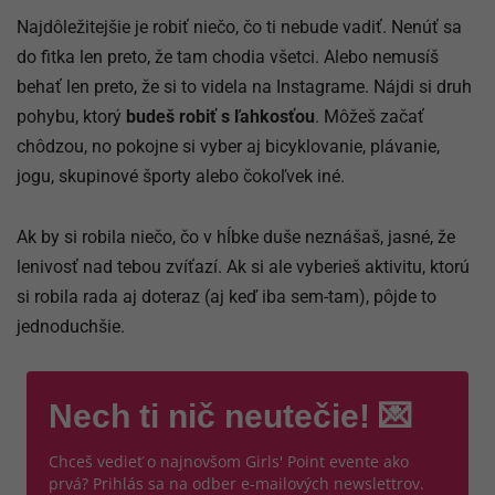
Najdôležitejšie je robiť niečo, čo ti nebude vadiť. Nenúť sa
do fitka len preto, že tam chodia všetci. Alebo nemusíš
behať len preto, že si to videla na Instagrame. Nájdi si druh
pohybu, ktorý
budeš robiť s ľahkosťou
. Môžeš začať
chôdzou, no pokojne si vyber aj bicyklovanie, plávanie,
jogu, skupinové športy alebo čokoľvek iné.
Ak by si robila niečo, čo v hĺbke duše neznášaš, jasné, že
lenivosť nad tebou zvíťazí. Ak si ale vyberieš aktivitu, ktorú
si robila rada aj doteraz (aj keď iba sem-tam), pôjde to
jednoduchšie.
Nech ti nič neutečie! 💌
Chceš vedieť o najnovšom Girls' Point evente ako
prvá? Prihlás sa na odber e-mailových newslettrov.