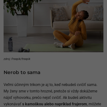
zdroj: Freepik/freepik
Nerob to sama
Veľmi účinným trikom je aj to, keď nebudeš cvičiť sama.
My ženy sme v tomto hrozné, pretože si vždy dokážeme
nájsť výhovorku, prečo nejsť cvičiť. Ak budeš aktivitu
vykonávať
s kamoškou alebo napríklad frajerom
, môžete