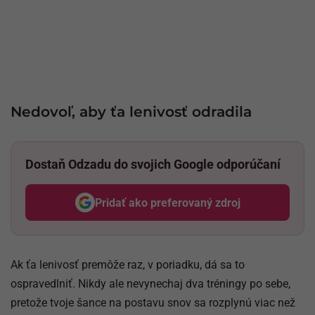
Nedovoľ, aby ťa lenivosť odradila
Dostaň Odzadu do svojich Google odporúčaní
Pridať ako preferovaný zdroj
Odzadu, odkaz sa otvorí v nov
Ak ťa lenivosť premôže raz, v poriadku, dá sa to
ospravedlniť. Nikdy ale nevynechaj dva tréningy po sebe,
pretože tvoje šance na postavu snov sa rozplynú viac než