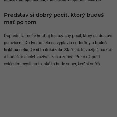
Predstav si dobrý pocit, ktorý budeš
mať po tom
Dopredu ťa môže hnať aj ten úžasný pocit, ktorý sa dostaví
po cvičení. Do tvojho tela sa vyplavia endorfíny a
budeš
hrdá na seba, že si to dokázala
. Stačí, ak to zažiješ párkrát
a budeš to chcieť zažívať zas a znova. Preto už pred
cvičením mysli na to, aké to bude super, keď skončíš.