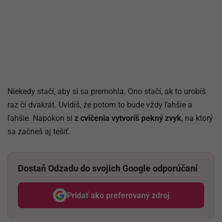
Niekedy stačí, aby si sa premohla. Ono stačí, ak to urobíš
raz či dvakrát. Uvidíš, že potom to bude vždy ľahšie a
ľahšie. Napokon si
z cvičenia vytvoríš pekný zvyk
, na ktorý
sa začneš aj tešiť.
Dostaň Odzadu do svojich Google odporúčaní
Pridať ako preferovaný zdroj
Odzadu, odkaz sa otvorí v nov