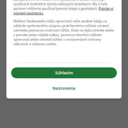
využívané konkrétne týmito webovými stránkami. My a naši
partneri môžeme používať presné údaje o geolokácii.
Pozrite si
zoznam partnerov.
Niektorí dodávatelia môžu spracúvať vaše osobné údaje na
základe oprávneného záujmu, proti ktorému môžete vzniesť
námietku pomocou možností nižšie. Dole na tejto stránke alebo
v ponuke webu nájdite odkaz, pomocou ktorého môžete
spravovať alebo odvolať súhlas v nastaveniach ochrany
súkromia a súborov cookie.
Súhlasím
Nastavenia