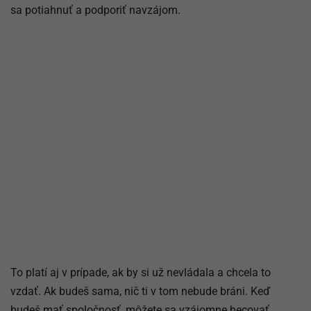
sa potiahnuť a podporiť navzájom.
To platí aj v prípade, ak by si už nevládala a chcela to
vzdať. Ak budeš sama, nič ti v tom nebude bráni. Keď
budeš mať spoločnosť, môžete sa vzájomne hecovať.