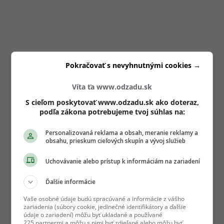
Pokračovať s nevyhnutnými cookies →
Víta ťa www.odzadu.sk
S cieľom poskytovať www.odzadu.sk ako doteraz,
podľa zákona potrebujeme tvoj súhlas na:
Personalizovaná reklama a obsah, meranie reklamy a
obsahu, prieskum cieľových skupín a vývoj služieb
Uchovávanie alebo prístup k informáciám na zariadení
Ďalšie informácie
Vaše osobné údaje budú spracúvané a informácie z vášho
zariadenia (súbory cookie, jedinečné identifikátory a ďalšie
údaje o zariadení) môžu byť ukladané a používané
225 partnermi a môžu s nimi byť zdieľané alebo môžu byť