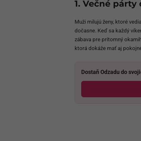
1. Večné párty
Muži milujú ženy, ktoré vedia
dočasne. Keď sa každý víken
zábava pre prítomný okamih 
ktorá dokáže mať aj pokojné
Dostaň Odzadu do svoj