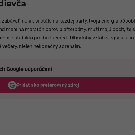
 dievča
 zabávať, no ak si stále na každej párty, tvoja energia pôsob
d mení na maratón barov a afterpárty, muži majú pocit, že s
– nie stabilita pre budúcnosť. Dlhodobý vzťah si spájajú so
 večery, nielen nekonečný adrenalín.
ich Google odporúčaní
Pridať ako preferovaný zdroj
Odzadu, odkaz sa otvorí v novom okne