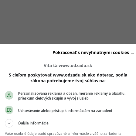
Pokračovať s nevyhnutnými cookies →
Víta ťa www.odzadu.sk
S cieľom poskytovať www.odzadu.sk ako doteraz, podľa
zákona potrebujeme tvoj súhlas na:
Personalizovaná reklama a obsah, meranie reklamy a obsahu,
prieskum cieľových skupín a vývoj služieb
n
Uchovávanie alebo prístup k informáciám na zariadení
Ďalšie informácie
lu pozornosť a robí problém aj z maličkostí, je atraktívna le
Vaše osobné údaje budú spracúvané a informácie z vášho zariadenia