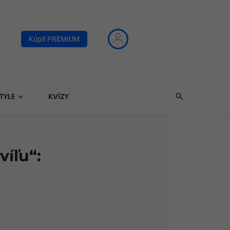
Kúpiť PREMIUM
TYLE
KVÍZY
víľu“: