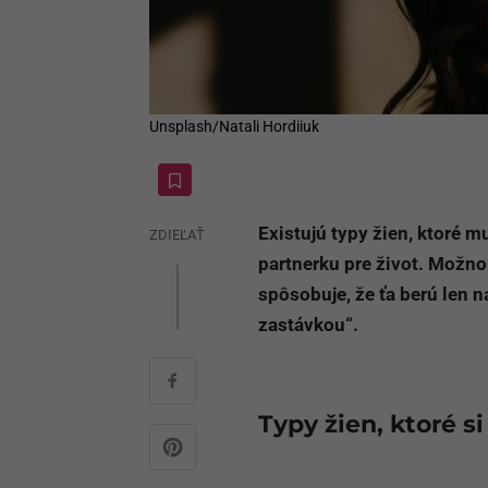
Unsplash/Natali Hordiiuk
Existujú typy žien, ktoré 
ZDIEĽAŤ
partnerku pre život. Možno s
spôsobuje, že ťa berú len n
zastávkou“.
Typy žien, ktoré s