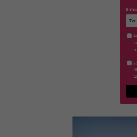
E-ma
Zada
Á
na
O
Sú
G
po