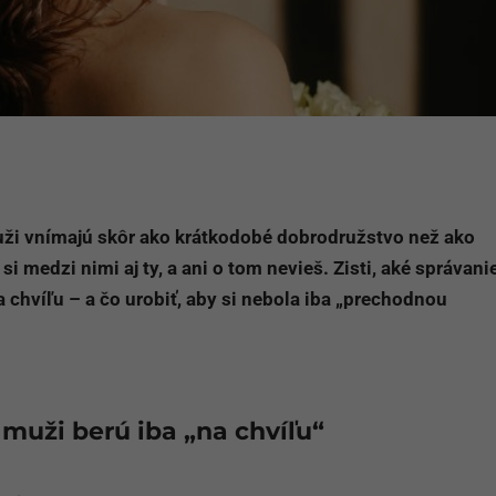
muži vnímajú skôr ako krátkodobé dobrodružstvo než ako
i medzi nimi aj ty, a ani o tom nevieš. Zisti, aké správani
a chvíľu – a čo urobiť, aby si nebola iba „prechodnou
i muži berú iba „na chvíľu“