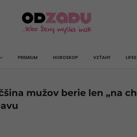
PREMIUM
HOROSKOP
VZŤAHY
LIFES
äčšina mužov berie len „na ch
bavu