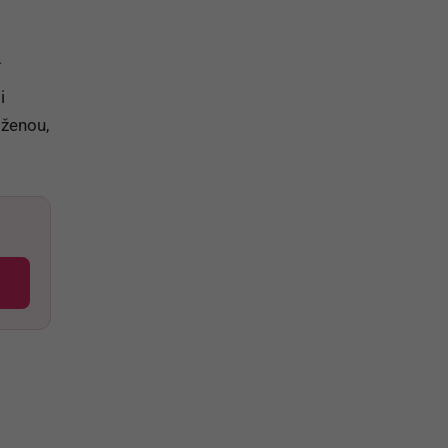
í
i
 ženou,