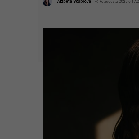
Alžbeta Škublová
6. augusta 2025 o 17: