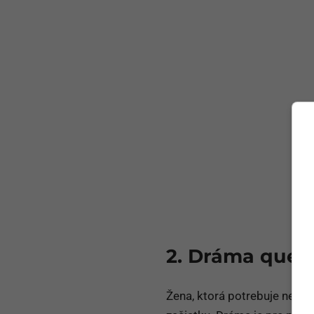
2. Dráma quee
Žena, ktorá potrebuje neustá