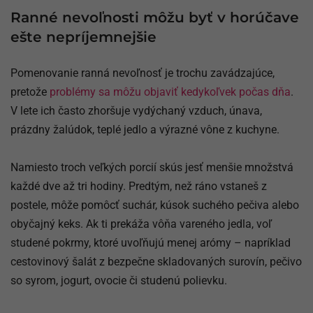
Ranné nevoľnosti môžu byť v horúčave
ešte nepríjemnejšie
Pomenovanie ranná nevoľnosť je trochu zavádzajúce,
pretože
problémy sa môžu objaviť kedykoľvek počas dňa
.
V lete ich často zhoršuje vydýchaný vzduch, únava,
prázdny žalúdok, teplé jedlo a výrazné vône z kuchyne.
Namiesto troch veľkých porcií skús jesť menšie množstvá
každé dve až tri hodiny. Predtým, než ráno vstaneš z
postele, môže pomôcť suchár, kúsok suchého pečiva alebo
obyčajný keks. Ak ti prekáža vôňa vareného jedla, voľ
studené pokrmy, ktoré uvoľňujú menej arómy – napríklad
cestovinový šalát z bezpečne skladovaných surovín, pečivo
so syrom, jogurt, ovocie či studenú polievku.