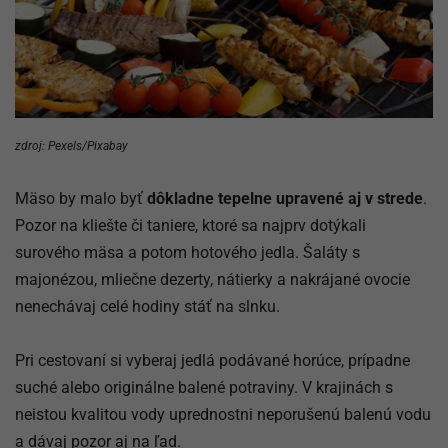
zdroj: Pexels/Pixabay
Mäso by malo byť
dôkladne tepelne upravené aj v strede
.
Pozor na kliešte či taniere, ktoré sa najprv dotýkali
surového mäsa a potom hotového jedla. Šaláty s
majonézou, mliečne dezerty, nátierky a nakrájané ovocie
nenechávaj celé hodiny stáť na slnku.
Pri cestovaní si vyberaj jedlá podávané horúce, prípadne
suché alebo originálne balené potraviny. V krajinách s
neistou kvalitou vody uprednostni neporušenú balenú vodu
a dávaj pozor aj na ľad.