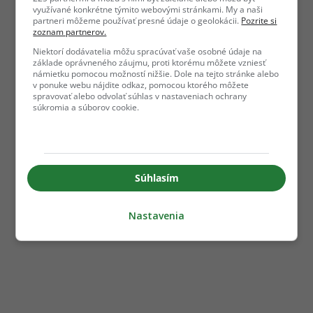
využívané konkrétne týmito webovými stránkami. My a naši
partneri môžeme používať presné údaje o geolokácii.
Pozrite si
zoznam partnerov.
Niektorí dodávatelia môžu spracúvať vaše osobné údaje na
základe oprávneného záujmu, proti ktorému môžete vzniesť
námietku pomocou možností nižšie. Dole na tejto stránke alebo
v ponuke webu nájdite odkaz, pomocou ktorého môžete
spravovať alebo odvolať súhlas v nastaveniach ochrany
súkromia a súborov cookie.
Súhlasím
Nastavenia