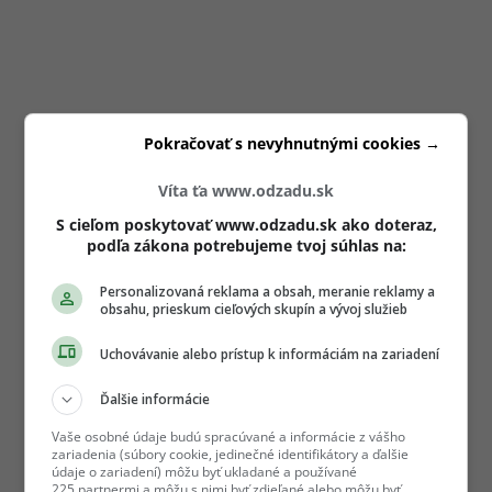
Pokračovať s nevyhnutnými cookies →
Víta ťa www.odzadu.sk
S cieľom poskytovať www.odzadu.sk ako doteraz,
podľa zákona potrebujeme tvoj súhlas na:
Personalizovaná reklama a obsah, meranie reklamy a
obsahu, prieskum cieľových skupín a vývoj služieb
Uchovávanie alebo prístup k informáciám na zariadení
Ďalšie informácie
Vaše osobné údaje budú spracúvané a informácie z vášho
zariadenia (súbory cookie, jedinečné identifikátory a ďalšie
údaje o zariadení) môžu byť ukladané a používané
225 partnermi a môžu s nimi byť zdieľané alebo môžu byť