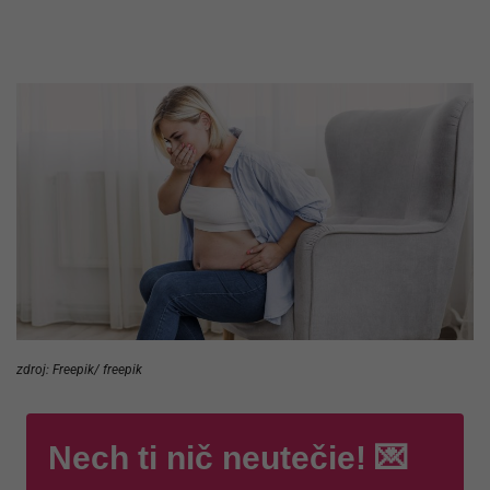
zdroj: Freepik/ freepik
Nech ti nič neutečie! 💌