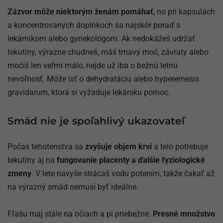
Zázvor môže niektorým ženám pomáhať
, no pri kapsulách
a koncentrovaných doplnkoch sa najskôr poraď s
lekárnikom alebo gynekológom. Ak nedokážeš udržať
tekutiny, výrazne chudneš, máš tmavý moč, závraty alebo
močíš len veľmi málo, nejde už iba o bežnú letnú
nevoľnosť. Môže ísť o dehydratáciu alebo hyperemesis
gravidarum, ktorá si vyžaduje lekársku pomoc.
Smäd nie je spoľahlivý ukazovateľ
Počas tehotenstva sa
zvyšuje objem krvi
a telo potrebuje
tekutiny aj na
fungovanie placenty a ďalšie fyziologické
zmeny
. V lete navyše strácaš vodu potením, takže čakať až
na výrazný smäd nemusí byť ideálne.
Fľašu maj stále na očiach a pi priebežne.
Presné množstvo