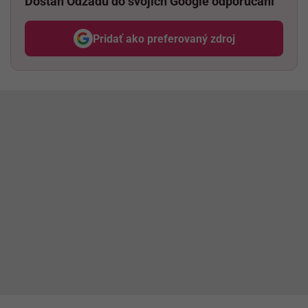
Dostaň Odzadu do svojich Google odporúčaní
Pridať ako preferovaný zdroj
Odzadu, odkaz sa otvorí v nov