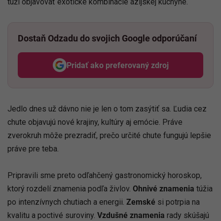
túži objavovať exotické kombinácie ázijskej kuchyne.
Dostaň Odzadu do svojich Google odporúčaní
Pridať ako preferovaný zdroj
Odzadu, odkaz sa otvorí v nov
Jedlo dnes už dávno nie je len o tom zasýtiť sa. Ľudia cez
chute objavujú nové krajiny, kultúry aj emócie. Práve
zverokruh môže prezradiť, prečo určité chute fungujú lepšie
práve pre teba.
Pripravili sme preto odľahčený gastronomický horoskop,
ktorý rozdelí znamenia podľa živlov.
Ohnivé znamenia
túžia
po intenzívnych chutiach a energii.
Zemské
si potrpia na
kvalitu a poctivé suroviny.
Vzdušné znamenia
rady skúšajú