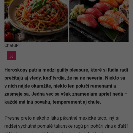
ChatGPT
Horoskopy patria medzi guilty pleasure, ktoré si ľudia radi
prečítajú aj vtedy, keď tvrdia, že na ne neveria. Niekto sa
v nich nájde okamžite, niekto len pokrčí ramenami a
zasmeje sa. Jedna vec sa však znameniam uprieť nedá –
každé má inú povahu, temperament aj chute.
Presne preto niekoho láka pikantné mexické taco, iný si
radšej vychutná pomalé talianske ragú pri pohári vína a ďalší