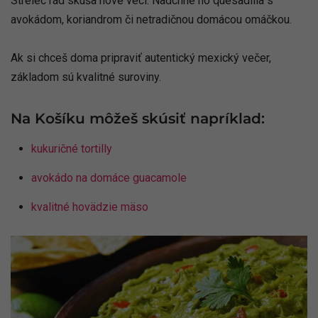
Strelec rád skúša nové veci. Nadchne ho quesadilla s
avokádom, koriandrom či netradičnou domácou omáčkou.
Ak si chceš doma pripraviť autentický mexický večer,
základom sú kvalitné suroviny.
Na Košíku môžeš skúsiť napríklad:
kukuričné tortilly
avokádo na domáce guacamole
kvalitné hovädzie mäso