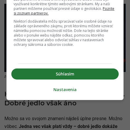
využívané konkrétne týmito webovými stránkami. My a naši
partneri môžeme používať presné údaje o geolokácii.
Pozrite
si zoznam partnerov.
Niektorí dodávatelia môžu spracúvať vaše osobné údaje na
základe oprávneného záujmu, proti ktorému môžete vzniesť
námietku pomocou možností nižšie. Dole na tejto stránke
alebo v ponuke webu nájdite odkaz, pomocou ktorého
môžete spravovať alebo odvolať súhlas v nastaveniach
ochrany súkromia a súborov cookie.
Súhlasím
zdroj: Canva
Nastavenia
Horoskop netreba brať príliš vážne.
Dobré jedlo však áno
Možno sa vo svojom znamení nájdeš úplne presne. Možno
vôbec.
Jedna vec však platí vždy – dobré jedlo dokáže