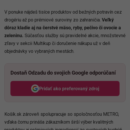
V ponuke nájdeš tisíce produktov od bežných potravín cez
drogériu až po prémiové suroviny zo zahraničia.
Veľký
dôraz kladie aj na čerstvé mäso, ryby, pečivo či ovocie a
zeleninu.
Súčasťou služby sú pravidelné akcie, množstevné
zľavy v sekcii Multikup či doručenie nákupu už v deň
objednávky vo vybraných mestách.
Dostaň Odzadu do svojich Google odporúčaní
Pridať ako preferovaný zdroj
Odzadu, odkaz sa otvorí v nov
Košík.sk zároveň spolupracuje so spoločnosťou METRO,
vďaka čomu prináša zákazníkom širší výber kvalitných
produktov aj prémiových ingrediencií zo svetových kuchýň.