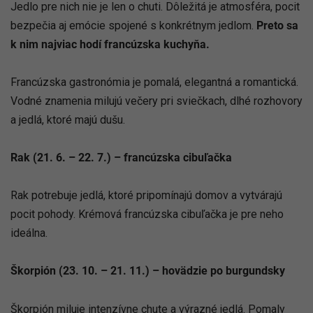
Jedlo pre nich nie je len o chuti. Dôležitá je atmosféra, pocit
bezpečia aj emócie spojené s konkrétnym jedlom.
Preto sa
k nim najviac hodí francúzska kuchyňa.
Francúzska gastronómia je pomalá, elegantná a romantická.
Vodné znamenia milujú večery pri sviečkach, dlhé rozhovory
a jedlá, ktoré majú dušu.
Rak (21. 6. – 22. 7.) – francúzska cibuľačka
Rak potrebuje jedlá, ktoré pripomínajú domov a vytvárajú
pocit pohody. Krémová francúzska cibuľačka je pre neho
ideálna.
Škorpión (23. 10. – 21. 11.) – hovädzie po burgundsky
Škorpión miluje intenzívne chute a výrazné jedlá. Pomaly