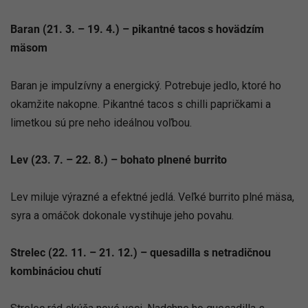
Baran (21. 3. – 19. 4.) – pikantné tacos s hovädzím
mäsom
Baran je impulzívny a energický. Potrebuje jedlo, ktoré ho
okamžite nakopne. Pikantné tacos s chilli papričkami a
limetkou sú pre neho ideálnou voľbou.
Lev (23. 7. – 22. 8.) – bohato plnené burrito
Lev miluje výrazné a efektné jedlá. Veľké burrito plné mäsa,
syra a omáčok dokonale vystihuje jeho povahu.
Strelec (22. 11. – 21. 12.) – quesadilla s netradičnou
kombináciou chutí