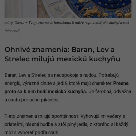
zdroj: Canva – Tvoje znamenie horoskopu ti môže napovedať, aká kuchyňa sa k
tebe hodí.
Ohnivé znamenia: Baran, Lev a
Strelec milujú mexickú kuchyňu
Baran, Lev a Strelec sa neuspokoja s nudou. Potrebujú
energiu, výrazné chute a jedlá, ktoré majú charakter.
Presne
preto sa k nim hodí mexická kuchyňa.
Je farebná, odvážna
a často poriadne pikantná.
Tieto znamenia milujú spontánnosť. Vyhovujú im večery s
priateľmi, hlasná hudba a stôl plný jedla, z ktorého si každý
môže vyberať podľa chuti.