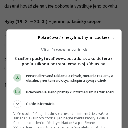
dusené hovädzie na víne dokonale vystihuje jeho povahu.
Ryby (19. 2. – 20. 3.) – jemné palacinky crêpes
Ryby sú romantické a citlivé. Jemné francúzske palacinky s
Pokračovať s nevyhnutnými cookies →
ovocím alebo čokoládou sú pre ne ako stvorené.
Víta ťa www.odzadu.sk
S cieľom poskytovať www.odzadu.sk ako doteraz,
Francúzska kuchyňa stojí na detailoch. Aj jednoduché jedlo
podľa zákona potrebujeme tvoj súhlas na:
dokáže pôsobiť výnimočne, ak použiješ kvalitné suroviny.
Personalizovaná reklama a obsah, meranie reklamy a
obsahu, prieskum cieľových skupín a vývoj služieb
Na Košíku môžeš nájsť:
Uchovávanie alebo prístup k informáciám na zariadení
francúzske syry
Ďalšie informácie
maslo s vysokým obsahom tuku
Vaše osobné údaje budú spracúvané a informácie z vášho
zariadenia (súbory cookie, jedinečné identifikátory a ďalšie
kvalitné bagety
údaje o zariadení) môžu byť ukladané a používané
225 partnermi a môžu s nimi byť zdieľané alebo môžu byť